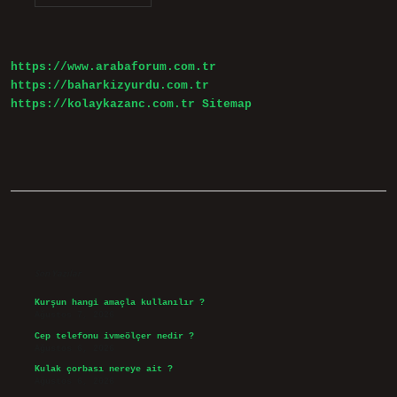
Yavaşlatan
Şeyler
Nelerdir
https://www.arabaforum.com.tr
https://baharkizyurdu.com.tr
https://kolaykazanc.com.tr
Sitemap
Sidebar
Son Yazılar
Kurşun hangi amaçla kullanılır ?
Ağustos 7, 2026
Cep telefonu ivmeölçer nedir ?
Ağustos 6, 2026
Kulak çorbası nereye ait ?
Ağustos 6, 2026