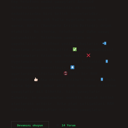
Cep telefonu neden yavaşlar? Android
telefonların yavaşlamasının en yaygın
nedenlerinden biri bellek sorunlarıdır.
Telefonunuzda çok fazla uygulama veya veri
varsa, RAM’i (Rastgele Erişim Belleği) düşük
olabilir. Bu olursa, telefonunuz daha yavaş
çalışabilir. Telefonum yavasladı ne
yapabilirim? Telefonu yeniden başlatın.
Depolama alanını boşaltın.
Kullanmadığınız
uygulamaları telefonda tutmayın.
Uygulamaların lite sürümlerini kullanın.
Telefonunuzu güncelleyin.
Fabrika
ayarlarına sıfırlayın.
Özel bir ROM
yükleyin.
Ana ekranı minimal tutun.
Daha
fazla öğe…•15 Şubat 2023 Çok uygulama telefonu
yavaşlatır mı? Elbette, hızı yavaşlatır.
Zamanla, bu uygulamalar sürekli olarak bellek
alanlarını artırır. Arka plan çalışanları RAM
tüketir. Fotoğraflar telefonu yavaşlatır…
Telefonu
Devamını okuyun
14 Yorum