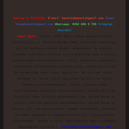
Reklam ve İletişim:
E-mail:
backlinkpaneli@gmail.com
Teams:
forumhizmeti@gmail.com
Whatsapp: 0262 606 0 726
Telegram:
@karabul
Yasal Uyarı:
Sitemiz, 5651 Sayılı Kanun gereğince Bilgi
Teknolojileri ve İletişim Kurumu (BTK) tarafından onaylanmış
bir Yer Sağlayıcı olarak hizmet vermektedir. Bu nedenle,
sitedeki içerikleri proaktif olarak denetleme veya araştırma
yükümlülüğümüz bulunmamaktadır. Ancak, üyelerimiz yazdıkları
içeriklerin sorumluluğunu taşımakta olup, siteye üye olarak
bu sorumluluğu kabul etmiş sayılırlar. Bu internet sitesi,
herhangi bir marka, kurum veya şahıs şirketi ile hiçbir
bağlantısı bulunmamaktadır. Sitede yalnızca kendi
hazırladığımız makaleler paylaşılmaktadır. Burada yer alan
içerikler haber niteliği taşımamakta olup, gerçek kurum ve
kişiler hakkında paylaşım yapılmamaktadır. Gerçek kurum ve
kişiler ile isim benzerlikleri tamamen tesadüfidir. Sitemiz,
kar amacı gütmeyen ve tamamen ücretsiz bir bilgi paylaşım
platformudur. Hukuka ve yasal düzenlemelere aykırı olduğunu
düşündüğünüz içerikleri,
backlinkpanelicomtr@gmail.com