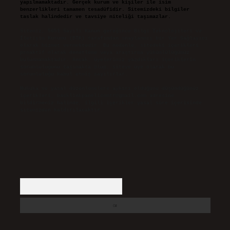
yapılmamaktadır. Gerçek kurum ve kişiler ile isim
benzerlikleri tamamen tesadüfidir. Sitemizdeki bilgiler
taslak halindedir ve tavsiye niteliği taşımazlar.
Sitemiz, 5651 Sayılı Kanun gereğince Bilgi Teknolojileri ve
İletişim Kurumu (BTK) tarafından onaylanmış bir Yer Sağlayıcı
olarak hizmet vermektedir. Bu nedenle, sitedeki içerikleri
proaktif olarak denetleme veya araştırma yükümlülüğümüz
bulunmamaktadır. Ancak, üyelerimiz yazdıkları içeriklerin
sorumluluğunu taşımakta olup, siteye üye olarak bu
sorumluluğu kabul etmiş sayılırlar.
Hukuka ve yasal düzenlemelere aykırı olduğunu düşündüğünüz
içerikleri,
backlinkpanelicomtr@gmail.com
adresine
bildirmeniz halinde, ilgili içerikler yasal süre içerisinde
sitemizden kaldırılacaktır.
Arama