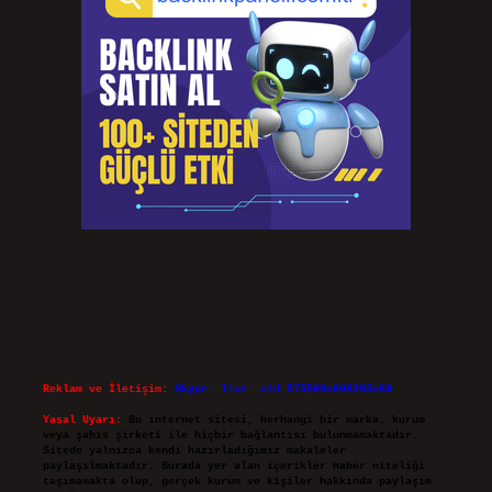
Reklam ve İletişim:
Skype: live:.cid.575569c608265c69
Yasal Uyarı:
Bu internet sitesi, herhangi bir marka, kurum
veya şahıs şirketi ile hiçbir bağlantısı bulunmamaktadır.
Sitede yalnızca kendi hazırladığımız makaleler
paylaşılmaktadır. Burada yer alan içerikler haber niteliği
taşımamakta olup, gerçek kurum ve kişiler hakkında paylaşım