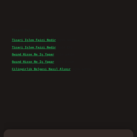
Son yorumlar
Ticari Işlem Faizi Nedir
için
admin
Ticari Işlem Faizi Nedir
için
Efe
Gwınd Hisse Ne Iş Yapar
için
admin
Gwınd Hisse Ne Iş Yapar
için
Bulut
Çilingirlik Belgesi Nasıl Alınır
için
admin
d.casino