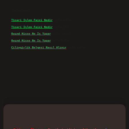
Son yorumlar
Ticari Işlem Faizi Nedir
için
admin
Ticari Işlem Faizi Nedir
için
Efe
Gwınd Hisse Ne Iş Yapar
için
admin
Gwınd Hisse Ne Iş Yapar
için
Bulut
Çilingirlik Belgesi Nasıl Alınır
için
admin
d.casino