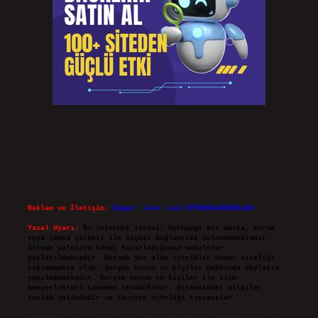
Reklam ve İletişim:
Skype: live:.cid.575569c608265c69
Yasal Uyarı:
Bu internet sitesi, herhangi bir marka, kurum
veya şahıs şirketi ile hiçbir bağlantısı bulunmamaktadır.
Sitede yalnızca kendi hazırladığımız makaleler
paylaşılmaktadır. Burada yer alan içerikler haber niteliği
taşımamakta olup, gerçek kurum ve kişiler hakkında paylaşım
yapılmamaktadır. Gerçek kurum ve kişiler ile isim
benzerlikleri tamamen tesadüfidir. Sitemizdeki bilgiler
taslak halindedir ve tavsiye niteliği taşımazlar.
Sitemiz, 5651 Sayılı Kanun gereğince Bilgi Teknolojileri ve