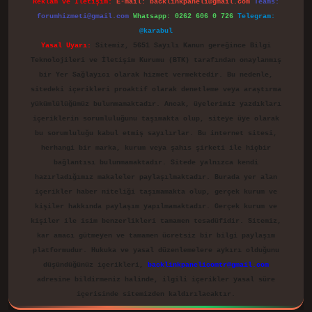
Reklam ve İletişim:
E-mail:
backlinkpaneli@gmail.com
Teams:
forumhizmeti@gmail.com
Whatsapp: 0262 606 0 726
Telegram:
@karabul
Yasal Uyarı:
Sitemiz, 5651 Sayılı Kanun gereğince Bilgi
Teknolojileri ve İletişim Kurumu (BTK) tarafından onaylanmış
bir Yer Sağlayıcı olarak hizmet vermektedir. Bu nedenle,
sitedeki içerikleri proaktif olarak denetleme veya araştırma
yükümlülüğümüz bulunmamaktadır. Ancak, üyelerimiz yazdıkları
içeriklerin sorumluluğunu taşımakta olup, siteye üye olarak
bu sorumluluğu kabul etmiş sayılırlar. Bu internet sitesi,
herhangi bir marka, kurum veya şahıs şirketi ile hiçbir
bağlantısı bulunmamaktadır. Sitede yalnızca kendi
hazırladığımız makaleler paylaşılmaktadır. Burada yer alan
içerikler haber niteliği taşımamakta olup, gerçek kurum ve
kişiler hakkında paylaşım yapılmamaktadır. Gerçek kurum ve
kişiler ile isim benzerlikleri tamamen tesadüfidir. Sitemiz,
kar amacı gütmeyen ve tamamen ücretsiz bir bilgi paylaşım
platformudur. Hukuka ve yasal düzenlemelere aykırı olduğunu
düşündüğünüz içerikleri,
backlinkpanelicomtr@gmail.com
adresine bildirmeniz halinde, ilgili içerikler yasal süre
içerisinde sitemizden kaldırılacaktır.