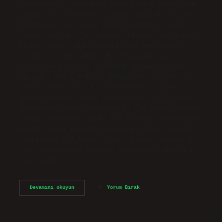
Peygamber’in soyu hala kızı Fatıma tarafından
devam ettirilmektedir. İslam dini iki milyar
Müslümanla varlığını sürdürmektedir. Ancak
bugün Ebu Cehil’in torunu olduğunu iddia eden
kimse yoktur. Ebu Lehebin soyu kurudu mu?
Tebbet / 1 Ebu Leheb, Hz. Muhammed’in (s.a.v.)
amcası ve İslam’ın en büyük düşmanlarından
biridir. Ebu Leheb’in (Peygamber’in kâfir ve
zalim amcası) iki eli (ekonomik ve siyasi
gücü) kurusun, zaten kurumuştur (ve Allah’ın
gazabından kurtulamamıştır). Ebu Leheb’in sonu
nasıl oldu? Ebu Leheb, 624 yılında gerçekleşen
Bedir Savaşı’na katılamamıştı çünkü savaştan
sonra ağır bir hastalıktan ölmüştü. Cesedi bir
süre saklandı ve kokmaya başlayınca oğulları
tarafından…
Ebu
Devamını okuyun
Yorum Bırak
Lehebin
Soyu
Devam
Ediyor
Mu