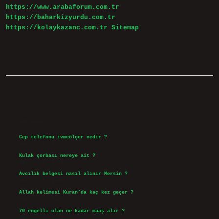
https://www.arabaforum.com.tr
https://baharkizyurdu.com.tr
https://kolaykazanc.com.tr
Sitemap
Sidebar
Son Yazılar
Cep telefonu ivmeölçer nedir ?
Ağustos 6, 2026
Kulak çorbası nereye ait ?
Ağustos 6, 2026
Avcılık belgesi nasıl alınır Mersin ?
Ağustos 5, 2026
Allah kelimesi Kuran’da kaç kez geçer ?
Ağustos 3, 2026
70 engelli olan ne kadar maaş alır ?
Ağustos 3, 2026