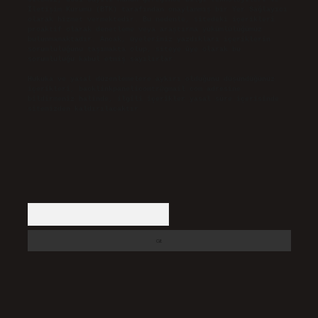
İletişim Kurumu (BTK) tarafından onaylanmış bir Yer Sağlayıcı
olarak hizmet vermektedir. Bu nedenle, sitedeki içerikleri
proaktif olarak denetleme veya araştırma yükümlülüğümüz
bulunmamaktadır. Ancak, üyelerimiz yazdıkları içeriklerin
sorumluluğunu taşımakta olup, siteye üye olarak bu
sorumluluğu kabul etmiş sayılırlar.
Hukuka ve yasal düzenlemelere aykırı olduğunu düşündüğünüz
içerikleri,
backlinkpanelicomtr@gmail.com
adresine
bildirmeniz halinde, ilgili içerikler yasal süre içerisinde
sitemizden kaldırılacaktır.
Arama