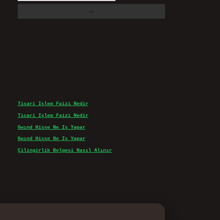
Son yorumlar
Ticari Işlem Faizi Nedir
için
admin
Ticari Işlem Faizi Nedir
için
Efe
Gwınd Hisse Ne Iş Yapar
için
admin
Gwınd Hisse Ne Iş Yapar
için
Bulut
Çilingirlik Belgesi Nasıl Alınır
için
admin