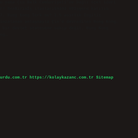
u yana Çin Halk Cumhuriyeti’ne bağlı özel idari
r? SonBirimİş ilanları69444.00İşgücü katılım
7. Hong Kong Türk mü? 1,5 asırlık İngiliz
imzalanan anlaşmayla Çin’e devredilen Hong Kong,
 bir devlet statüsüne sahip değil. Hong Kong
ng…
urdu.com.tr
https://kolaykazanc.com.tr
Sitemap