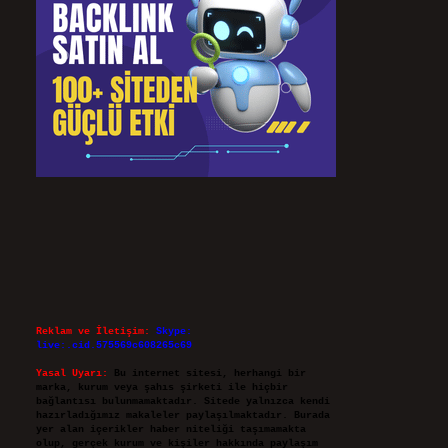
Reklam ve İletişim:
Skype:
live:.cid.575569c608265c69
Yasal Uyarı:
Bu internet sitesi, herhangi bir
marka, kurum veya şahıs şirketi ile hiçbir
bağlantısı bulunmamaktadır. Sitede yalnızca kendi
hazırladığımız makaleler paylaşılmaktadır. Burada
yer alan içerikler haber niteliği taşımamakta
olup, gerçek kurum ve kişiler hakkında paylaşım