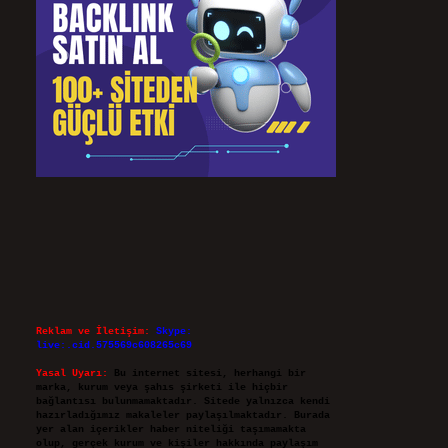
Reklam ve İletişim:
Skype:
live:.cid.575569c608265c69
Yasal Uyarı:
Bu internet sitesi, herhangi bir
marka, kurum veya şahıs şirketi ile hiçbir
bağlantısı bulunmamaktadır. Sitede yalnızca kendi
hazırladığımız makaleler paylaşılmaktadır. Burada
yer alan içerikler haber niteliği taşımamakta
olup, gerçek kurum ve kişiler hakkında paylaşım