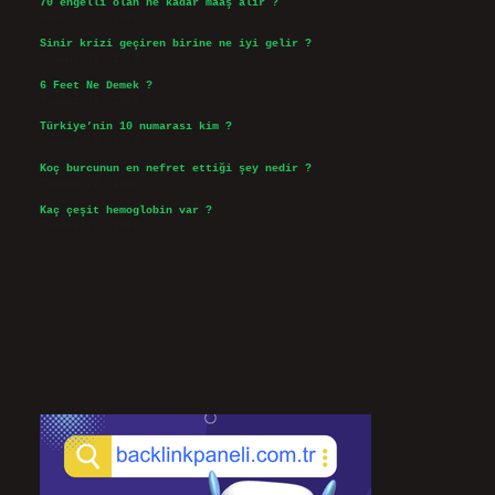
70 engelli olan ne kadar maaş alır ?
Ağustos 3, 2026
Sinir krizi geçiren birine ne iyi gelir ?
Temmuz 31, 2026
6 Feet Ne Demek ?
Temmuz 30, 2026
Türkiye’nin 10 numarası kim ?
Temmuz 29, 2026
Koç burcunun en nefret ettiği şey nedir ?
Temmuz 27, 2026
Kaç çeşit hemoglobin var ?
Temmuz 25, 2026