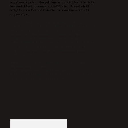
yapılmamaktadır. Gerçek kurum ve kişiler ile isim
benzerlikleri tamamen tesadüfidir. Sitemizdeki
bilgiler taslak halindedir ve tavsiye niteliği
taşımazlar.
Sitemiz, 5651 Sayılı Kanun gereğince Bilgi
Teknolojileri ve İletişim Kurumu (BTK) tarafından
onaylanmış bir Yer Sağlayıcı olarak hizmet
vermektedir. Bu nedenle, sitedeki içerikleri
proaktif olarak denetleme veya araştırma
yükümlülüğümüz bulunmamaktadır. Ancak, üyelerimiz
yazdıkları içeriklerin sorumluluğunu taşımakta
olup, siteye üye olarak bu sorumluluğu kabul
etmiş sayılırlar.
Hukuka ve yasal düzenlemelere aykırı olduğunu
düşündüğünüz içerikleri,
backlinkpanelicomtr@gmail.com
adresine
bildirmeniz halinde, ilgili içerikler yasal süre
içerisinde sitemizden kaldırılacaktır.
Arama