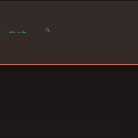
Hakkımızda
n, kalsiyum, B ve C vitaminleri açısından zengin
lığına kadar pek çok faydasıyla süper besin