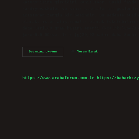
kategorisine girdiğini kanıtlıyor. Sushi faydal
kardiyovasküler ve sinir sistemlerini güçlendir
açısından zengin bir besindir. Bu nedenle suşin
olarak, ister atıştırmalık olarak tüketebilirsi
değerleri100 gram başına enerji (kcal/kJ)364/15
Şeker9,9 0Diyet lifi (g)29,92 satır daha Sushi
Sushi
Devamını okuyun
Yorum Bırak
Yosunu
Sağlıklı
Mı
https://www.arabaforum.com.tr
https://baharkizy