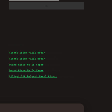
Son yorumlar
Ticari Işlem Faizi Nedir
için
admin
Ticari Işlem Faizi Nedir
için
Efe
Gwınd Hisse Ne Iş Yapar
için
admin
Gwınd Hisse Ne Iş Yapar
için
Bulut
Çilingirlik Belgesi Nasıl Alınır
için
admin