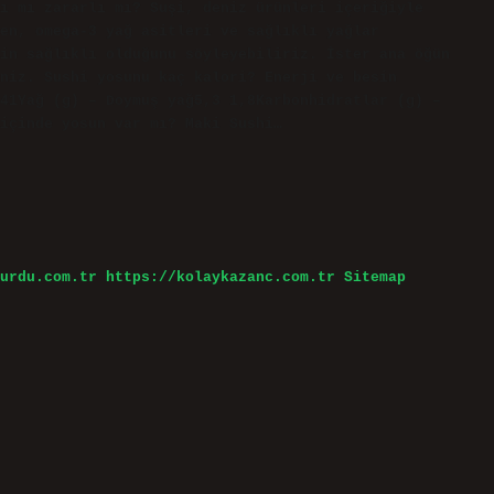
ı mı zararlı mı? Suşi, deniz ürünleri içeriğiyle
en, omega-3 yağ asitleri ve sağlıklı yağlar
in sağlıklı olduğunu söyleyebiliriz. İster ana öğün
niz. Sushi yosunu kaç kalori? Enerji ve besin
41Yağ (g) – Doymuş yağ5,3 1,8Karbonhidratlar (g) –
 içinde yosun var mı? Maki Sushi…
urdu.com.tr
https://kolaykazanc.com.tr
Sitemap