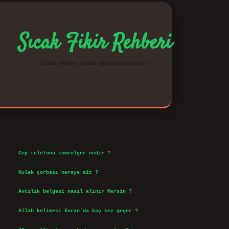
Sıcak Fikir Rehberi
Evine konfor katan pratik öneriler!
Sidebar
vd.casino
Son Yazılar
Cep telefonu ivmeölçer nedir ?
Ağustos 6, 2026
Kulak çorbası nereye ait ?
Ağustos 6, 2026
Avcılık belgesi nasıl alınır Mersin ?
Ağustos 5, 2026
Allah kelimesi Kuran’da kaç kez geçer ?
Ağustos 3, 2026