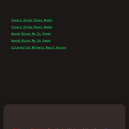
Son yorumlar
Ticari Işlem Faizi Nedir
için
admin
Ticari Işlem Faizi Nedir
için
Efe
Gwınd Hisse Ne Iş Yapar
için
admin
Gwınd Hisse Ne Iş Yapar
için
Bulut
Çilingirlik Belgesi Nasıl Alınır
için
admin
d.casino