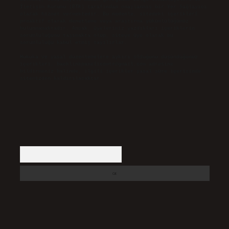
İletişim Kurumu (BTK) tarafından onaylanmış bir Yer Sağlayıcı
olarak hizmet vermektedir. Bu nedenle, sitedeki içerikleri
proaktif olarak denetleme veya araştırma yükümlülüğümüz
bulunmamaktadır. Ancak, üyelerimiz yazdıkları içeriklerin
sorumluluğunu taşımakta olup, siteye üye olarak bu
sorumluluğu kabul etmiş sayılırlar.
Hukuka ve yasal düzenlemelere aykırı olduğunu düşündüğünüz
içerikleri,
backlinkpanelicomtr@gmail.com
adresine
bildirmeniz halinde, ilgili içerikler yasal süre içerisinde
sitemizden kaldırılacaktır.
Arama