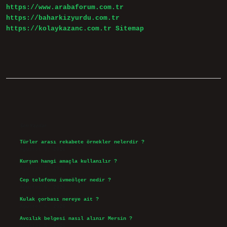
https://www.arabaforum.com.tr
https://baharkizyurdu.com.tr
https://kolaykazanc.com.tr
Sitemap
Sidebar
Son Yazılar
Türler arası rekabete örnekler nelerdir ?
Ağustos 9, 2026
Kurşun hangi amaçla kullanılır ?
Ağustos 7, 2026
Cep telefonu ivmeölçer nedir ?
Ağustos 6, 2026
Kulak çorbası nereye ait ?
Ağustos 6, 2026
Avcılık belgesi nasıl alınır Mersin ?
Ağustos 5, 2026