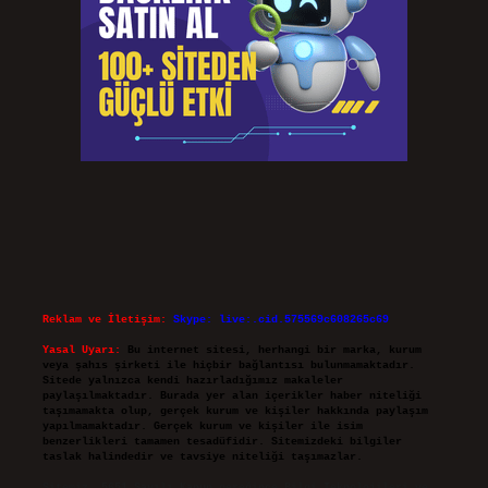
Reklam ve İletişim:
Skype: live:.cid.575569c608265c69
Yasal Uyarı:
Bu internet sitesi, herhangi bir marka, kurum
veya şahıs şirketi ile hiçbir bağlantısı bulunmamaktadır.
Sitede yalnızca kendi hazırladığımız makaleler
paylaşılmaktadır. Burada yer alan içerikler haber niteliği
taşımamakta olup, gerçek kurum ve kişiler hakkında paylaşım
yapılmamaktadır. Gerçek kurum ve kişiler ile isim
benzerlikleri tamamen tesadüfidir. Sitemizdeki bilgiler
taslak halindedir ve tavsiye niteliği taşımazlar.
Sitemiz, 5651 Sayılı Kanun gereğince Bilgi Teknolojileri ve