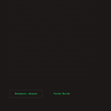
anlamına gelir ve sofistike, zevkli giyimi
ifade eder. … 5 Temmuz 2024 Outfit man ne
demek? Online hazır giyim sektöründe erkek
giyim seçeneklerinin yetersizliğini hem ürün
hem de hizmet olarak sektöre yeni bir ivme
kazandırmayı hedefleyen Outfit Man, kendi
bünyesinde oluşturduğu görsel içeriklerle şık,
cesur ve havalı Outfit Man erkeğinin stilini
oluşturuyor. Outfit kombin ne demek? Moda
trendlerini takip eden kişiler kombinasyonun
ne olduğunu merak edebilir. Bu kelime en basit
tanımıyla birleştirmek anlamına gelir. Giyim
sektöründe kullanılan bu terim Fransızca
“combination” kelimesinin kısaltmasıdır.
Kombinasyonun ne anlama geldiği sorusunun
cevabı şu şekilde özetlenebilir. Ootd…
Outfit
Devamını okuyun
Yorum Bırak
Yapmak
Ne
Demek