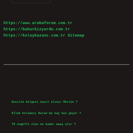
Denge
Sabitini
Artırır
Mı
https://www.arabaforum.com.tr
https://baharkizyurdu.com.tr
https://kolaykazanc.com.tr
Sitemap
Sidebar
Son Yazılar
Avcılık belgesi nasıl alınır Mersin ?
Ağustos 5, 2026
Allah kelimesi Kuran’da kaç kez geçer ?
Ağustos 3, 2026
70 engelli olan ne kadar maaş alır ?
Ağustos 3, 2026