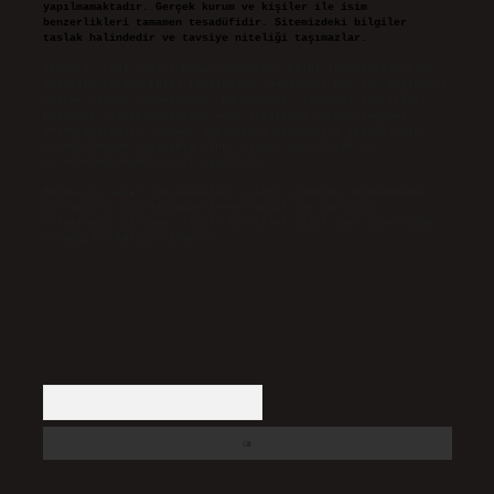
yapılmamaktadır. Gerçek kurum ve kişiler ile isim
benzerlikleri tamamen tesadüfidir. Sitemizdeki bilgiler
taslak halindedir ve tavsiye niteliği taşımazlar.
Sitemiz, 5651 Sayılı Kanun gereğince Bilgi Teknolojileri ve
İletişim Kurumu (BTK) tarafından onaylanmış bir Yer Sağlayıcı
olarak hizmet vermektedir. Bu nedenle, sitedeki içerikleri
proaktif olarak denetleme veya araştırma yükümlülüğümüz
bulunmamaktadır. Ancak, üyelerimiz yazdıkları içeriklerin
sorumluluğunu taşımakta olup, siteye üye olarak bu
sorumluluğu kabul etmiş sayılırlar.
Hukuka ve yasal düzenlemelere aykırı olduğunu düşündüğünüz
içerikleri,
backlinkpanelicomtr@gmail.com
adresine
bildirmeniz halinde, ilgili içerikler yasal süre içerisinde
sitemizden kaldırılacaktır.
Arama