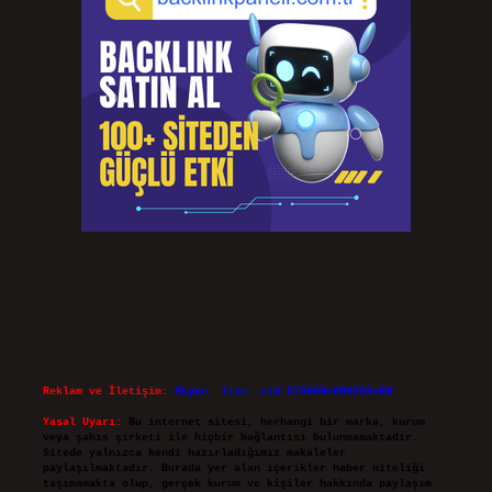
Reklam ve İletişim:
Skype: live:.cid.575569c608265c69
Yasal Uyarı:
Bu internet sitesi, herhangi bir marka, kurum
veya şahıs şirketi ile hiçbir bağlantısı bulunmamaktadır.
Sitede yalnızca kendi hazırladığımız makaleler
paylaşılmaktadır. Burada yer alan içerikler haber niteliği
taşımamakta olup, gerçek kurum ve kişiler hakkında paylaşım