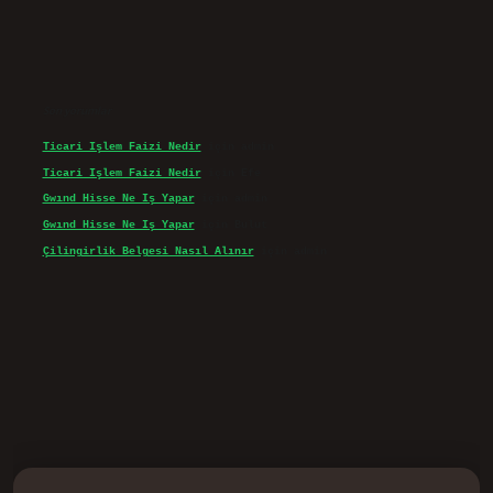
Son yorumlar
Ticari Işlem Faizi Nedir
için
admin
Ticari Işlem Faizi Nedir
için
Efe
Gwınd Hisse Ne Iş Yapar
için
admin
Gwınd Hisse Ne Iş Yapar
için
Bulut
Çilingirlik Belgesi Nasıl Alınır
için
admin
d.casino