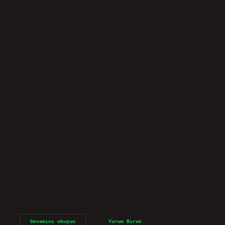
denge sabitini değiştirir. Denge
etkilendiğinde, reaksiyondaki maddelerin
oluşum veya tüketim oranları değişir. Denge
sabitini etkileyen faktörler nelerdir? Dengeyi
etkileyen faktörler: Konsantrasyon
değişimlerinin dengeye etkisi. Denge sabitini
ne değiştirir? Denge sabiti yalnızca
sıcaklıkla değişir. Tersinir reaksiyonlar
ileri veya geri reaksiyonlar olarak
okunabilir. A2 ve B2 kullanımıyla
konsantrasyonları azaldıkça, ileri reaksiyonun
hızı reaksiyon sırasında azalır. A2 ve B2
karıştırıldığında, ileri reaksiyonla oluşan AB
hemen geri reaksiyonla parçalanmaya başlar.
Katalizör hız sabitinin değerini değiştirir
mi? Katalizör hızı artırdıkça k sabitini de
artırır. K birimi hız denklemine göre değişir.
Herhangi bir reaksiyonun gerçekleşmesi için
bir enerji bariyerinin aşılması…
Katalizör
Devamını okuyun
Yorum Bırak