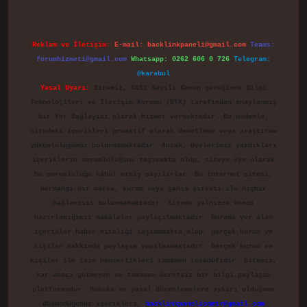
Reklam ve İletişim:
E-mail:
backlinkpaneli@gmail.com
Teams:
forumhizmeti@gmail.com
Whatsapp: 0262 606 0 726
Telegram:
@karabul
Yasal Uyarı:
Sitemiz, 5651 Sayılı Kanun gereğince Bilgi
Teknolojileri ve İletişim Kurumu (BTK) tarafından onaylanmış
bir Yer Sağlayıcı olarak hizmet vermektedir. Bu nedenle,
sitedeki içerikleri proaktif olarak denetleme veya araştırma
yükümlülüğümüz bulunmamaktadır. Ancak, üyelerimiz yazdıkları
içeriklerin sorumluluğunu taşımakta olup, siteye üye olarak
bu sorumluluğu kabul etmiş sayılırlar. Bu internet sitesi,
herhangi bir marka, kurum veya şahıs şirketi ile hiçbir
bağlantısı bulunmamaktadır. Sitede yalnızca kendi
hazırladığımız makaleler paylaşılmaktadır. Burada yer alan
içerikler haber niteliği taşımamakta olup, gerçek kurum ve
kişiler hakkında paylaşım yapılmamaktadır. Gerçek kurum ve
kişiler ile isim benzerlikleri tamamen tesadüfidir. Sitemiz,
kar amacı gütmeyen ve tamamen ücretsiz bir bilgi paylaşım
platformudur. Hukuka ve yasal düzenlemelere aykırı olduğunu
düşündüğünüz içerikleri,
backlinkpanelicomtr@gmail.com