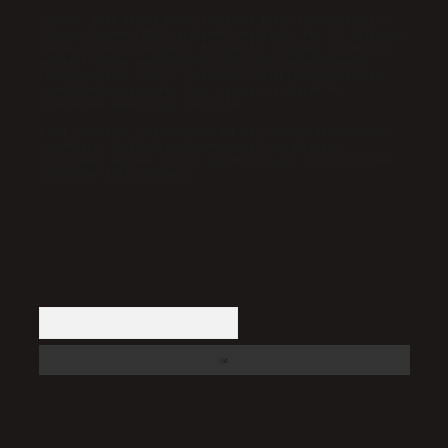
Sitemiz, 5651 Sayılı Kanun gereğince Bilgi Teknolojileri ve
İletişim Kurumu (BTK) tarafından onaylanmış bir Yer Sağlayıcı
olarak hizmet vermektedir. Bu nedenle, sitedeki içerikleri
proaktif olarak denetleme veya araştırma yükümlülüğümüz
bulunmamaktadır. Ancak, üyelerimiz yazdıkları içeriklerin
sorumluluğunu taşımakta olup, siteye üye olarak bu
sorumluluğu kabul etmiş sayılırlar.
Hukuka ve yasal düzenlemelere aykırı olduğunu düşündüğünüz
içerikleri,
backlinkpanelicomtr@gmail.com
adresine
bildirmeniz halinde, ilgili içerikler yasal süre içerisinde
sitemizden kaldırılacaktır.
Arama