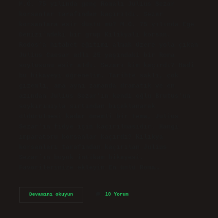
M.Ö. 75 yılında genç Romalı Julius Sezar
korsanlar tarafından kaçırıldı. Sezar
korsanlara esir düştü mü? M.Ö. 75 yılında Ege
Denizi’ndeki bir grup Kilikyalı korsan,
Rodos’a hitabet eğitimi almak üzere yola çıkan
Julius Caesar adlı 25 yaşındaki bir Roma
soylusunu esir aldı. Sezarı kim kaçırdı? Hadi
bu hikayeyi öğrenelim. Tarihte saklı, çok
gizemli, ama aynı zamanda dramatik ve en
azından Julius Sezar’ın kendi oğlu Brutus’un
soykırımıyla sırtından bıçaklanarak
öldürülmesi kadar önemli bir tema, Julius
Sezar’ın fidye için kaçırılmasıdır. Hangi
imparatoru korsanlar kaçırdı? Kilikya
korsanları tarafından kaçırılan Julius
Sezar’ın büyük intikam hikayesi.
Favorilerinize ekleyin En ünlü Roma…
Sezar
Devamını okuyun
10 Yorum
Korsanlar
Kaçırdı
Mı