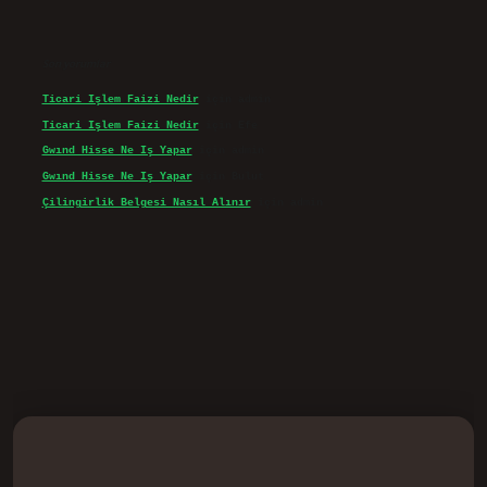
Son yorumlar
Ticari Işlem Faizi Nedir
için
admin
Ticari Işlem Faizi Nedir
için
Efe
Gwınd Hisse Ne Iş Yapar
için
admin
Gwınd Hisse Ne Iş Yapar
için
Bulut
Çilingirlik Belgesi Nasıl Alınır
için
admin
d.casino