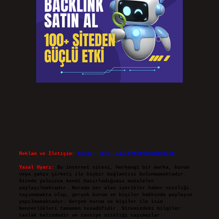
Reklam ve İletişim:
Skype: live:.cid.575569c608265c69
Yasal Uyarı:
Bu internet sitesi, herhangi bir marka, kurum
veya şahıs şirketi ile hiçbir bağlantısı bulunmamaktadır.
Sitede yalnızca kendi hazırladığımız makaleler
paylaşılmaktadır. Burada yer alan içerikler haber niteliği
taşımamakta olup, gerçek kurum ve kişiler hakkında paylaşım
yapılmamaktadır. Gerçek kurum ve kişiler ile isim
benzerlikleri tamamen tesadüfidir. Sitemizdeki bilgiler
taslak halindedir ve tavsiye niteliği taşımazlar.