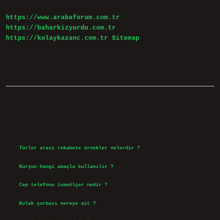
https://www.arabaforum.com.tr
https://baharkizyurdu.com.tr
https://kolaykazanc.com.tr
Sitemap
Sidebar
Son Yazılar
Türler arası rekabete örnekler nelerdir ?
Ağustos 9, 2026
Kurşun hangi amaçla kullanılır ?
Ağustos 7, 2026
Cep telefonu ivmeölçer nedir ?
Ağustos 6, 2026
Kulak çorbası nereye ait ?
Ağustos 6, 2026