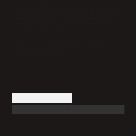
Sitemiz, 5651 Sayılı Kanun gereğince Bilgi Teknolojileri ve
İletişim Kurumu (BTK) tarafından onaylanmış bir Yer Sağlayıcı
olarak hizmet vermektedir. Bu nedenle, sitedeki içerikleri
proaktif olarak denetleme veya araştırma yükümlülüğümüz
bulunmamaktadır. Ancak, üyelerimiz yazdıkları içeriklerin
sorumluluğunu taşımakta olup, siteye üye olarak bu
sorumluluğu kabul etmiş sayılırlar.
Hukuka ve yasal düzenlemelere aykırı olduğunu düşündüğünüz
içerikleri,
backlinkpanelicomtr@gmail.com
adresine
bildirmeniz halinde, ilgili içerikler yasal süre içerisinde
sitemizden kaldırılacaktır.
Arama