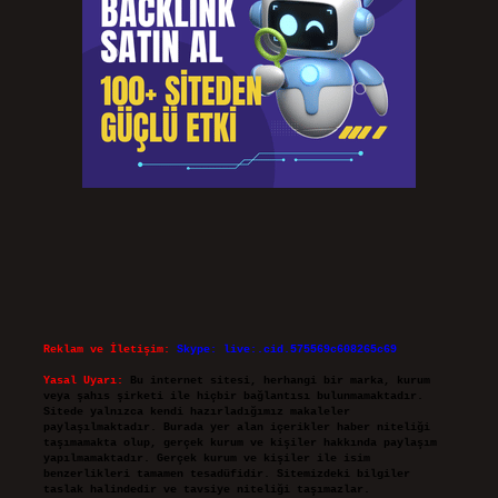
Reklam ve İletişim:
Skype: live:.cid.575569c608265c69
Yasal Uyarı:
Bu internet sitesi, herhangi bir marka, kurum
veya şahıs şirketi ile hiçbir bağlantısı bulunmamaktadır.
Sitede yalnızca kendi hazırladığımız makaleler
paylaşılmaktadır. Burada yer alan içerikler haber niteliği
taşımamakta olup, gerçek kurum ve kişiler hakkında paylaşım
yapılmamaktadır. Gerçek kurum ve kişiler ile isim
benzerlikleri tamamen tesadüfidir. Sitemizdeki bilgiler
taslak halindedir ve tavsiye niteliği taşımazlar.