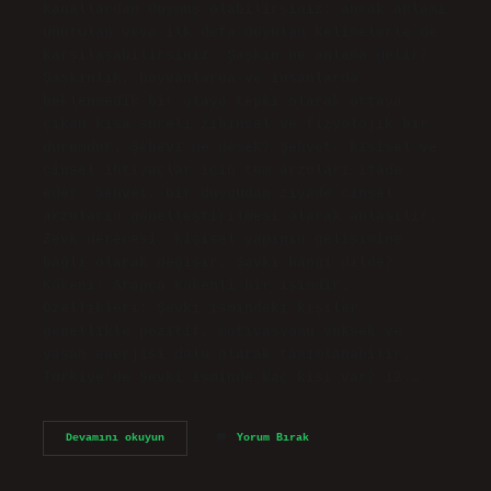
kanallardan duymuş olabilirsiniz; ancak anlamı
unutulan veya ilk defa duyulan kelimelerle de
karşılaşabilirsiniz. Şaşkın ne anlama gelir?
Şaşkınlık, hayvanlarda ve insanlarda
beklenmedik bir olaya tepki olarak ortaya
çıkan kısa süreli zihinsel ve fizyolojik bir
durumdur. Şehevi ne demek? Şehvet, kişisel ve
cinsel ihtiyaçlar için tüm arzuları ifade
eder. Şehvet, bir duygudan ziyade cinsel
arzuların genelleştirilmesi olarak anlaşılır.
Zevk derecesi, kişisel yapının gelişimine
bağlı olarak değişir. Şavkı hangi dilde?
Kökeni: Arapça kökenli bir isimdir.
Özellikleri: Şevki ismindeki kişiler
genellikle pozitif, motivasyonu yüksek ve
yaşam enerjisi dolu olarak tanımlanabilir.
Türkiye’de Şevki isminde kaç kişi var? 12.…
Şavkına
Devamını okuyun
Yorum Bırak
Ne
Demek