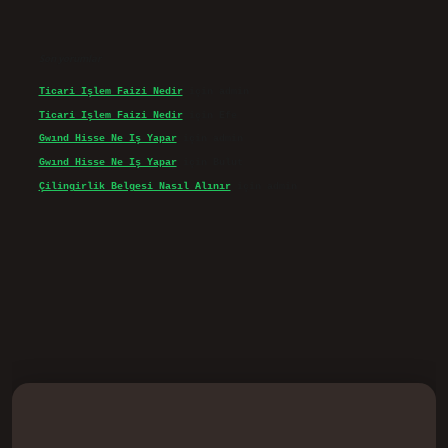
Son yorumlar
Ticari Işlem Faizi Nedir
için
admin
Ticari Işlem Faizi Nedir
için
Efe
Gwınd Hisse Ne Iş Yapar
için
admin
Gwınd Hisse Ne Iş Yapar
için
Bulut
Çilingirlik Belgesi Nasıl Alınır
için
admin
d.casino