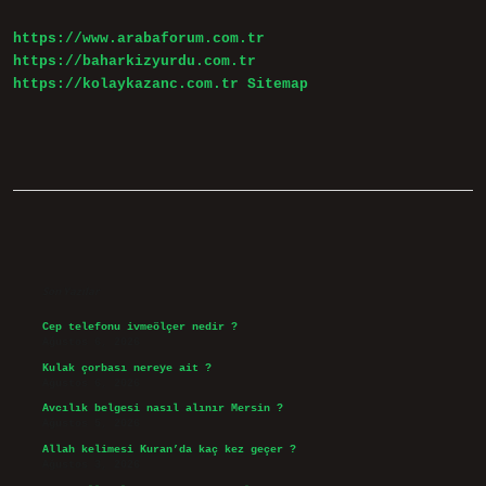
https://www.arabaforum.com.tr
https://baharkizyurdu.com.tr
https://kolaykazanc.com.tr
Sitemap
Sidebar
Son Yazılar
Cep telefonu ivmeölçer nedir ?
Ağustos 6, 2026
Kulak çorbası nereye ait ?
Ağustos 6, 2026
Avcılık belgesi nasıl alınır Mersin ?
Ağustos 5, 2026
Allah kelimesi Kuran’da kaç kez geçer ?
Ağustos 3, 2026