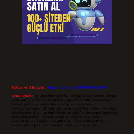
Reklam ve İletişim:
Skype: live:.cid.575569c608265c69
Yasal Uyarı:
Bu internet sitesi, herhangi bir marka, kurum
veya şahıs şirketi ile hiçbir bağlantısı bulunmamaktadır.
Sitede yalnızca kendi hazırladığımız makaleler
paylaşılmaktadır. Burada yer alan içerikler haber niteliği
taşımamakta olup, gerçek kurum ve kişiler hakkında paylaşım
yapılmamaktadır. Gerçek kurum ve kişiler ile isim
benzerlikleri tamamen tesadüfidir. Sitemizdeki bilgiler
taslak halindedir ve tavsiye niteliği taşımazlar.
Sitemiz, 5651 Sayılı Kanun gereğince Bilgi Teknolojileri ve