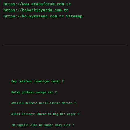
https://www.arabaforum.com.tr
https://baharkizyurdu.com.tr
https://kolaykazanc.com.tr
Sitemap
Sidebar
Son Yazılar
Cep telefonu ivmeölçer nedir ?
Ağustos 6, 2026
Kulak çorbası nereye ait ?
Ağustos 6, 2026
Avcılık belgesi nasıl alınır Mersin ?
Ağustos 5, 2026
Allah kelimesi Kuran’da kaç kez geçer ?
Ağustos 3, 2026
70 engelli olan ne kadar maaş alır ?
Ağustos 3, 2026