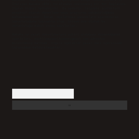
İletişim Kurumu (BTK) tarafından onaylanmış bir Yer Sağlayıcı
olarak hizmet vermektedir. Bu nedenle, sitedeki içerikleri
proaktif olarak denetleme veya araştırma yükümlülüğümüz
bulunmamaktadır. Ancak, üyelerimiz yazdıkları içeriklerin
sorumluluğunu taşımakta olup, siteye üye olarak bu
sorumluluğu kabul etmiş sayılırlar.
Hukuka ve yasal düzenlemelere aykırı olduğunu düşündüğünüz
içerikleri,
backlinkpanelicomtr@gmail.com
adresine
bildirmeniz halinde, ilgili içerikler yasal süre içerisinde
sitemizden kaldırılacaktır.
Arama