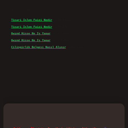
Son yorumlar
Ticari Işlem Faizi Nedir
için
admin
Ticari Işlem Faizi Nedir
için
Efe
Gwınd Hisse Ne Iş Yapar
için
admin
Gwınd Hisse Ne Iş Yapar
için
Bulut
Çilingirlik Belgesi Nasıl Alınır
için
admin
vd.casino