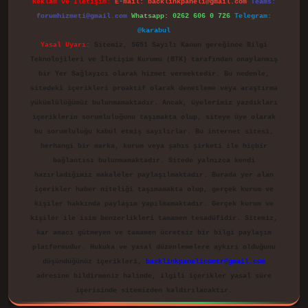
Reklam ve İletişim:
E-mail:
backlinkpaneli@gmail.com
Teams:
forumhizmeti@gmail.com
Whatsapp: 0262 606 0 726
Telegram:
@karabul
Yasal Uyarı:
Sitemiz, 5651 Sayılı Kanun gereğince Bilgi
Teknolojileri ve İletişim Kurumu (BTK) tarafından onaylanmış
bir Yer Sağlayıcı olarak hizmet vermektedir. Bu nedenle,
sitedeki içerikleri proaktif olarak denetleme veya araştırma
yükümlülüğümüz bulunmamaktadır. Ancak, üyelerimiz yazdıkları
içeriklerin sorumluluğunu taşımakta olup, siteye üye olarak
bu sorumluluğu kabul etmiş sayılırlar. Bu internet sitesi,
herhangi bir marka, kurum veya şahıs şirketi ile hiçbir
bağlantısı bulunmamaktadır. Sitede yalnızca kendi
hazırladığımız makaleler paylaşılmaktadır. Burada yer alan
içerikler haber niteliği taşımamakta olup, gerçek kurum ve
kişiler hakkında paylaşım yapılmamaktadır. Gerçek kurum ve
kişiler ile isim benzerlikleri tamamen tesadüfidir. Sitemiz,
kar amacı gütmeyen ve tamamen ücretsiz bir bilgi paylaşım
platformudur. Hukuka ve yasal düzenlemelere aykırı olduğunu
düşündüğünüz içerikleri,
backlinkpanelicomtr@gmail.com
adresine bildirmeniz halinde, ilgili içerikler yasal süre
içerisinde sitemizden kaldırılacaktır.