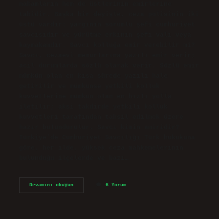
makamların hem de üstlerinin emirlerine
tabidir. Başka bir deyişle, ceza polisinin iki
üstü vardır: yargının sorumlu şefi cumhuriyet
savcısıdır ve yürütme erkinin şefi vali veya
kaymakamdır. Savcı kolluğa emir verebilir mi?
Savcı, cezaevi memurlarına yazılı emir verir;
acil durumlarda sözlü olarak verir. Sözlü emir
mümkün olan en kısa sürede yazılı hale
getirilir ve mümkünse yetkili kolluk
kuvvetlerine mümkün olan en hızlı yolla
iletilir; aksi takdirde yetkili kolluk
kuvvetleri tarafından tahsil edilmek üzere
hazır bulundurulur. Savcı kimin amiridir?
Türkiye’de Cumhuriyet Savcılığı Türk hukukuna
göre, her ilde, yüksek ceza mahkemelerinin
bulunduğu ilçelerde ve bazı…
Savcı
Devamını okuyun
6 Yorum
Kolluğun
Amiri
Midir