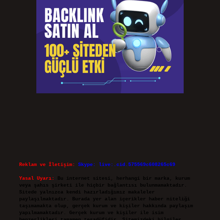
Reklam ve İletişim:
Skype: live:.cid.575569c608265c69
Yasal Uyarı:
Bu internet sitesi, herhangi bir marka, kurum
veya şahıs şirketi ile hiçbir bağlantısı bulunmamaktadır.
Sitede yalnızca kendi hazırladığımız makaleler
paylaşılmaktadır. Burada yer alan içerikler haber niteliği
taşımamakta olup, gerçek kurum ve kişiler hakkında paylaşım
yapılmamaktadır. Gerçek kurum ve kişiler ile isim
benzerlikleri tamamen tesadüfidir. Sitemizdeki bilgiler