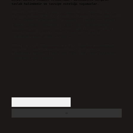
taslak halindedir ve tavsiye niteliği taşımazlar.
Sitemiz, 5651 Sayılı Kanun gereğince Bilgi Teknolojileri ve
İletişim Kurumu (BTK) tarafından onaylanmış bir Yer Sağlayıcı
olarak hizmet vermektedir. Bu nedenle, sitedeki içerikleri
proaktif olarak denetleme veya araştırma yükümlülüğümüz
bulunmamaktadır. Ancak, üyelerimiz yazdıkları içeriklerin
sorumluluğunu taşımakta olup, siteye üye olarak bu
sorumluluğu kabul etmiş sayılırlar.
Hukuka ve yasal düzenlemelere aykırı olduğunu düşündüğünüz
içerikleri,
backlinkpanelicomtr@gmail.com
adresine
bildirmeniz halinde, ilgili içerikler yasal süre içerisinde
sitemizden kaldırılacaktır.
Arama