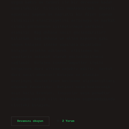
uygun bakım ve tedavi ile bir dereceye kadar
onarılabilir. Cildinizi nemlendirmek, düzenli
egzersiz yapmak ve sağlıklı bir diyet yapmak
cildinizin elastikiyetini artırmaya ve sarkık
cildin görünümünü iyileştirmeye yardımcı
olabilir. Bağ dokusu nasıl güçlendirilir?
Kıkırdak, bağ dokusu ve eklem kapsülü gibi
yoğun kolajen içeren yapılara dışarıdan
kolajen enjekte edilerek, etkilenen bu
yapıların mekanik olarak güçlendirilmesi
sağlanır. Kolajen içeren ampuller ilgili
bölgelere deri altına enjekte edilir. Sarkık
deri nasıl düzelir? Kolajen ve elastin
üretimini destekleyen beslenme alışkanlıkları
edinmek faydalıdır. Retinol veya hyaluronik
asit bazlı kremler, losyonlar veya pomadlar
doğrudan sarkık cilt bölgesine uygulandığında
ciltteki kolajen…
Bağ
Devamını okuyun
2 Yorum
Dokusu
Nasıl