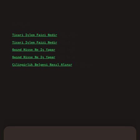
Son yorumlar
Ticari Işlem Faizi Nedir
için
admin
Ticari Işlem Faizi Nedir
için
Efe
Gwınd Hisse Ne Iş Yapar
için
admin
Gwınd Hisse Ne Iş Yapar
için
Bulut
Çilingirlik Belgesi Nasıl Alınır
için
admin
d.casino