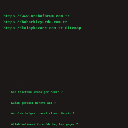
Sıkılaşır
https://www.arabaforum.com.tr
https://baharkizyurdu.com.tr
https://kolaykazanc.com.tr
Sitemap
Sidebar
Son Yazılar
Cep telefonu ivmeölçer nedir ?
Ağustos 6, 2026
Kulak çorbası nereye ait ?
Ağustos 6, 2026
Avcılık belgesi nasıl alınır Mersin ?
Ağustos 5, 2026
Allah kelimesi Kuran’da kaç kez geçer ?