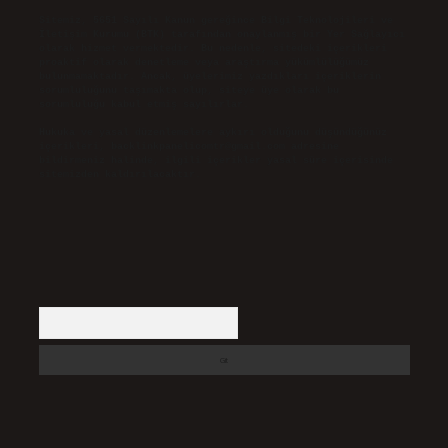
Sitemiz, 5651 Sayılı Kanun gereğince Bilgi Teknolojileri ve
İletişim Kurumu (BTK) tarafından onaylanmış bir Yer Sağlayıcı
olarak hizmet vermektedir. Bu nedenle, sitedeki içerikleri
proaktif olarak denetleme veya araştırma yükümlülüğümüz
bulunmamaktadır. Ancak, üyelerimiz yazdıkları içeriklerin
sorumluluğunu taşımakta olup, siteye üye olarak bu
sorumluluğu kabul etmiş sayılırlar.
Hukuka ve yasal düzenlemelere aykırı olduğunu düşündüğünüz
içerikleri,
backlinkpanelicomtr@gmail.com
adresine
bildirmeniz halinde, ilgili içerikler yasal süre içerisinde
sitemizden kaldırılacaktır.
Arama