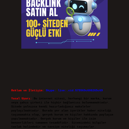
Reklam ve İletişim:
Skype: live:.cid.575569c608265c69
Yasal Uyarı:
Bu internet sitesi, herhangi bir marka, kurum
veya şahıs şirketi ile hiçbir bağlantısı bulunmamaktadır.
Sitede yalnızca kendi hazırladığımız makaleler
paylaşılmaktadır. Burada yer alan içerikler haber niteliği
taşımamakta olup, gerçek kurum ve kişiler hakkında paylaşım
yapılmamaktadır. Gerçek kurum ve kişiler ile isim
benzerlikleri tamamen tesadüfidir. Sitemizdeki bilgiler
taslak halindedir ve tavsiye niteliği taşımazlar.