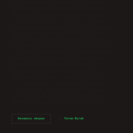
gelir? Çoban otu, bilimsel adı Tribulus
terrestris, dünya çapında yaygın olan bir
bitkidir. Genellikle kalbi güçlendirmek,
idrarı iyileştirmek, vücuttaki oksidatif
hasarı ortadan kaldırmak ve cinsel uyarıcı
olarak kullanıldığı bilinmektedir. Çoban
çökerten otu tıkalı damarları açar mı? Dr.
Ömer Coşkun, çoban dikeninin damar sistemine
en faydalı bitkilerden biri olduğuna dikkat
çekerek, “Damar tıkanıklığı çeken kişiler
çoban dikenini sabah akşam çorbalarına
katabilir veya çayını yapabilirler.
Sakinleşmek için bir tatlı kaşığı içebilir
veya içebilirler. Çoban çökerten kaç gün
içilmeli? Her gün bir bardak çoban çayı
içilmelidir. Hazırlanan çayı kür olarak da
tüketebilirsiniz. Bu nedenle 30 ila 60…
Çoban
Devamını okuyun
Yorum Bırak
Çökerten
Otu
Hangi