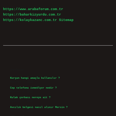
Hastalığa
Iyi
https://www.arabaforum.com.tr
Gelir
https://baharkizyurdu.com.tr
https://kolaykazanc.com.tr
Sitemap
Sidebar
Son Yazılar
Kurşun hangi amaçla kullanılır ?
Ağustos 7, 2026
Cep telefonu ivmeölçer nedir ?
Ağustos 6, 2026
Kulak çorbası nereye ait ?
Ağustos 6, 2026
Avcılık belgesi nasıl alınır Mersin ?
Ağustos 5, 2026