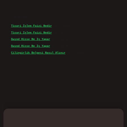
Son yorumlar
Ticari Işlem Faizi Nedir
için
admin
Ticari Işlem Faizi Nedir
için
Efe
Gwınd Hisse Ne Iş Yapar
için
admin
Gwınd Hisse Ne Iş Yapar
için
Bulut
Çilingirlik Belgesi Nasıl Alınır
için
admin
d.casino