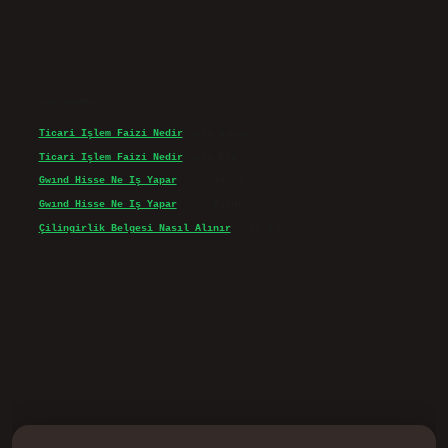
Son yorumlar
Ticari Işlem Faizi Nedir
için
admin
Ticari Işlem Faizi Nedir
için
Efe
Gwınd Hisse Ne Iş Yapar
için
admin
Gwınd Hisse Ne Iş Yapar
için
Bulut
Çilingirlik Belgesi Nasıl Alınır
için
admin
d.casino