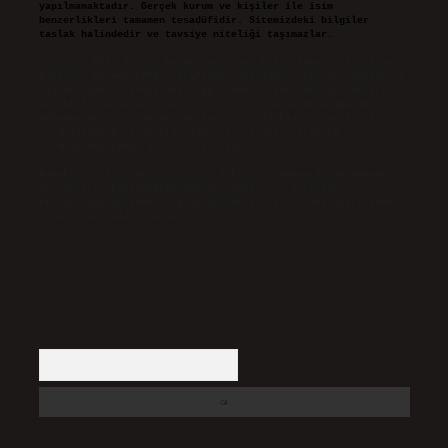
yapılmamaktadır. Gerçek kurum ve kişiler ile isim
benzerlikleri tamamen tesadüfidir. Sitemizdeki bilgiler
taslak halindedir ve tavsiye niteliği taşımazlar.
Sitemiz, 5651 Sayılı Kanun gereğince Bilgi Teknolojileri ve
İletişim Kurumu (BTK) tarafından onaylanmış bir Yer Sağlayıcı
olarak hizmet vermektedir. Bu nedenle, sitedeki içerikleri
proaktif olarak denetleme veya araştırma yükümlülüğümüz
bulunmamaktadır. Ancak, üyelerimiz yazdıkları içeriklerin
sorumluluğunu taşımakta olup, siteye üye olarak bu
sorumluluğu kabul etmiş sayılırlar.
Hukuka ve yasal düzenlemelere aykırı olduğunu düşündüğünüz
içerikleri,
backlinkpanelicomtr@gmail.com
adresine
bildirmeniz halinde, ilgili içerikler yasal süre içerisinde
sitemizden kaldırılacaktır.
Arama