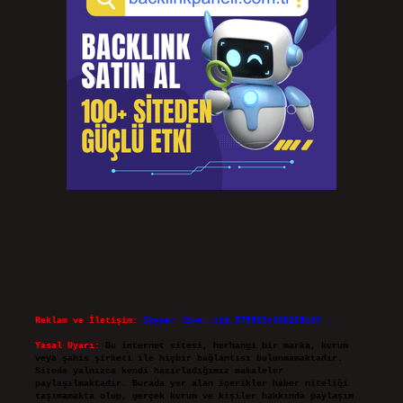
Reklam ve İletişim:
Skype: live:.cid.575569c608265c69
Yasal Uyarı:
Bu internet sitesi, herhangi bir marka, kurum
veya şahıs şirketi ile hiçbir bağlantısı bulunmamaktadır.
Sitede yalnızca kendi hazırladığımız makaleler
paylaşılmaktadır. Burada yer alan içerikler haber niteliği
taşımamakta olup, gerçek kurum ve kişiler hakkında paylaşım