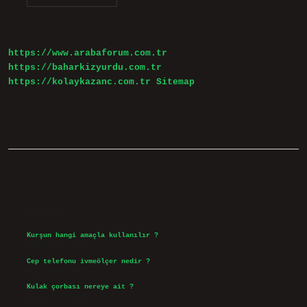
Reenkarnasyon
Mu
https://www.arabaforum.com.tr
https://baharkizyurdu.com.tr
https://kolaykazanc.com.tr
Sitemap
Sidebar
Son Yazılar
Kurşun hangi amaçla kullanılır ?
Ağustos 7, 2026
Cep telefonu ivmeölçer nedir ?
Ağustos 6, 2026
Kulak çorbası nereye ait ?
Ağustos 6, 2026