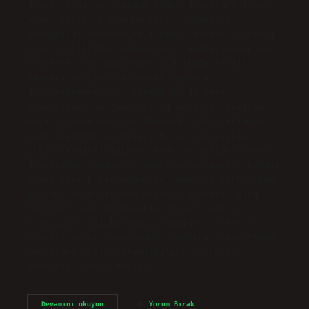
doğum, ölüm ve yeniden doğuş döngüsünü ifade
eder. Karma, ruhun bu kısır döngüdeki
hareketini düzenleyen ilkenin adıdır. Samsara
inancı dilimizde genellikle reenkarnasyon ve
ruhların göçü kavramlarıyla ifade edilir.
Samsara döngüsü ne demek? Saṃsāra,
göç/reenkarnasyon, karmik döngü veya
punarjanman ve “amaçsız sürüklenme, gezinme
veya sıradan varoluş döngüsü” gibi terimler
veya ifadelerle anılır. Karma teorisiyle
ilişkilendirildiğinde, ölüm ve yeniden doğuş
döngüsüdür. Saṃsāra, göç/reenkarnasyon, karmik
döngü veya punarjanman ve “amaçsız sürüklenme,
gezinme veya sıradan varoluş döngüsü” gibi
terimler veya ifadelerle anılır. Karma
teorisiyle ilişkilendirildiğinde, ölüm ve
yeniden doğuş döngüsüdür. Samsara döngüsünden
kurtulmak neyle adlandırılır? Kurtuluş
Doktrini: Mokşa Mokşa,…
Samsara
Devamını okuyun
Yorum Bırak