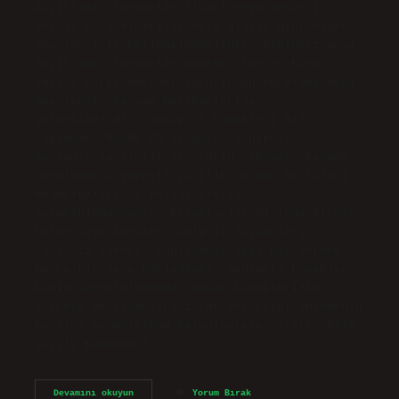
Zayıflamış hayvanlar ticari veya gösteri
amaçlı veya binicilik veya ulaşım gibi diğer
amaçlar için kullanılmamalıdır. Sahipsiz veya
zayıflamış hayvanlar mümkün olan en kısa
sürede yerel hükümet tarafından kurulmuş veya
onaylanmış hayvan barınaklarına
götürülmelidir. Sahipsiz köpekleri kim
topluyor? MADDE 20’ye göre, sahipsiz
hayvanlarla ilgili her türlü şikâyet, kanunu
uygulamakla görevli Valilik, Orman Su İşleri
Müdürlükleri ve belediyelerin
sorumluluğundadır. Belediyeler dışında hiçbir
kurum veya kuruluş sahipsiz hayvanları
rahatsız edemez, toplayamaz veya bir yerden
başka bir yere nakledemez. Sahipsiz köpekler
kimin sorumluluğunda? Sokak köpeklerinin
çevreye ve insanlara zarar vermesini önlemenin
başlıca sorumluluğu belediyelere aittir. 5216
sayılı Kanunun 7/m…
Sahipsiz
Devamını okuyun
Yorum Bırak