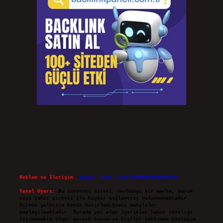
Reklam ve İletişim:
Skype: live:.cid.575569c608265c69
Yasal Uyarı:
Bu internet sitesi, herhangi bir marka, kurum
veya şahıs şirketi ile hiçbir bağlantısı bulunmamaktadır.
Sitede yalnızca kendi hazırladığımız makaleler
paylaşılmaktadır. Burada yer alan içerikler haber niteliği
taşımamakta olup, gerçek kurum ve kişiler hakkında paylaşım