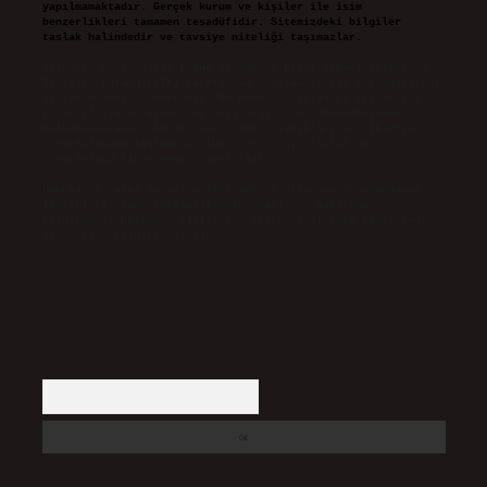
yapılmamaktadır. Gerçek kurum ve kişiler ile isim
benzerlikleri tamamen tesadüfidir. Sitemizdeki bilgiler
taslak halindedir ve tavsiye niteliği taşımazlar.
Sitemiz, 5651 Sayılı Kanun gereğince Bilgi Teknolojileri ve
İletişim Kurumu (BTK) tarafından onaylanmış bir Yer Sağlayıcı
olarak hizmet vermektedir. Bu nedenle, sitedeki içerikleri
proaktif olarak denetleme veya araştırma yükümlülüğümüz
bulunmamaktadır. Ancak, üyelerimiz yazdıkları içeriklerin
sorumluluğunu taşımakta olup, siteye üye olarak bu
sorumluluğu kabul etmiş sayılırlar.
Hukuka ve yasal düzenlemelere aykırı olduğunu düşündüğünüz
içerikleri,
backlinkpanelicomtr@gmail.com
adresine
bildirmeniz halinde, ilgili içerikler yasal süre içerisinde
sitemizden kaldırılacaktır.
Arama