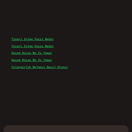
Son yorumlar
Ticari Işlem Faizi Nedir
için
admin
Ticari Işlem Faizi Nedir
için
Efe
Gwınd Hisse Ne Iş Yapar
için
admin
Gwınd Hisse Ne Iş Yapar
için
Bulut
Çilingirlik Belgesi Nasıl Alınır
için
admin
d.casino