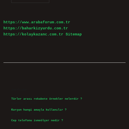
Köpek
Nereye
Verilir
https://www.arabaforum.com.tr
https://baharkizyurdu.com.tr
https://kolaykazanc.com.tr
Sitemap
Sidebar
Son Yazılar
Türler arası rekabete örnekler nelerdir ?
Ağustos 9, 2026
Kurşun hangi amaçla kullanılır ?
Ağustos 7, 2026
Cep telefonu ivmeölçer nedir ?
Ağustos 6, 2026