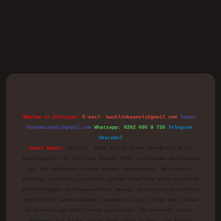
vd.casino
Reklam ve İletişim:
E-mail:
backlinkpaneli@gmail.com
Teams:
forumhizmeti@gmail.com
Whatsapp: 0262 606 0 726
Telegram:
@karabul
Yasal Uyarı:
Sitemiz, 5651 Sayılı Kanun gereğince Bilgi
Teknolojileri ve İletişim Kurumu (BTK) tarafından onaylanmış
bir Yer Sağlayıcı olarak hizmet vermektedir. Bu nedenle,
sitedeki içerikleri proaktif olarak denetleme veya araştırma
yükümlülüğümüz bulunmamaktadır. Ancak, üyelerimiz yazdıkları
içeriklerin sorumluluğunu taşımakta olup, siteye üye olarak
bu sorumluluğu kabul etmiş sayılırlar. Bu internet sitesi,
herhangi bir marka, kurum veya şahıs şirketi ile hiçbir