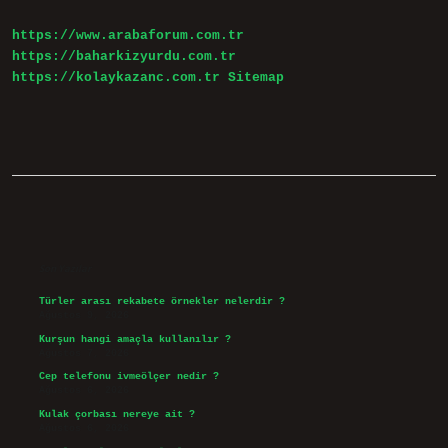
Mı
https://www.arabaforum.com.tr
https://baharkizyurdu.com.tr
https://kolaykazanc.com.tr
Sitemap
Sidebar
Son Yazılar
Türler arası rekabete örnekler nelerdir ?
Ağustos 9, 2026
Kurşun hangi amaçla kullanılır ?
Ağustos 7, 2026
Cep telefonu ivmeölçer nedir ?
Ağustos 6, 2026
Kulak çorbası nereye ait ?
Ağustos 6, 2026