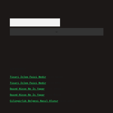
Arama
Son yorumlar
Ticari Işlem Faizi Nedir
için
admin
Ticari Işlem Faizi Nedir
için
Efe
Gwınd Hisse Ne Iş Yapar
için
admin
Gwınd Hisse Ne Iş Yapar
için
Bulut
Çilingirlik Belgesi Nasıl Alınır
için
admin