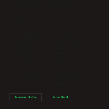
Gastroenterologlar, karaciğer, safra kesesi ve
safra yolları, pankreasın sindirim
fonksiyonları ve gastrointestinal sistem
(yemek borusu, mide, ince bağırsak ve kalın
bağırsak) konusunda uzmanlaşmış doktorlardır.
Safrada sorun olduğu nasıl anlaşılır? Safra
kesesi rahatsızlığında sarılık, koyu renkli
idrar, açık renkli dışkı, tansiyon düşmesi,
mide bulantısı ve kusma gibi sindirim
sorunları, hazımsızlık, ateş, titreme ve
karnın sağ üst kısmında şiddetli ağrı gibi
belirtiler görülür. Safra kesesi muayenesi
nasıl yapılır? Safra kesesi taşları nasıl
teşhis edilir? Hastalığın teşhisi; Kan, idrar
ve dışkı testleri ve ultrason (USG) ve tipik
muayene bulguları ile teşhis edilir. Bu
testlerle neredeyse %100 doğru…
Dahiliye
Devamını okuyun
Yorum Bırak
Safra
Kesesine
Bakar