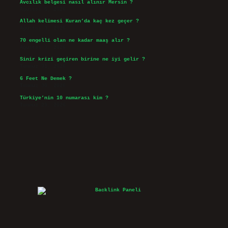
Avcılık belgesi nasıl alınır Mersin ?
Ağustos 5, 2026
Allah kelimesi Kuran’da kaç kez geçer ?
Ağustos 3, 2026
70 engelli olan ne kadar maaş alır ?
Ağustos 3, 2026
Sinir krizi geçiren birine ne iyi gelir ?
Temmuz 31, 2026
6 Feet Ne Demek ?
Temmuz 30, 2026
Türkiye’nin 10 numarası kim ?
Temmuz 29, 2026