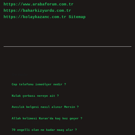
https://www.arabaforum.com.tr
Mi
https://baharkizyurdu.com.tr
https://kolaykazanc.com.tr
Sitemap
Sidebar
Son Yazılar
Cep telefonu ivmeölçer nedir ?
Ağustos 6, 2026
Kulak çorbası nereye ait ?
Ağustos 6, 2026
Avcılık belgesi nasıl alınır Mersin ?
Ağustos 5, 2026
Allah kelimesi Kuran’da kaç kez geçer ?
Ağustos 3, 2026
70 engelli olan ne kadar maaş alır ?
Ağustos 3, 2026