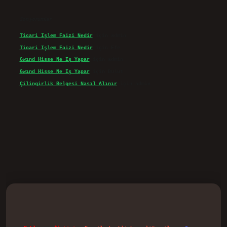
Son yorumlar
Ticari Işlem Faizi Nedir
için
admin
Ticari Işlem Faizi Nedir
için
Efe
Gwınd Hisse Ne Iş Yapar
için
admin
Gwınd Hisse Ne Iş Yapar
için
Bulut
Çilingirlik Belgesi Nasıl Alınır
için
admin
d.casino