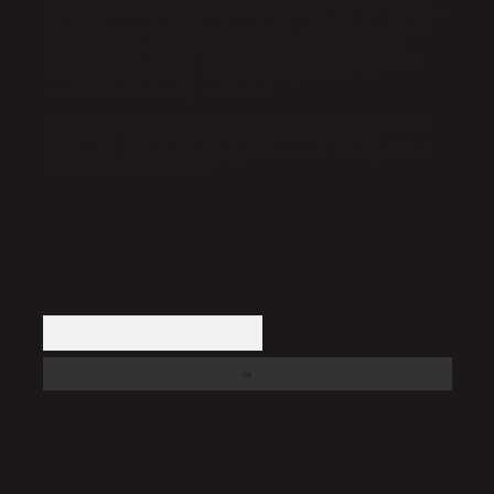
İletişim Kurumu (BTK) tarafından onaylanmış bir Yer Sağlayıcı
olarak hizmet vermektedir. Bu nedenle, sitedeki içerikleri
proaktif olarak denetleme veya araştırma yükümlülüğümüz
bulunmamaktadır. Ancak, üyelerimiz yazdıkları içeriklerin
sorumluluğunu taşımakta olup, siteye üye olarak bu
sorumluluğu kabul etmiş sayılırlar.
Hukuka ve yasal düzenlemelere aykırı olduğunu düşündüğünüz
içerikleri,
backlinkpanelicomtr@gmail.com
adresine
bildirmeniz halinde, ilgili içerikler yasal süre içerisinde
sitemizden kaldırılacaktır.
Arama