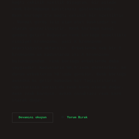
bağlı çekinik özellik Diyagram, bir ailede
renk körlüğünün kalıtımını göstermektedir.
Renk körlüğü X’e bağlı çekinik bir özelliktir
‍. Normal görüş için olan alel baskındır ve ‍
olarak gösterilmiştir. Renk körlüğü hangi
genden gelir? Doğuştan renk körlüğü genellikle
cinsiyet kromozomu, yani X kromozomu
aracılığıyla aktarılır. Erkeklerde tek bir X
kromozomu ve kadınlarda iki X kromozomu
bulunduğundan, renk körlüğü erkeklerde daha
yaygındır: Kadınların %0,5’inde görülürken, bu
durum erkeklerin %8’inde görülür. Renk körlüğü
anneden mi gelir babadan mı? Taşıyıcıların
oğullarının yarısı da renk körü olarak doğar.
Anne renk körüyse, erkek çocukları renk körü
olarak doğar.…
Renk
Devamını okuyun
Yorum Bırak
Körlüğü
Geni
Baskın
Mı
Çekinik