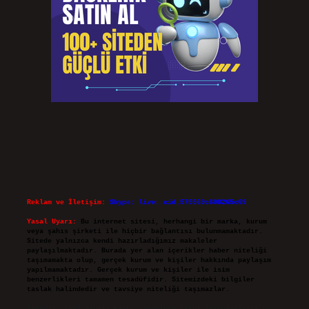
Reklam ve İletişim:
Skype: live:.cid.575569c608265c69
Yasal Uyarı:
Bu internet sitesi, herhangi bir marka, kurum
veya şahıs şirketi ile hiçbir bağlantısı bulunmamaktadır.
Sitede yalnızca kendi hazırladığımız makaleler
paylaşılmaktadır. Burada yer alan içerikler haber niteliği
taşımamakta olup, gerçek kurum ve kişiler hakkında paylaşım
yapılmamaktadır. Gerçek kurum ve kişiler ile isim
benzerlikleri tamamen tesadüfidir. Sitemizdeki bilgiler
taslak halindedir ve tavsiye niteliği taşımazlar.
Sitemiz, 5651 Sayılı Kanun gereğince Bilgi Teknolojileri ve