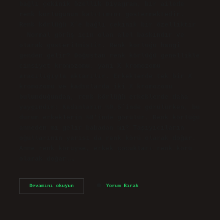
bağlı çekinik özellik Diyagram, bir ailede
renk körlüğünün kalıtımını göstermektedir.
Renk körlüğü X’e bağlı çekinik bir özelliktir
‍. Normal görüş için olan alel baskındır ve ‍
olarak gösterilmiştir. Renk körlüğü hangi
genden gelir? Doğuştan renk körlüğü genellikle
cinsiyet kromozomu, yani X kromozomu
aracılığıyla aktarılır. Erkeklerde tek bir X
kromozomu ve kadınlarda iki X kromozomu
bulunduğundan, renk körlüğü erkeklerde daha
yaygındır: Kadınların %0,5’inde görülürken, bu
durum erkeklerin %8’inde görülür. Renk körlüğü
anneden mi gelir babadan mı? Taşıyıcıların
oğullarının yarısı da renk körü olarak doğar.
Anne renk körüyse, erkek çocukları renk körü
olarak doğar.…
Renk
Devamını okuyun
Yorum Bırak
Körlüğü
Geni
Baskın
Mı
Çekinik