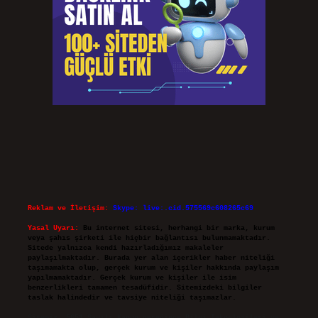
Reklam ve İletişim:
Skype: live:.cid.575569c608265c69
Yasal Uyarı:
Bu internet sitesi, herhangi bir marka, kurum
veya şahıs şirketi ile hiçbir bağlantısı bulunmamaktadır.
Sitede yalnızca kendi hazırladığımız makaleler
paylaşılmaktadır. Burada yer alan içerikler haber niteliği
taşımamakta olup, gerçek kurum ve kişiler hakkında paylaşım
yapılmamaktadır. Gerçek kurum ve kişiler ile isim
benzerlikleri tamamen tesadüfidir. Sitemizdeki bilgiler
taslak halindedir ve tavsiye niteliği taşımazlar.
Sitemiz, 5651 Sayılı Kanun gereğince Bilgi Teknolojileri ve