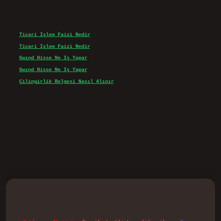
Son yorumlar
Ticari Işlem Faizi Nedir
için
admin
Ticari Işlem Faizi Nedir
için
Efe
Gwınd Hisse Ne Iş Yapar
için
admin
Gwınd Hisse Ne Iş Yapar
için
Bulut
Çilingirlik Belgesi Nasıl Alınır
için
admin
vd.casino