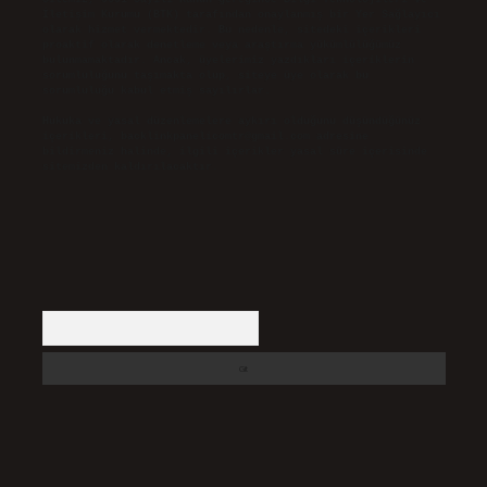
İletişim Kurumu (BTK) tarafından onaylanmış bir Yer Sağlayıcı
olarak hizmet vermektedir. Bu nedenle, sitedeki içerikleri
proaktif olarak denetleme veya araştırma yükümlülüğümüz
bulunmamaktadır. Ancak, üyelerimiz yazdıkları içeriklerin
sorumluluğunu taşımakta olup, siteye üye olarak bu
sorumluluğu kabul etmiş sayılırlar.
Hukuka ve yasal düzenlemelere aykırı olduğunu düşündüğünüz
içerikleri,
backlinkpanelicomtr@gmail.com
adresine
bildirmeniz halinde, ilgili içerikler yasal süre içerisinde
sitemizden kaldırılacaktır.
Arama