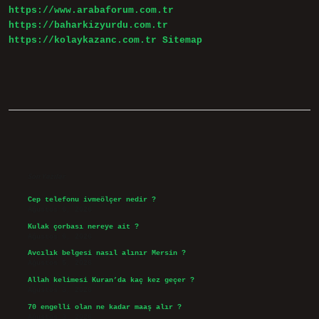
https://www.arabaforum.com.tr
Mi
https://baharkizyurdu.com.tr
https://kolaykazanc.com.tr
Sitemap
Sidebar
Son Yazılar
Cep telefonu ivmeölçer nedir ?
Ağustos 6, 2026
Kulak çorbası nereye ait ?
Ağustos 6, 2026
Avcılık belgesi nasıl alınır Mersin ?
Ağustos 5, 2026
Allah kelimesi Kuran’da kaç kez geçer ?
Ağustos 3, 2026
70 engelli olan ne kadar maaş alır ?
Ağustos 3, 2026