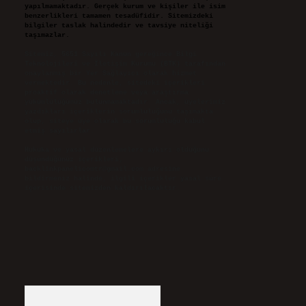
yapılmamaktadır. Gerçek kurum ve kişiler ile isim
benzerlikleri tamamen tesadüfidir. Sitemizdeki
bilgiler taslak halindedir ve tavsiye niteliği
taşımazlar.
Sitemiz, 5651 Sayılı Kanun gereğince Bilgi
Teknolojileri ve İletişim Kurumu (BTK) tarafından
onaylanmış bir Yer Sağlayıcı olarak hizmet
vermektedir. Bu nedenle, sitedeki içerikleri
proaktif olarak denetleme veya araştırma
yükümlülüğümüz bulunmamaktadır. Ancak, üyelerimiz
yazdıkları içeriklerin sorumluluğunu taşımakta
olup, siteye üye olarak bu sorumluluğu kabul
etmiş sayılırlar.
Hukuka ve yasal düzenlemelere aykırı olduğunu
düşündüğünüz içerikleri,
backlinkpanelicomtr@gmail.com
adresine
bildirmeniz halinde, ilgili içerikler yasal süre
içerisinde sitemizden kaldırılacaktır.
Arama