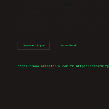
Felsefede Pragmatizm; Pragmatizm, uygulanabilir
gerçekliğe ve eyleme dayanan, pratik sonuçları 
nedir örnek? Pragmatik, olaylarla mantıksal ve 
düşüncelere dayanarak ilgilenmek anlamına gelir
eylemde bulunmak” olarak ifade edilir. Pragmati
belirten felsefi bir kavramdır. Pragmatik bir i
felsefi bir fikirdir. Kökeni İngiliz filozof…
Pragmatist
Devamını okuyun
Yorum Bırak
Ne
Demek
Eksi
https://www.arabaforum.com.tr
https://baharkizy