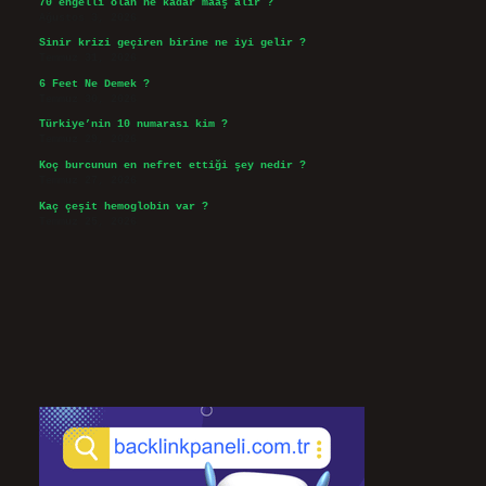
70 engelli olan ne kadar maaş alır ?
Ağustos 3, 2026
Sinir krizi geçiren birine ne iyi gelir ?
Temmuz 31, 2026
6 Feet Ne Demek ?
Temmuz 30, 2026
Türkiye’nin 10 numarası kim ?
Temmuz 29, 2026
Koç burcunun en nefret ettiği şey nedir ?
Temmuz 27, 2026
Kaç çeşit hemoglobin var ?
Temmuz 25, 2026