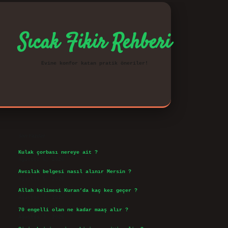
Sıcak Fikir Rehberi
Evine konfor katan pratik öneriler!
Sidebar
vd.casino
Son Yazılar
Kulak çorbası nereye ait ?
Ağustos 6, 2026
Avcılık belgesi nasıl alınır Mersin ?
Ağustos 5, 2026
Allah kelimesi Kuran’da kaç kez geçer ?
Ağustos 3, 2026
70 engelli olan ne kadar maaş alır ?
Ağustos 3, 2026