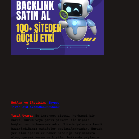
Reklam ve İletişim:
Skype:
live:.cid.575569c608265c69
Yasal Uyarı:
Bu internet sitesi, herhangi bir
marka, kurum veya şahıs şirketi ile hiçbir
bağlantısı bulunmamaktadır. Sitede yalnızca kendi
hazırladığımız makaleler paylaşılmaktadır. Burada
yer alan içerikler haber niteliği taşımamakta
olup, gerçek kurum ve kişiler hakkında paylaşım