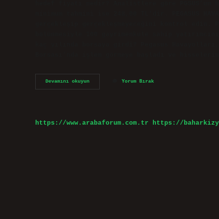
hedef fiyatı nedir? Analistlere göre PGSUS’un h
minimum tahmini ise 248,00 TL’dir. PEGASUS HAVA
gerçekleşip gerçekleşmeyeceğini kontrol edin. P
bölünmesiyle 100 gayrimenkule sahip yatırımcını
kaç yılında borsaya girdi? Pegasus Havayolları
Borsası’nda işlem görmeye başladı ve hisselerin
Pegasus
Devamını okuyun
Yorum Bırak
Hisse
En
Fazla
Kaçı
Gördü
https://www.arabaforum.com.tr
https://baharkizy