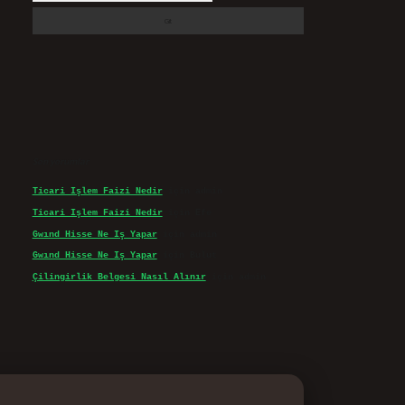
Son yorumlar
Ticari Işlem Faizi Nedir
için
admin
Ticari Işlem Faizi Nedir
için
Efe
Gwınd Hisse Ne Iş Yapar
için
admin
Gwınd Hisse Ne Iş Yapar
için
Bulut
Çilingirlik Belgesi Nasıl Alınır
için
admin