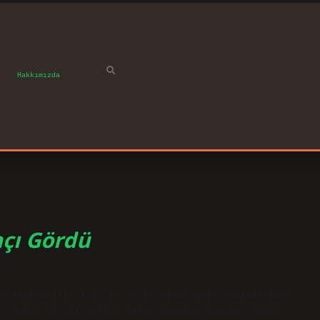
Hakkımızda
açı Gördü
a Taşımacılık A.Ş, 18 ve 19 Nisan 2013 tarihlerinde
s hedef fiyatı nedir? Sıkça Sorulan Sorular PGSUS