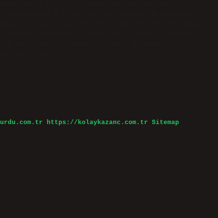
edef fiyatı 291,30 TL, maksimum tahmini 340,00 TL,
 TAŞIMACILIĞI A.Ş.’nin bir yıl içinde bu tahminin
egasus hisse kaçtan bölündü? Yüzde 388,75’lik hisse
n toplam gayrimenkul sayısı 488’e ulaşıyor. Pegasus
, 26 Nisan 2013’te “PGSUS” koduyla İstanbul
in %34,5’ini…
urdu.com.tr
https://kolaykazanc.com.tr
Sitemap