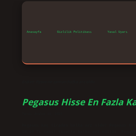
Anasayfa
Gizlilik Politikası
Yasal Uyarı
Etiket:
Pgsus ne zaman halka arz oldu
Pegasus Hisse En Fazla K
Tarih: Aralık 11, 2024
Pegasus kaç liradan halka arz oldu? Pegasus Hav
18,40 TL sabit fiyatla halka arz edildi. Pegasu