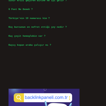
Sinir krizi geçiren birine ne iyi gelir ?
Temmuz 31, 2026
6 Feet Ne Demek ?
Temmuz 30, 2026
Türkiye’nin 10 numarası kim ?
Temmuz 29, 2026
Koç burcunun en nefret ettiği şey nedir ?
Temmuz 27, 2026
Kaç çeşit hemoglobin var ?
Temmuz 25, 2026
Kayış kopan araba çalışır mı ?
Temmuz 24, 2026