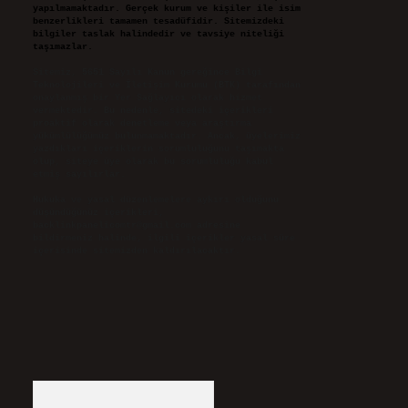
yapılmamaktadır. Gerçek kurum ve kişiler ile isim
benzerlikleri tamamen tesadüfidir. Sitemizdeki
bilgiler taslak halindedir ve tavsiye niteliği
taşımazlar.
Sitemiz, 5651 Sayılı Kanun gereğince Bilgi
Teknolojileri ve İletişim Kurumu (BTK) tarafından
onaylanmış bir Yer Sağlayıcı olarak hizmet
vermektedir. Bu nedenle, sitedeki içerikleri
proaktif olarak denetleme veya araştırma
yükümlülüğümüz bulunmamaktadır. Ancak, üyelerimiz
yazdıkları içeriklerin sorumluluğunu taşımakta
olup, siteye üye olarak bu sorumluluğu kabul
etmiş sayılırlar.
Hukuka ve yasal düzenlemelere aykırı olduğunu
düşündüğünüz içerikleri,
backlinkpanelicomtr@gmail.com
adresine
bildirmeniz halinde, ilgili içerikler yasal süre
içerisinde sitemizden kaldırılacaktır.
Arama