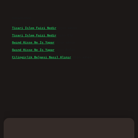
Son yorumlar
Ticari Işlem Faizi Nedir
için
admin
Ticari Işlem Faizi Nedir
için
Efe
Gwınd Hisse Ne Iş Yapar
için
admin
Gwınd Hisse Ne Iş Yapar
için
Bulut
Çilingirlik Belgesi Nasıl Alınır
için
admin
d.casino