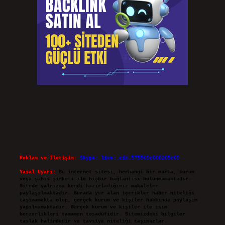
Reklam ve İletişim:
Skype: live:.cid.575569c608265c69
Yasal Uyarı:
Bu internet sitesi, herhangi bir marka, kurum
veya şahıs şirketi ile hiçbir bağlantısı bulunmamaktadır.
Sitede yalnızca kendi hazırladığımız makaleler
paylaşılmaktadır. Burada yer alan içerikler haber niteliği
taşımamakta olup, gerçek kurum ve kişiler hakkında paylaşım
yapılmamaktadır. Gerçek kurum ve kişiler ile isim
benzerlikleri tamamen tesadüfidir. Sitemizdeki bilgiler
taslak halindedir ve tavsiye niteliği taşımazlar.