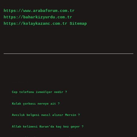
Kaçı
Gördü
https://www.arabaforum.com.tr
https://baharkizyurdu.com.tr
https://kolaykazanc.com.tr
Sitemap
Sidebar
Son Yazılar
Cep telefonu ivmeölçer nedir ?
Ağustos 6, 2026
Kulak çorbası nereye ait ?
Ağustos 6, 2026
Avcılık belgesi nasıl alınır Mersin ?
Ağustos 5, 2026
Allah kelimesi Kuran’da kaç kez geçer ?
Ağustos 3, 2026