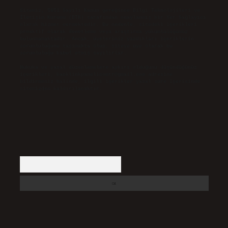
Sitemiz, 5651 Sayılı Kanun gereğince Bilgi Teknolojileri ve
İletişim Kurumu (BTK) tarafından onaylanmış bir Yer Sağlayıcı
olarak hizmet vermektedir. Bu nedenle, sitedeki içerikleri
proaktif olarak denetleme veya araştırma yükümlülüğümüz
bulunmamaktadır. Ancak, üyelerimiz yazdıkları içeriklerin
sorumluluğunu taşımakta olup, siteye üye olarak bu
sorumluluğu kabul etmiş sayılırlar.
Hukuka ve yasal düzenlemelere aykırı olduğunu düşündüğünüz
içerikleri,
backlinkpanelicomtr@gmail.com
adresine
bildirmeniz halinde, ilgili içerikler yasal süre içerisinde
sitemizden kaldırılacaktır.
Arama