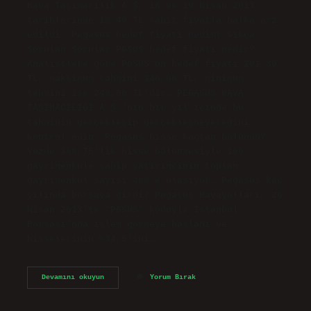
Hava Taşımacılık A.Ş, 18 ve 19 Nisan 2013
tarihlerinde 18,40 TL sabit fiyatla halka arz
edildi. Pegasus hedef fiyatı nedir? Sıkça
Sorulan Sorular PGSUS hedef fiyatı nedir?
Analistlere göre PGSUS’un hedef fiyatı 291,30
TL, maksimum tahmini 340,00 TL, minimum
tahmini ise 248,00 TL’dir. PEGASUS HAVA
TAŞIMACILIĞI A.Ş.’nin bir yıl içinde bu
tahminin gerçekleşip gerçekleşmeyeceğini
kontrol edin. Pegasus hisse kaçtan bölündü?
Yüzde 388,75’lik hisse bölünmesiyle 100
gayrimenkule sahip yatırımcının toplam
gayrimenkul sayısı 488’e ulaşıyor. Pegasus kaç
yılında borsaya girdi? Pegasus Havayolları, 26
Nisan 2013’te “PGSUS” koduyla İstanbul
Borsası’nda işlem görmeye başladı ve
hisselerinin %34,5’ini…
Pegasus
Devamını okuyun
Yorum Bırak
Hisse
En
Fazla