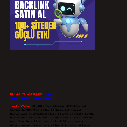
Reklam ve İletişim:
Skype:
live:.cid.575569c608265c69
Yasal Uyarı:
Bu internet sitesi, herhangi bir
marka, kurum veya şahıs şirketi ile hiçbir
bağlantısı bulunmamaktadır. Sitede yalnızca kendi
hazırladığımız makaleler paylaşılmaktadır. Burada
yer alan içerikler haber niteliği taşımamakta
olup, gerçek kurum ve kişiler hakkında paylaşım