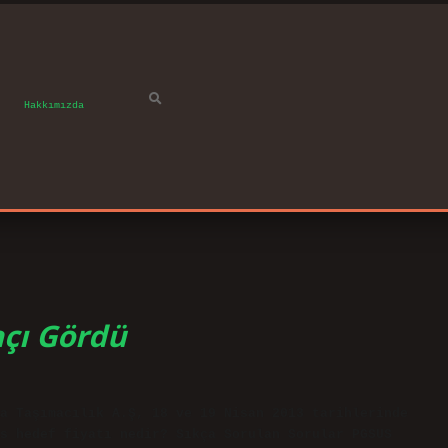
Hakkımızda
açı Gördü
a Taşımacılık A.Ş, 18 ve 19 Nisan 2013 tarihlerinde
s hedef fiyatı nedir? Sıkça Sorulan Sorular PGSUS