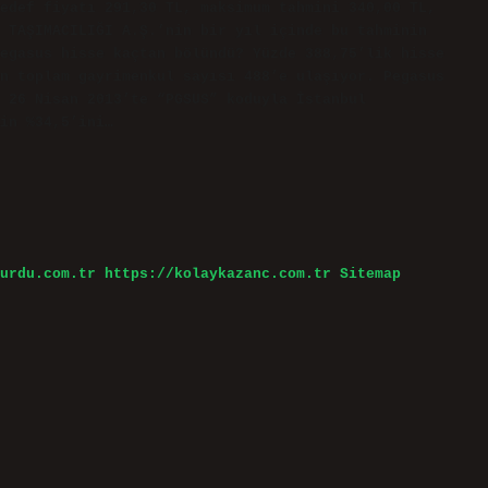
edef fiyatı 291,30 TL, maksimum tahmini 340,00 TL,
 TAŞIMACILIĞI A.Ş.’nin bir yıl içinde bu tahminin
egasus hisse kaçtan bölündü? Yüzde 388,75’lik hisse
n toplam gayrimenkul sayısı 488’e ulaşıyor. Pegasus
, 26 Nisan 2013’te “PGSUS” koduyla İstanbul
in %34,5’ini…
urdu.com.tr
https://kolaykazanc.com.tr
Sitemap