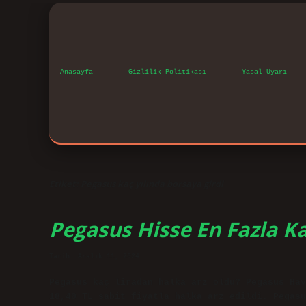
Anasayfa
Gizlilik Politikası
Yasal Uyarı
Etiket:
Pegasus kaç yılında borsaya girdi
Pegasus Hisse En Fazla K
Tarih: Aralık 11, 2024
Pegasus kaç liradan halka arz oldu? Pegasus Hav
18,40 TL sabit fiyatla halka arz edildi. Pegasu