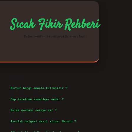
Sıcak Fikir Rehberi
Evine konfor katan pratik öneriler!
Sidebar
vd.casino
Son Yazılar
Kurşun hangi amaçla kullanılır ?
Ağustos 7, 2026
Cep telefonu ivmeölçer nedir ?
Ağustos 6, 2026
Kulak çorbası nereye ait ?
Ağustos 6, 2026
Avcılık belgesi nasıl alınır Mersin ?
Ağustos 5, 2026