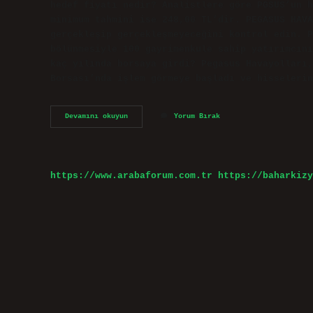
hedef fiyatı nedir? Analistlere göre PGSUS’un h
minimum tahmini ise 248,00 TL’dir. PEGASUS HAVA
gerçekleşip gerçekleşmeyeceğini kontrol edin. P
bölünmesiyle 100 gayrimenkule sahip yatırımcını
kaç yılında borsaya girdi? Pegasus Havayolları
Borsası’nda işlem görmeye başladı ve hisselerin
Pegasus
Devamını okuyun
Yorum Bırak
Hisse
En
Fazla
Kaçı
Gördü
https://www.arabaforum.com.tr
https://baharkizy