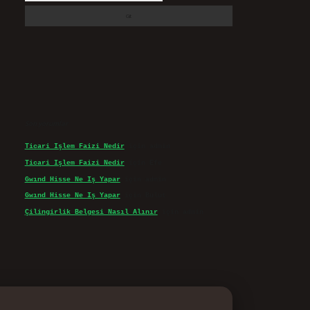
Son yorumlar
Ticari Işlem Faizi Nedir
için
admin
Ticari Işlem Faizi Nedir
için
Efe
Gwınd Hisse Ne Iş Yapar
için
admin
Gwınd Hisse Ne Iş Yapar
için
Bulut
Çilingirlik Belgesi Nasıl Alınır
için
admin