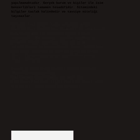
yapılmamaktadır. Gerçek kurum ve kişiler ile isim
benzerlikleri tamamen tesadüfidir. Sitemizdeki
bilgiler taslak halindedir ve tavsiye niteliği
taşımazlar.
Sitemiz, 5651 Sayılı Kanun gereğince Bilgi
Teknolojileri ve İletişim Kurumu (BTK) tarafından
onaylanmış bir Yer Sağlayıcı olarak hizmet
vermektedir. Bu nedenle, sitedeki içerikleri
proaktif olarak denetleme veya araştırma
yükümlülüğümüz bulunmamaktadır. Ancak, üyelerimiz
yazdıkları içeriklerin sorumluluğunu taşımakta
olup, siteye üye olarak bu sorumluluğu kabul
etmiş sayılırlar.
Hukuka ve yasal düzenlemelere aykırı olduğunu
düşündüğünüz içerikleri,
backlinkpanelicomtr@gmail.com
adresine
bildirmeniz halinde, ilgili içerikler yasal süre
içerisinde sitemizden kaldırılacaktır.
Arama