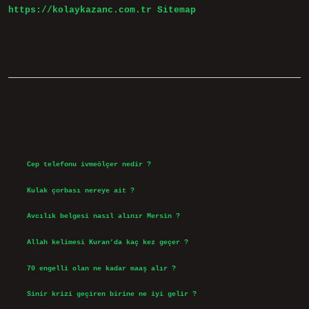
https://kolaykazanc.com.tr
Sitemap
Sidebar
Son Yazılar
Cep telefonu ivmeölçer nedir ?
Ağustos 6, 2026
Kulak çorbası nereye ait ?
Ağustos 6, 2026
Avcılık belgesi nasıl alınır Mersin ?
Ağustos 5, 2026
Allah kelimesi Kuran’da kaç kez geçer ?
Ağustos 3, 2026
70 engelli olan ne kadar maaş alır ?
Ağustos 3, 2026
Sinir krizi geçiren birine ne iyi gelir ?
Temmuz 31, 2026