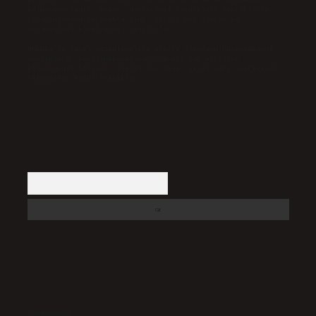
bulunmamaktadır. Ancak, üyelerimiz yazdıkları içeriklerin
sorumluluğunu taşımakta olup, siteye üye olarak bu
sorumluluğu kabul etmiş sayılırlar.
Hukuka ve yasal düzenlemelere aykırı olduğunu düşündüğünüz
içerikleri,
backlinkpanelicomtr@gmail.com
adresine
bildirmeniz halinde, ilgili içerikler yasal süre içerisinde
sitemizden kaldırılacaktır.
Arama
Son yorumlar