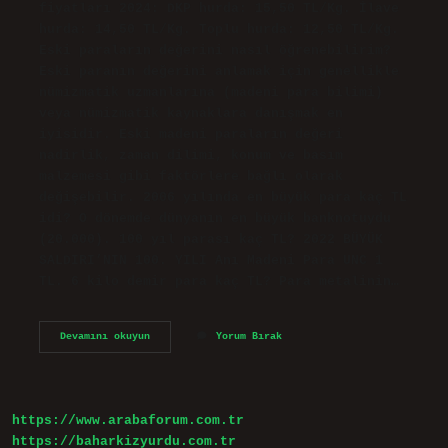
fiyatları 2024: DKP hurda: 15,50 TL/Kg. İlave
hurda: 14,50 TL/Kg. Toplu hurda: 12,50 TL/Kg.
Eski paraların değerini nasıl öğrenebilirim?
Eski paranın değerini anlamak için genellikle
nümizmatik uzmanlarına (madeni para bilimi)
veya nümizmatik kaynaklara danışmak en
iyisidir. Eski madeni paraların değeri
nadirlik, zaman dilimi, konum ve basım
malzemesi gibi faktörlere bağlı olarak
değişebilir. 2006 yılında en büyük para kaç TL
idi? O dönemde dünyanın en büyük banknotuydu
(20.000). 100 yıl parası kaç TL? 2022 BÜYÜK
SALDIRI’NIN 100. YILI Anı Madeni Para UNC 1
TL. 6 kilo demir para kaç TL? Para metalinin…
Eski
Devamını okuyun
Yorum Bırak
Demir
Paraların
Değeri
Var
Mı
https://www.arabaforum.com.tr
https://baharkizyurdu.com.tr