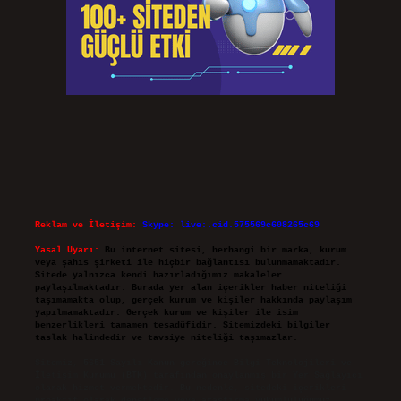
Reklam ve İletişim:
Skype: live:.cid.575569c608265c69
Yasal Uyarı:
Bu internet sitesi, herhangi bir marka, kurum
veya şahıs şirketi ile hiçbir bağlantısı bulunmamaktadır.
Sitede yalnızca kendi hazırladığımız makaleler
paylaşılmaktadır. Burada yer alan içerikler haber niteliği
taşımamakta olup, gerçek kurum ve kişiler hakkında paylaşım
yapılmamaktadır. Gerçek kurum ve kişiler ile isim
benzerlikleri tamamen tesadüfidir. Sitemizdeki bilgiler
taslak halindedir ve tavsiye niteliği taşımazlar.
Sitemiz, 5651 Sayılı Kanun gereğince Bilgi Teknolojileri ve
İletişim Kurumu (BTK) tarafından onaylanmış bir Yer Sağlayıcı
olarak hizmet vermektedir. Bu nedenle, sitedeki içerikleri
proaktif olarak denetleme veya araştırma yükümlülüğümüz