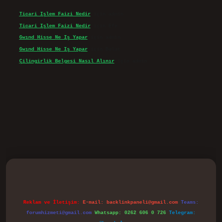
Ticari Işlem Faizi Nedir
için
admin
Ticari Işlem Faizi Nedir
için
Efe
Gwınd Hisse Ne Iş Yapar
için
admin
Gwınd Hisse Ne Iş Yapar
için
Bulut
Çilingirlik Belgesi Nasıl Alınır
için
admin
vd.casino
Reklam ve İletişim:
E-mail:
backlinkpaneli@gmail.com
Teams:
forumhizmeti@gmail.com
Whatsapp: 0262 606 0 726
Telegram: