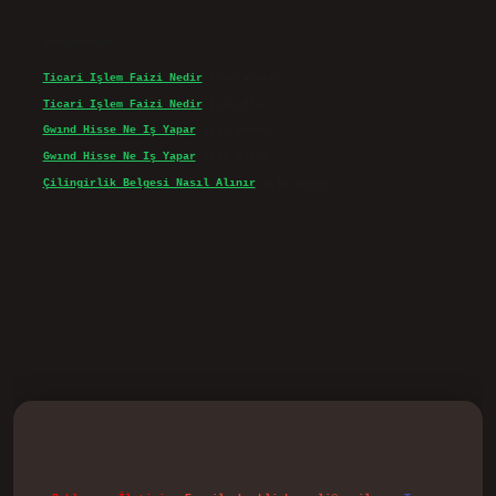
Son yorumlar
Ticari Işlem Faizi Nedir
için
admin
Ticari Işlem Faizi Nedir
için
Efe
Gwınd Hisse Ne Iş Yapar
için
admin
Gwınd Hisse Ne Iş Yapar
için
Bulut
Çilingirlik Belgesi Nasıl Alınır
için
admin
d.casino