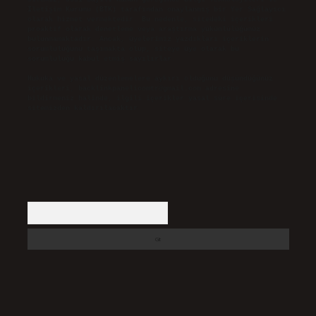
İletişim Kurumu (BTK) tarafından onaylanmış bir Yer Sağlayıcı
olarak hizmet vermektedir. Bu nedenle, sitedeki içerikleri
proaktif olarak denetleme veya araştırma yükümlülüğümüz
bulunmamaktadır. Ancak, üyelerimiz yazdıkları içeriklerin
sorumluluğunu taşımakta olup, siteye üye olarak bu
sorumluluğu kabul etmiş sayılırlar.
Hukuka ve yasal düzenlemelere aykırı olduğunu düşündüğünüz
içerikleri,
backlinkpanelicomtr@gmail.com
adresine
bildirmeniz halinde, ilgili içerikler yasal süre içerisinde
sitemizden kaldırılacaktır.
Arama