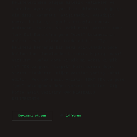
kelimelerinden oluşan bileşik kelimeler ve
terimler ayrı ayrı yazılır: ahlaksız, çağdışı,
din dışı, kanunsuz, alışılmadık, yasadışı;
ceviz, hafta içi, yerli; sırayla, sonra,
ardından, ayrıca, vb. Peki nasıl yazılır TDK?
Türk Dil Kurumu’na göre “evet” kelimesinin
anlamı “evet” olarak ifade edilir. “İyi”
kelimesi herhangi bir şeyi açıklamadan önce
kullanılan ifadelerden biridir. Kiprigi nasıl
yazılır? TDK’ya göre kirpik mi yoksa kirpik
mi? TDK’ya göre “kirpik” kelimesinin doğru
yazımı “lash”tır. Diğer yazılar yanlış kabul
edilir. Pek çok nasıl yazılır TDK? TDK’ya göre
“çok” sözcüğünün doğru yazımı “çok”tur. Çiğ
köfte nasıl yazılır? RAW MEATBALLS
KELİMESİNİN…
Peki
Devamını okuyun
14 Yorum
Sıra
Nasıl
Yazılır