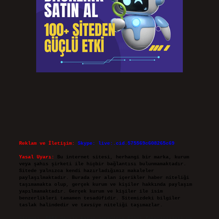
Reklam ve İletişim:
Skype: live:.cid.575569c608265c69
Yasal Uyarı:
Bu internet sitesi, herhangi bir marka, kurum
veya şahıs şirketi ile hiçbir bağlantısı bulunmamaktadır.
Sitede yalnızca kendi hazırladığımız makaleler
paylaşılmaktadır. Burada yer alan içerikler haber niteliği
taşımamakta olup, gerçek kurum ve kişiler hakkında paylaşım
yapılmamaktadır. Gerçek kurum ve kişiler ile isim
benzerlikleri tamamen tesadüfidir. Sitemizdeki bilgiler
taslak halindedir ve tavsiye niteliği taşımazlar.
Sitemiz, 5651 Sayılı Kanun gereğince Bilgi Teknolojileri ve