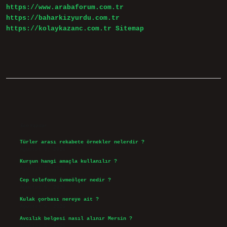
https://www.arabaforum.com.tr
https://baharkizyurdu.com.tr
https://kolaykazanc.com.tr
Sitemap
Sidebar
Son Yazılar
Türler arası rekabete örnekler nelerdir ?
Ağustos 9, 2026
Kurşun hangi amaçla kullanılır ?
Ağustos 7, 2026
Cep telefonu ivmeölçer nedir ?
Ağustos 6, 2026
Kulak çorbası nereye ait ?
Ağustos 6, 2026
Avcılık belgesi nasıl alınır Mersin ?
Ağustos 5, 2026