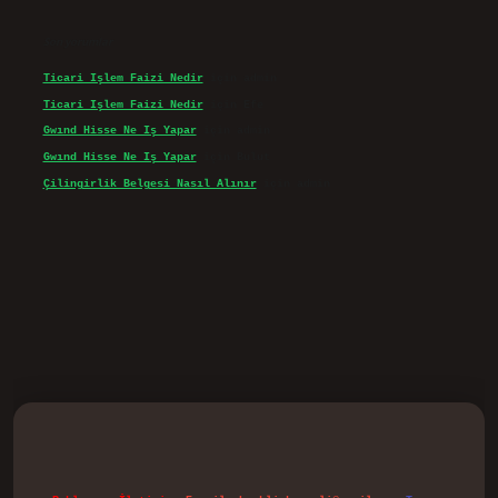
Son yorumlar
Ticari Işlem Faizi Nedir
için
admin
Ticari Işlem Faizi Nedir
için
Efe
Gwınd Hisse Ne Iş Yapar
için
admin
Gwınd Hisse Ne Iş Yapar
için
Bulut
Çilingirlik Belgesi Nasıl Alınır
için
admin
d.casino