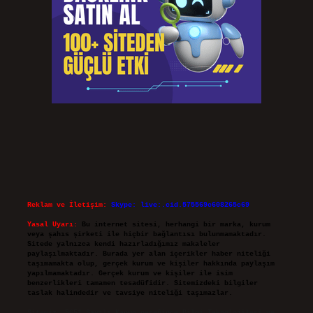
Reklam ve İletişim:
Skype: live:.cid.575569c608265c69
Yasal Uyarı:
Bu internet sitesi, herhangi bir marka, kurum
veya şahıs şirketi ile hiçbir bağlantısı bulunmamaktadır.
Sitede yalnızca kendi hazırladığımız makaleler
paylaşılmaktadır. Burada yer alan içerikler haber niteliği
taşımamakta olup, gerçek kurum ve kişiler hakkında paylaşım
yapılmamaktadır. Gerçek kurum ve kişiler ile isim
benzerlikleri tamamen tesadüfidir. Sitemizdeki bilgiler
taslak halindedir ve tavsiye niteliği taşımazlar.
Sitemiz, 5651 Sayılı Kanun gereğince Bilgi Teknolojileri ve