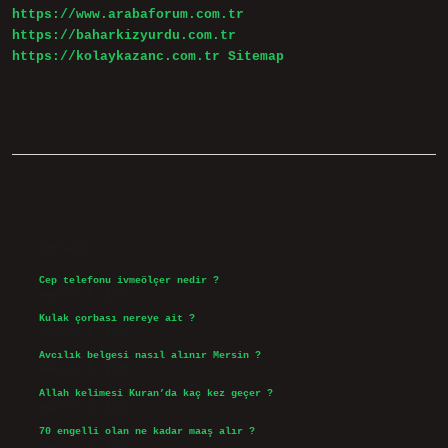
https://www.arabaforum.com.tr
https://baharkizyurdu.com.tr
https://kolaykazanc.com.tr
Sitemap
Sidebar
Son Yazılar
Cep telefonu ivmeölçer nedir ?
Ağustos 6, 2026
Kulak çorbası nereye ait ?
Ağustos 6, 2026
Avcılık belgesi nasıl alınır Mersin ?
Ağustos 5, 2026
Allah kelimesi Kuran’da kaç kez geçer ?
Ağustos 3, 2026
70 engelli olan ne kadar maaş alır ?
Ağustos 3, 2026