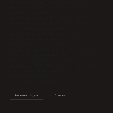
vazgeçirmek, engellemek” anlamlarına gelen
nehy kelimesi, “bir şeyi yapmaktan kaçınmayı
emreden zorlayıcı bir ifadeyle ifade edilen
söz” anlamına gelen bir fıkıh terimidir.
Arapça nehiy ne demek? Bir şeyi yasaklamak
veya o işin yapılmamasını istemek anlamına
gelir. Nehiy ne demek islam hukuku? Sözlükte
“talep etmek, yasaklamak, bir şeyi yapmaktan
men etmek” anlamlarına gelen nehiy (en-nehy)
terimi, bir fıkıh terimi olarak, bağlayıcı bir
istekle bir eylemden dönmeyi, bir eylemi terk
etmeyi içeren somut lafzı belirtmek için
kullanılır. Münkerden nehyetmek ne demek? Emr-
i Bi’l Marûf, Nehy-i Ani’l Münker’in
tavsifinde demiştik ki, Marûfu emretmek,
şeriatın güzel gördüğü ve…
Nehyetmek
Devamını okuyun
2 Yorum
Ne
Demektir