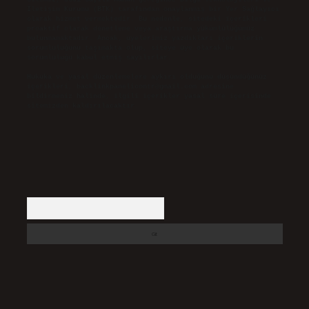
İletişim Kurumu (BTK) tarafından onaylanmış bir Yer Sağlayıcı
olarak hizmet vermektedir. Bu nedenle, sitedeki içerikleri
proaktif olarak denetleme veya araştırma yükümlülüğümüz
bulunmamaktadır. Ancak, üyelerimiz yazdıkları içeriklerin
sorumluluğunu taşımakta olup, siteye üye olarak bu
sorumluluğu kabul etmiş sayılırlar.
Hukuka ve yasal düzenlemelere aykırı olduğunu düşündüğünüz
içerikleri,
backlinkpanelicomtr@gmail.com
adresine
bildirmeniz halinde, ilgili içerikler yasal süre içerisinde
sitemizden kaldırılacaktır.
Arama