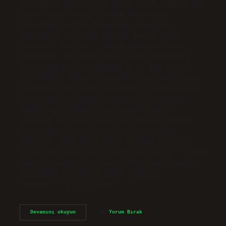
Yumurtalık petrol boru hattı (Irak-Türkiye ham
petrol boru hattı), Kerkük bölgesinin
petrolünü Irak’ın kuzeyinden Adana’nın
Yumurtalık ilçesine taşıyan petrol boru
hattıdır. Irak’ın en büyük petrol ihracat
rotasıdır. BTC boru hattı hangi ülkelerden
geçer? Bakü-Tiflis-Ceyhan (BTC) ham petrol
boru hattı, Hazar bölgesinde üretilen petrolü,
özellikle Azerbaycan petrolünü, Azerbaycan ve
Gürcistan üzerinden Ceyhan’a ve oradan da
tankerlerle dünya pazarlarına güvenli,
ekonomik ve çevre dostu bir şekilde taşımak
için inşa edilmiştir. Kurulmuş bir boru
hattıdır. NATO boru hattı nereden geçiyor?
Ulaştırma Bakanlığı’na göre Doğu Hattı; Mersin
Deniz Terminali girişinden başlayıp Osmaniye
üzerinden Malatya’ya kadar uzanıyor.
Malatya’da ikiye ayrılan…
Boru
Devamını okuyun
Yorum Bırak
Hattı
Nereden