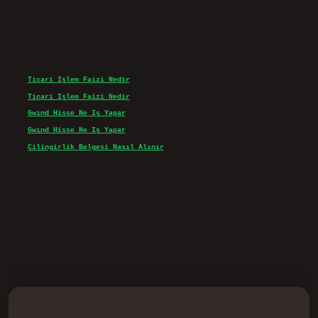
Son yorumlar
Ticari Işlem Faizi Nedir
için
admin
Ticari Işlem Faizi Nedir
için
Efe
Gwınd Hisse Ne Iş Yapar
için
admin
Gwınd Hisse Ne Iş Yapar
için
Bulut
Çilingirlik Belgesi Nasıl Alınır
için
admin
d.casino