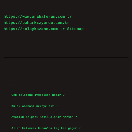
Geçiyor
https://www.arabaforum.com.tr
https://baharkizyurdu.com.tr
https://kolaykazanc.com.tr
Sitemap
Sidebar
Son Yazılar
Cep telefonu ivmeölçer nedir ?
Ağustos 6, 2026
Kulak çorbası nereye ait ?
Ağustos 6, 2026
Avcılık belgesi nasıl alınır Mersin ?
Ağustos 5, 2026
Allah kelimesi Kuran’da kaç kez geçer ?