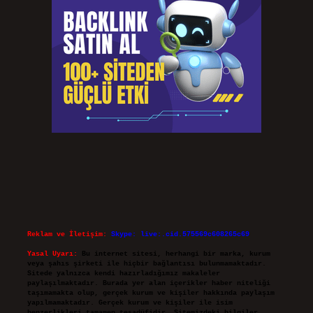
Reklam ve İletişim:
Skype: live:.cid.575569c608265c69
Yasal Uyarı:
Bu internet sitesi, herhangi bir marka, kurum
veya şahıs şirketi ile hiçbir bağlantısı bulunmamaktadır.
Sitede yalnızca kendi hazırladığımız makaleler
paylaşılmaktadır. Burada yer alan içerikler haber niteliği
taşımamakta olup, gerçek kurum ve kişiler hakkında paylaşım
yapılmamaktadır. Gerçek kurum ve kişiler ile isim
benzerlikleri tamamen tesadüfidir. Sitemizdeki bilgiler