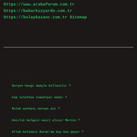
https://www.arabaforum.com.tr
https://baharkizyurdu.com.tr
https://kolaykazanc.com.tr
Sitemap
Sidebar
Son Yazılar
Kurşun hangi amaçla kullanılır ?
Ağustos 7, 2026
Cep telefonu ivmeölçer nedir ?
Ağustos 6, 2026
Kulak çorbası nereye ait ?
Ağustos 6, 2026
Avcılık belgesi nasıl alınır Mersin ?
Ağustos 5, 2026
Allah kelimesi Kuran’da kaç kez geçer ?
Ağustos 3, 2026