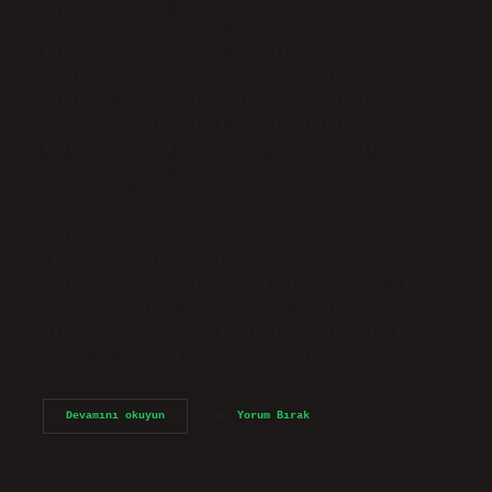
biyolojik. çok hücreli. Multis nedir? Molibden
disülfürlü çok amaçlı yüksek basınçlı
lityum/kalsiyum gresi. MULTIS MS 2, ıslak,
tozlu ve/veya kuru koşullarda çalışan ulaşım,
tarım ve arazi ekipmanlarında çeşitli şok
yüklü veya titreşimli uygulamaların yağlanması
için tasarlanmış gerçek bir çok amaçlı
grestir. Munti ne demek? Çoklu organ
yetmezliği, çoklu organ yetmezliği olarak da
bilinir, iki veya daha fazla organın
işlevlerinin aynı anda bozulması durumunu
ifade eden bir sağlık sorunudur. More hangi
dilde? Kökeni: Orta Yüksek Almanca more, Eski
İngilizce māra, Proto-Cermen *maizô, Proto-
Hint-Avrupa *mē- kelimelerinden türemiştir.
Multi ne demek kpop? Multi. Multi,…
Multi
Devamını okuyun
Yorum Bırak
Hangi
Dil