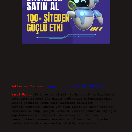
Reklam ve İletişim:
Skype: live:.cid.575569c608265c69
Yasal Uyarı:
Bu internet sitesi, herhangi bir marka, kurum
veya şahıs şirketi ile hiçbir bağlantısı bulunmamaktadır.
Sitede yalnızca kendi hazırladığımız makaleler
paylaşılmaktadır. Burada yer alan içerikler haber niteliği
taşımamakta olup, gerçek kurum ve kişiler hakkında paylaşım
yapılmamaktadır. Gerçek kurum ve kişiler ile isim
benzerlikleri tamamen tesadüfidir. Sitemizdeki bilgiler
taslak halindedir ve tavsiye niteliği taşımazlar.
Sitemiz, 5651 Sayılı Kanun gereğince Bilgi Teknolojileri ve