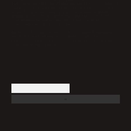
İletişim Kurumu (BTK) tarafından onaylanmış bir Yer Sağlayıcı
olarak hizmet vermektedir. Bu nedenle, sitedeki içerikleri
proaktif olarak denetleme veya araştırma yükümlülüğümüz
bulunmamaktadır. Ancak, üyelerimiz yazdıkları içeriklerin
sorumluluğunu taşımakta olup, siteye üye olarak bu
sorumluluğu kabul etmiş sayılırlar.
Hukuka ve yasal düzenlemelere aykırı olduğunu düşündüğünüz
içerikleri,
backlinkpanelicomtr@gmail.com
adresine
bildirmeniz halinde, ilgili içerikler yasal süre içerisinde
sitemizden kaldırılacaktır.
Arama