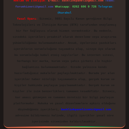
Reklam ve İletişim:
E-mail:
backlinkpaneli@gmail.com
Teams:
forumhizmeti@gmail.com
Whatsapp: 0262 606 0 726
Telegram:
@karabul
Yasal Uyarı:
Sitemiz, 5651 Sayılı Kanun gereğince Bilgi
Teknolojileri ve İletişim Kurumu (BTK) tarafından onaylanmış
bir Yer Sağlayıcı olarak hizmet vermektedir. Bu nedenle,
sitedeki içerikleri proaktif olarak denetleme veya araştırma
yükümlülüğümüz bulunmamaktadır. Ancak, üyelerimiz yazdıkları
içeriklerin sorumluluğunu taşımakta olup, siteye üye olarak
bu sorumluluğu kabul etmiş sayılırlar. Bu internet sitesi,
herhangi bir marka, kurum veya şahıs şirketi ile hiçbir
bağlantısı bulunmamaktadır. Sitede yalnızca kendi
hazırladığımız makaleler paylaşılmaktadır. Burada yer alan
içerikler haber niteliği taşımamakta olup, gerçek kurum ve
kişiler hakkında paylaşım yapılmamaktadır. Gerçek kurum ve
kişiler ile isim benzerlikleri tamamen tesadüfidir. Sitemiz,
kar amacı gütmeyen ve tamamen ücretsiz bir bilgi paylaşım
platformudur. Hukuka ve yasal düzenlemelere aykırı olduğunu
düşündüğünüz içerikleri,
backlinkpanelicomtr@gmail.com
adresine bildirmeniz halinde, ilgili içerikler yasal süre
içerisinde sitemizden kaldırılacaktır.