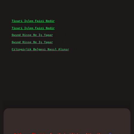
Son yorumlar
Ticari Işlem Faizi Nedir
için
admin
Ticari Işlem Faizi Nedir
için
Efe
Gwınd Hisse Ne Iş Yapar
için
admin
Gwınd Hisse Ne Iş Yapar
için
Bulut
Çilingirlik Belgesi Nasıl Alınır
için
admin
vd.casino