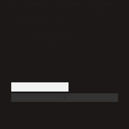
İletişim Kurumu (BTK) tarafından onaylanmış bir Yer Sağlayıcı
olarak hizmet vermektedir. Bu nedenle, sitedeki içerikleri
proaktif olarak denetleme veya araştırma yükümlülüğümüz
bulunmamaktadır. Ancak, üyelerimiz yazdıkları içeriklerin
sorumluluğunu taşımakta olup, siteye üye olarak bu
sorumluluğu kabul etmiş sayılırlar.
Hukuka ve yasal düzenlemelere aykırı olduğunu düşündüğünüz
içerikleri,
backlinkpanelicomtr@gmail.com
adresine
bildirmeniz halinde, ilgili içerikler yasal süre içerisinde
sitemizden kaldırılacaktır.
Arama