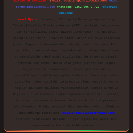
Reklam ve İletişim:
E-mail:
backlinkpaneli@gmail.com
Teams:
forumhizmeti@gmail.com
Whatsapp: 0262 606 0 726
Telegram:
@karabul
Yasal Uyarı:
Sitemiz, 5651 Sayılı Kanun gereğince Bilgi
Teknolojileri ve İletişim Kurumu (BTK) tarafından onaylanmış
bir Yer Sağlayıcı olarak hizmet vermektedir. Bu nedenle,
sitedeki içerikleri proaktif olarak denetleme veya araştırma
yükümlülüğümüz bulunmamaktadır. Ancak, üyelerimiz yazdıkları
içeriklerin sorumluluğunu taşımakta olup, siteye üye olarak
bu sorumluluğu kabul etmiş sayılırlar. Bu internet sitesi,
herhangi bir marka, kurum veya şahıs şirketi ile hiçbir
bağlantısı bulunmamaktadır. Sitede yalnızca kendi
hazırladığımız makaleler paylaşılmaktadır. Burada yer alan
içerikler haber niteliği taşımamakta olup, gerçek kurum ve
kişiler hakkında paylaşım yapılmamaktadır. Gerçek kurum ve
kişiler ile isim benzerlikleri tamamen tesadüfidir. Sitemiz,
kar amacı gütmeyen ve tamamen ücretsiz bir bilgi paylaşım
platformudur. Hukuka ve yasal düzenlemelere aykırı olduğunu
düşündüğünüz içerikleri,
backlinkpanelicomtr@gmail.com
adresine bildirmeniz halinde, ilgili içerikler yasal süre
içerisinde sitemizden kaldırılacaktır.