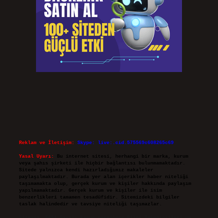
Reklam ve İletişim:
Skype: live:.cid.575569c608265c69
Yasal Uyarı:
Bu internet sitesi, herhangi bir marka, kurum
veya şahıs şirketi ile hiçbir bağlantısı bulunmamaktadır.
Sitede yalnızca kendi hazırladığımız makaleler
paylaşılmaktadır. Burada yer alan içerikler haber niteliği
taşımamakta olup, gerçek kurum ve kişiler hakkında paylaşım
yapılmamaktadır. Gerçek kurum ve kişiler ile isim
benzerlikleri tamamen tesadüfidir. Sitemizdeki bilgiler
taslak halindedir ve tavsiye niteliği taşımazlar.
Sitemiz, 5651 Sayılı Kanun gereğince Bilgi Teknolojileri ve