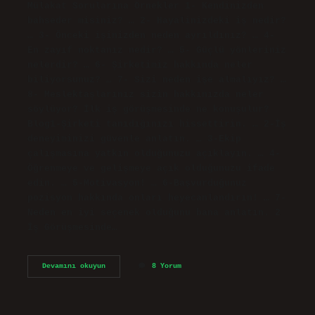
Mülakat Sorularına Örnekler 1- Kendinizden
bahseder misiniz? … 2- Hayalinizdeki iş nedir?
… 3- Önceki işinizden neden ayrıldınız? … 4-
En zayıf noktanız nedir? … 5- Güçlü yönleriniz
nelerdir? … 6- Şirketimiz hakkında neler
biliyorsunuz? … 7- Sizi neden işe almalıyız? …
8- Meslektaşlarınız sizin hakkınızda neler
söylüyor? İlk iş görüşmesinde ne konuşulur?
Blog1-Şirketi tanıdığınızı hissettirin. … 2-İş
deneyiminizi güvenle anlatın. … 3-Ekip
çalışmasına yatkın olduğunuzu açıklayın. … 4-
Öğrenmeye ve gelişmeye açık olduğunuzu ifade
edin. … 5-Motivasyon! … 6-Başvurduğunuz
pozisyon hakkında onları heyecanlandırın! … 7-
Neden en iyi seçenek olduğunu bana anlatın. 2
İş Görüşmesinde…
Iş
Devamını okuyun
8 Yorum
Görüşmesinde
Hangi
Sorular
Sorulur