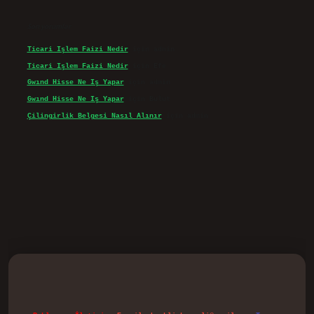
Son yorumlar
Ticari Işlem Faizi Nedir
için
admin
Ticari Işlem Faizi Nedir
için
Efe
Gwınd Hisse Ne Iş Yapar
için
admin
Gwınd Hisse Ne Iş Yapar
için
Bulut
Çilingirlik Belgesi Nasıl Alınır
için
admin
vd.casino