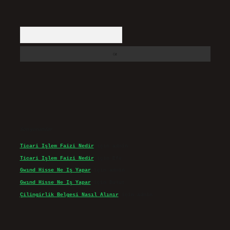
Arama
Son yorumlar
Ticari Işlem Faizi Nedir
için
admin
Ticari Işlem Faizi Nedir
için
Efe
Gwınd Hisse Ne Iş Yapar
için
admin
Gwınd Hisse Ne Iş Yapar
için
Bulut
Çilingirlik Belgesi Nasıl Alınır
için
admin