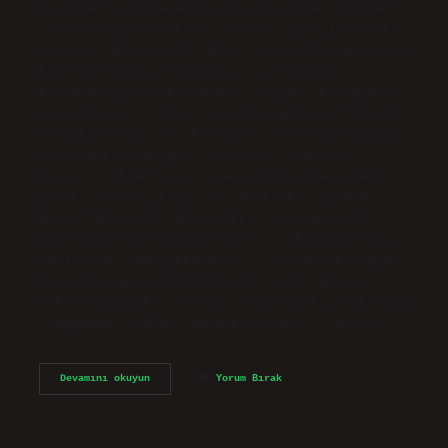
hesaplar ilk olarak bilanço hesapları ve kar-
zarar hesapları (kâr-zarar hesapları) olarak
ayrılır. Bilanço hesapları varlık hesapları ve
borç hesapları olarak ayrılırken, K&Z
hesapları gelir hesapları ve gider hesapları
olarak ayrılır. Kaç çeşit hesap vardır? Genel
olarak mevduat hesabı türleri vadelerine göre
dört farklı kategoriye ayrılır. Vadeli,
vadesiz, ihbarlı ve tasarruf hesapları farklı
gereksinimleri karşılar. Banka Hesap Türü
Nedir? Banka hesabı açarken ilk yapmanız
gereken hesap türünü seçmektir. Banka hesabı
türleri üç ana gruba ayrılır; ticari hesaplar,
kredi hesapları ve kredi kartı hesapları.
Yabancı para biriminde işlem yapmak söz konusu
olduğunda, yabancı para biriminde ticaret…
Hesap
Devamını okuyun
Yorum Bırak
Türleri
Nelerdir