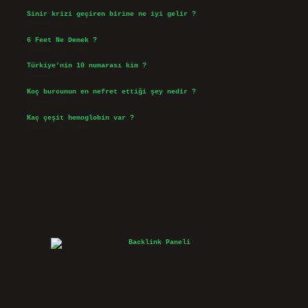
Sinir krizi geçiren birine ne iyi gelir ?
Temmuz 31, 2026
6 Feet Ne Demek ?
Temmuz 30, 2026
Türkiye’nin 10 numarası kim ?
Temmuz 29, 2026
Koç burcunun en nefret ettiği şey nedir ?
Temmuz 27, 2026
Kaç çeşit hemoglobin var ?
Temmuz 25, 2026