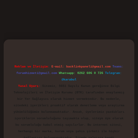
vd.casino
Reklam ve İletişim:
E-mail:
backlinkpaneli@gmail.com
Teams:
forumhizmeti@gmail.com
Whatsapp: 0262 606 0 726
Telegram:
@karabul
Yasal Uyarı:
Sitemiz, 5651 Sayılı Kanun gereğince Bilgi
Teknolojileri ve İletişim Kurumu (BTK) tarafından onaylanmış
bir Yer Sağlayıcı olarak hizmet vermektedir. Bu nedenle,
sitedeki içerikleri proaktif olarak denetleme veya araştırma
yükümlülüğümüz bulunmamaktadır. Ancak, üyelerimiz yazdıkları
içeriklerin sorumluluğunu taşımakta olup, siteye üye olarak
bu sorumluluğu kabul etmiş sayılırlar. Bu internet sitesi,
herhangi bir marka, kurum veya şahıs şirketi ile hiçbir
bağlantısı bulunmamaktadır. Sitede yalnızca kendi