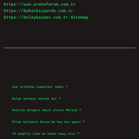
https://www.arabaforum.com.tr
https://baharkizyurdu.com.tr
https://kolaykazanc.com.tr
Sitemap
Sidebar
Son Yazılar
Cep telefonu ivmeölçer nedir ?
Ağustos 6, 2026
Kulak çorbası nereye ait ?
Ağustos 6, 2026
Avcılık belgesi nasıl alınır Mersin ?
Ağustos 5, 2026
Allah kelimesi Kuran’da kaç kez geçer ?
Ağustos 3, 2026
70 engelli olan ne kadar maaş alır ?
Ağustos 3, 2026