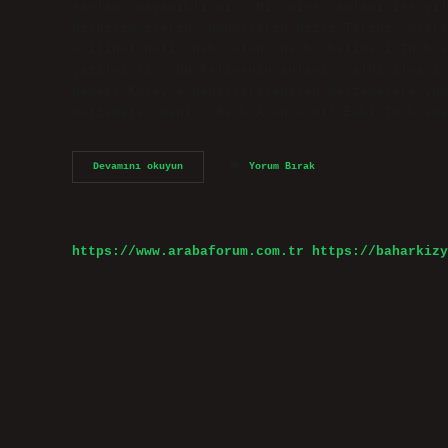
sağlam, dayanıklı’dır. Bir diğer anlamı ise yıl
dilbilimcilerin “Moğolların Gizli Tarihi” olara
orijinal hali “bek” olan “berk” kelimesi Türkçe
yazılmıştır. Bu kelimenin anlamı “saldırılması 
demek? Kolayca değiştirilebilen malzemelere yum
malzemeler denir. Berk Arapça mı? Eski Türkçede
Berk
Devamını okuyun
Yorum Bırak
M
Ne
Demek
https://www.arabaforum.com.tr
https://baharkizy