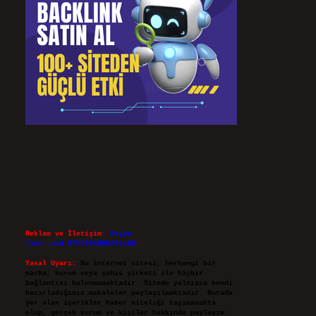
Reklam ve İletişim:
Skype:
live:.cid.575569c608265c69
Yasal Uyarı:
Bu internet sitesi, herhangi bir
marka, kurum veya şahıs şirketi ile hiçbir
bağlantısı bulunmamaktadır. Sitede yalnızca kendi
hazırladığımız makaleler paylaşılmaktadır. Burada
yer alan içerikler haber niteliği taşımamakta
olup, gerçek kurum ve kişiler hakkında paylaşım