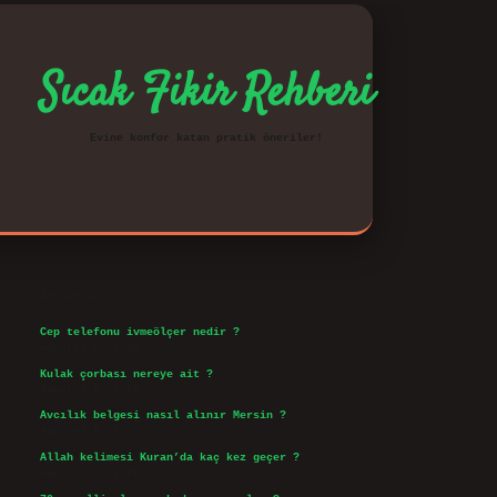
Sıcak Fikir Rehberi
Evine konfor katan pratik öneriler!
Sidebar
vd.casino
Son Yazılar
Cep telefonu ivmeölçer nedir ?
Ağustos 6, 2026
Kulak çorbası nereye ait ?
Ağustos 6, 2026
Avcılık belgesi nasıl alınır Mersin ?
Ağustos 5, 2026
Allah kelimesi Kuran’da kaç kez geçer ?
Ağustos 3, 2026