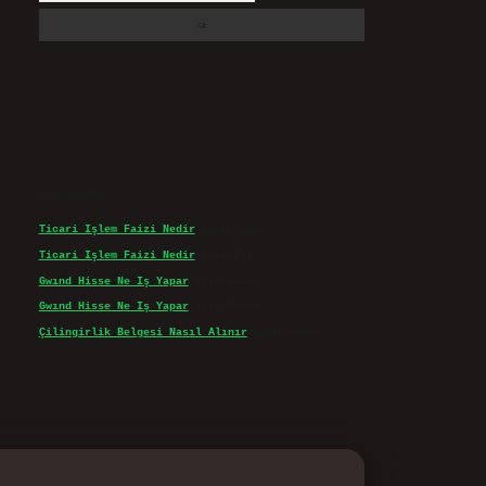
Son yorumlar
Ticari Işlem Faizi Nedir
için
admin
Ticari Işlem Faizi Nedir
için
Efe
Gwınd Hisse Ne Iş Yapar
için
admin
Gwınd Hisse Ne Iş Yapar
için
Bulut
Çilingirlik Belgesi Nasıl Alınır
için
admin