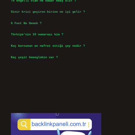
70 engelli olan ne kadar maaş alır ?
Ağustos 3, 2026
Sinir krizi geçiren birine ne iyi gelir ?
Temmuz 31, 2026
6 Feet Ne Demek ?
Temmuz 30, 2026
Türkiye’nin 10 numarası kim ?
Temmuz 29, 2026
Koç burcunun en nefret ettiği şey nedir ?
Temmuz 27, 2026
Kaç çeşit hemoglobin var ?
Temmuz 25, 2026