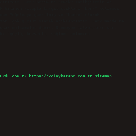
dırımdır. Berk benim ne demek? Tarihçilerin ve
k bilinen kitapta karşılaştıkları “berk” kelimesi,
den Moğolcaya çevrilmiş ve “berhe” olarak
zor, çok güçlü” olarak açıklanmıştır. Berk madde ne
uşak malzemeler denir. Dönmeyen malzemelere sert
ki “güçlü, kuvvetli, sağlam” anlamına…
urdu.com.tr
https://kolaykazanc.com.tr
Sitemap