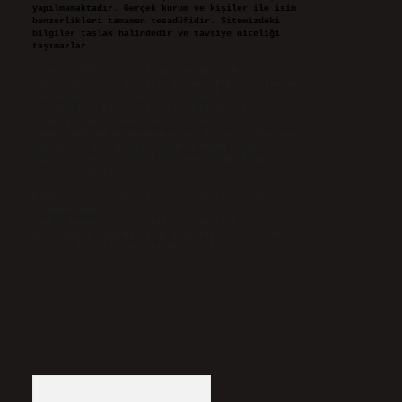
yapılmamaktadır. Gerçek kurum ve kişiler ile isim
benzerlikleri tamamen tesadüfidir. Sitemizdeki
bilgiler taslak halindedir ve tavsiye niteliği
taşımazlar.
Sitemiz, 5651 Sayılı Kanun gereğince Bilgi
Teknolojileri ve İletişim Kurumu (BTK) tarafından
onaylanmış bir Yer Sağlayıcı olarak hizmet
vermektedir. Bu nedenle, sitedeki içerikleri
proaktif olarak denetleme veya araştırma
yükümlülüğümüz bulunmamaktadır. Ancak, üyelerimiz
yazdıkları içeriklerin sorumluluğunu taşımakta
olup, siteye üye olarak bu sorumluluğu kabul
etmiş sayılırlar.
Hukuka ve yasal düzenlemelere aykırı olduğunu
düşündüğünüz içerikleri,
backlinkpanelicomtr@gmail.com
adresine
bildirmeniz halinde, ilgili içerikler yasal süre
içerisinde sitemizden kaldırılacaktır.
Arama