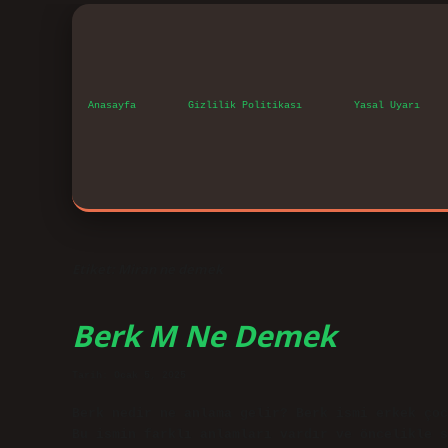
Anasayfa
Gizlilik Politikası
Yasal Uyarı
Etiket:
Miran ne demek
Berk M Ne Demek
Tarih: Ocak 5, 2025
Berk nedir ne anlama gelir? Berk ismi erkek çoc
Bu ismin farklı anlamları vardır ve öncelikle s