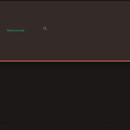
Hakkımızda
ukları için tercih edilen Türk kökenli bir isimdir.
ağlam ve güçlü anlamına gelir. Diğer anlamları sert,