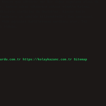
 Kimyon gaz söktürür mü? Bir diğer uygulama alanı da
r. Sadece idrar söktürücü etkisi olmakla kalmaz,
tkisiyle sindirimi de destekler. Kimyon karın
faydaları şu şekilde bilinmektedir: Gaz sancısını
 Mide ağrısını hafifletmeye yardımcı olur. Toz
ı olduğu…
urdu.com.tr
https://kolaykazanc.com.tr
Sitemap