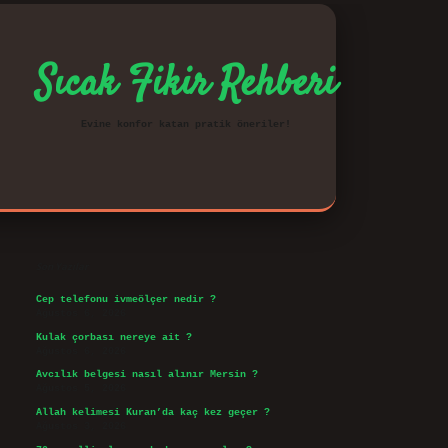
Sıcak Fikir Rehberi
Evine konfor katan pratik öneriler!
Sidebar
vd.casino
Son Yazılar
Cep telefonu ivmeölçer nedir ?
Ağustos 6, 2026
Kulak çorbası nereye ait ?
Ağustos 6, 2026
Avcılık belgesi nasıl alınır Mersin ?
Ağustos 5, 2026
Allah kelimesi Kuran’da kaç kez geçer ?
Ağustos 3, 2026