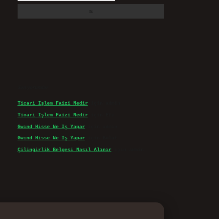
Son yorumlar
Ticari Işlem Faizi Nedir
için
admin
Ticari Işlem Faizi Nedir
için
Efe
Gwınd Hisse Ne Iş Yapar
için
admin
Gwınd Hisse Ne Iş Yapar
için
Bulut
Çilingirlik Belgesi Nasıl Alınır
için
admin