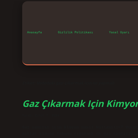
Anasayfa
Gizlilik Politikası
Yasal Uyarı
Etiket:
Midedeki gazı çıkarmak için ne yapmalı
Gaz Çıkarmak Için Kimyon 
Tarih: Eylül 7, 2024
Gaz sancısı için kimyon nasıl kullanılır? Vücut
miktar kimyon tohumu çiğnemek de gaz sancısının