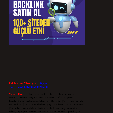
Reklam ve İletişim:
Skype:
live:.cid.575569c608265c69
Yasal Uyarı:
Bu internet sitesi, herhangi bir
marka, kurum veya şahıs şirketi ile hiçbir
bağlantısı bulunmamaktadır. Sitede yalnızca kendi
hazırladığımız makaleler paylaşılmaktadır. Burada
yer alan içerikler haber niteliği taşımamakta
olup, gerçek kurum ve kişiler hakkında paylaşım