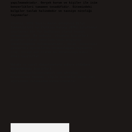
yapılmamaktadır. Gerçek kurum ve kişiler ile isim
benzerlikleri tamamen tesadüfidir. Sitemizdeki
bilgiler taslak halindedir ve tavsiye niteliği
taşımazlar.
Sitemiz, 5651 Sayılı Kanun gereğince Bilgi
Teknolojileri ve İletişim Kurumu (BTK) tarafından
onaylanmış bir Yer Sağlayıcı olarak hizmet
vermektedir. Bu nedenle, sitedeki içerikleri
proaktif olarak denetleme veya araştırma
yükümlülüğümüz bulunmamaktadır. Ancak, üyelerimiz
yazdıkları içeriklerin sorumluluğunu taşımakta
olup, siteye üye olarak bu sorumluluğu kabul
etmiş sayılırlar.
Hukuka ve yasal düzenlemelere aykırı olduğunu
düşündüğünüz içerikleri,
backlinkpanelicomtr@gmail.com
adresine
bildirmeniz halinde, ilgili içerikler yasal süre
içerisinde sitemizden kaldırılacaktır.
Arama