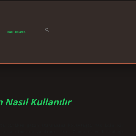
Hakkımızda
Nasıl Kullanılır
ta biriken gazın atılmasını kolaylaştırmak için bir
 giderilmesine yardımcı olur. Zencefil ve balkabağı