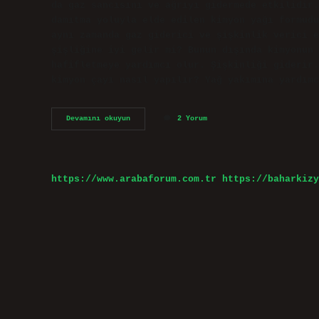
da gaz sancısını ve ağrıyı gidermede etkilidir.
damıtma yoluyla elde edilen kimyon yağı formudu
aynı zamanda gaz giderici ve şişkinlik verici e
şişliğine iyi gelir mi? Bunun dışında kimyonun 
hafifletmeye yardımcı olur. Şişkinliği giderir.
kimyon çayı nasıl yapılır? Yağ yakımına yardımc
Gaz
Devamını okuyun
2 Yorum
Çıkarmak
Için
Kimyon
Nasıl
Kullanılır
https://www.arabaforum.com.tr
https://baharkizy