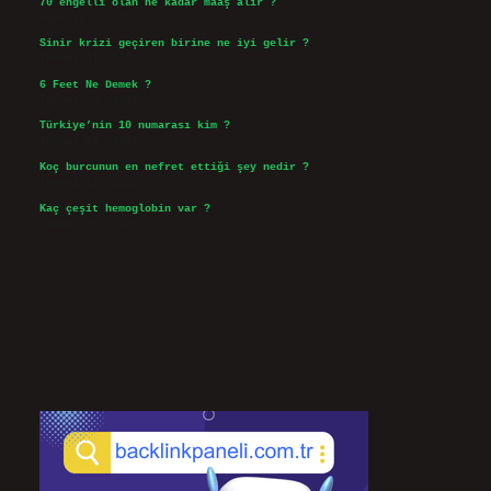
70 engelli olan ne kadar maaş alır ?
Ağustos 3, 2026
Sinir krizi geçiren birine ne iyi gelir ?
Temmuz 31, 2026
6 Feet Ne Demek ?
Temmuz 30, 2026
Türkiye’nin 10 numarası kim ?
Temmuz 29, 2026
Koç burcunun en nefret ettiği şey nedir ?
Temmuz 27, 2026
Kaç çeşit hemoglobin var ?
Temmuz 25, 2026