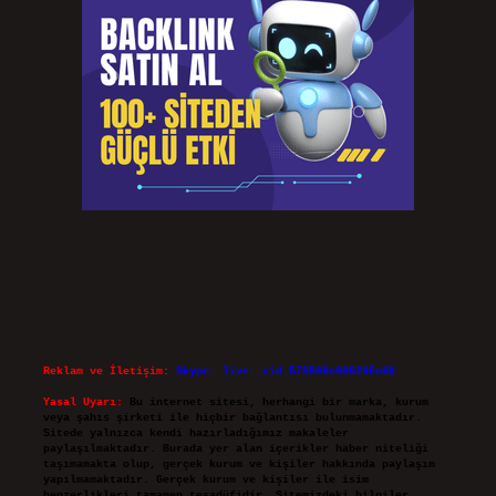
Reklam ve İletişim:
Skype: live:.cid.575569c608265c69
Yasal Uyarı:
Bu internet sitesi, herhangi bir marka, kurum
veya şahıs şirketi ile hiçbir bağlantısı bulunmamaktadır.
Sitede yalnızca kendi hazırladığımız makaleler
paylaşılmaktadır. Burada yer alan içerikler haber niteliği
taşımamakta olup, gerçek kurum ve kişiler hakkında paylaşım
yapılmamaktadır. Gerçek kurum ve kişiler ile isim
benzerlikleri tamamen tesadüfidir. Sitemizdeki bilgiler