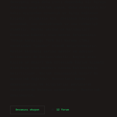
deneyimli veya daha ileri düzeydeki bir bireye
danışman veya koçluk yapan, daha deneyimli bir
bakış açısından uzmanlık ve bilgi sağlayan
kişidir. İlişkinin özü, danışana tavsiyede
bulunmak, onu desteklemek ve ona rehberlik
etmektir. Mentor yerine ne kullanılır?
Fransızca kökenli olan mentor kelimesinin
Türkçe karşılığı Türk Dil Kurumu (TDK)
tarafından “yönder” olarak belirlenmiştir.
Mentor kelimesi yerine mentor ve advisor
kelimeleri de kullanılabilir. Koçluk alan
kişiye ne denir? Web sitesinde koçluk hizmeti
alan kişi için müşteri tanımı kullanıldığı
belirtiliyor. Koçluk danışmanlık mıdır? Bu
mentorluk değildir. Mentorlar, kendi
deneyimlerini ve bilgilerini paylaşarak
tavsiyelerde bulunan uzmanlardır. Mentorluk,
danışmanlık…
Koçluk
Devamını okuyun
12 Yorum
Ve
Mentörlük