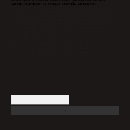
taslak halindedir ve tavsiye niteliği taşımazlar.
Sitemiz, 5651 Sayılı Kanun gereğince Bilgi Teknolojileri ve
İletişim Kurumu (BTK) tarafından onaylanmış bir Yer Sağlayıcı
olarak hizmet vermektedir. Bu nedenle, sitedeki içerikleri
proaktif olarak denetleme veya araştırma yükümlülüğümüz
bulunmamaktadır. Ancak, üyelerimiz yazdıkları içeriklerin
sorumluluğunu taşımakta olup, siteye üye olarak bu
sorumluluğu kabul etmiş sayılırlar.
Hukuka ve yasal düzenlemelere aykırı olduğunu düşündüğünüz
içerikleri,
backlinkpanelicomtr@gmail.com
adresine
bildirmeniz halinde, ilgili içerikler yasal süre içerisinde
sitemizden kaldırılacaktır.
Arama