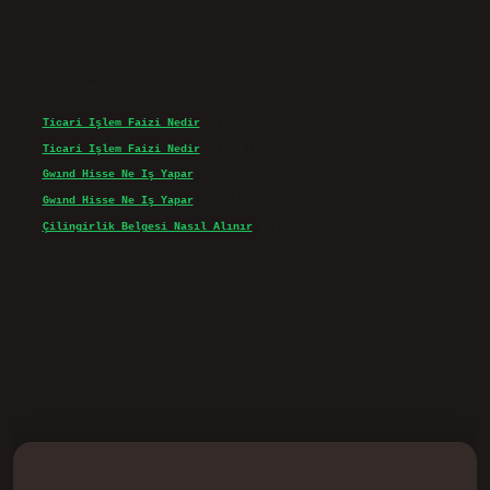
Son yorumlar
Ticari Işlem Faizi Nedir
için
admin
Ticari Işlem Faizi Nedir
için
Efe
Gwınd Hisse Ne Iş Yapar
için
admin
Gwınd Hisse Ne Iş Yapar
için
Bulut
Çilingirlik Belgesi Nasıl Alınır
için
admin
d.casino