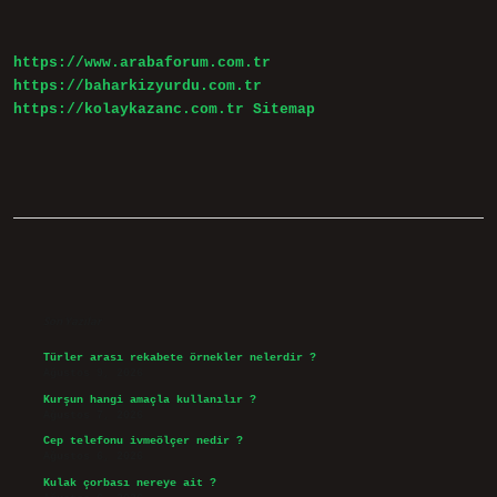
Arasındaki
Fark
Nedir
https://www.arabaforum.com.tr
https://baharkizyurdu.com.tr
https://kolaykazanc.com.tr
Sitemap
Sidebar
Son Yazılar
Türler arası rekabete örnekler nelerdir ?
Ağustos 9, 2026
Kurşun hangi amaçla kullanılır ?
Ağustos 7, 2026
Cep telefonu ivmeölçer nedir ?
Ağustos 6, 2026
Kulak çorbası nereye ait ?