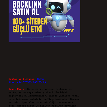
Reklam ve İletişim:
Skype:
live:.cid.575569c608265c69
Yasal Uyarı:
Bu internet sitesi, herhangi bir
marka, kurum veya şahıs şirketi ile hiçbir
bağlantısı bulunmamaktadır. Sitede yalnızca kendi
hazırladığımız makaleler paylaşılmaktadır. Burada
yer alan içerikler haber niteliği taşımamakta
olup, gerçek kurum ve kişiler hakkında paylaşım