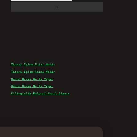
Son yorumlar
Ticari Işlem Faizi Nedir
için
admin
Ticari Işlem Faizi Nedir
için
Efe
Gwınd Hisse Ne Iş Yapar
için
admin
Gwınd Hisse Ne Iş Yapar
için
Bulut
Çilingirlik Belgesi Nasıl Alınır
için
admin