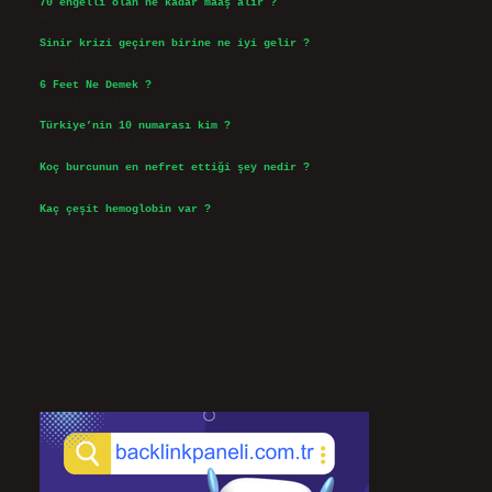
70 engelli olan ne kadar maaş alır ?
Ağustos 3, 2026
Sinir krizi geçiren birine ne iyi gelir ?
Temmuz 31, 2026
6 Feet Ne Demek ?
Temmuz 30, 2026
Türkiye’nin 10 numarası kim ?
Temmuz 29, 2026
Koç burcunun en nefret ettiği şey nedir ?
Temmuz 27, 2026
Kaç çeşit hemoglobin var ?
Temmuz 25, 2026