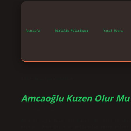
Anasayfa
Gizlilik Politikası
Yasal Uyarı
Etiket:
Kuzen yerine ne denir
Amcaoğlu Kuzen Olur Mu
Tarih: Ekim 19, 2024
Amca’nın oğlu kuzen mi? Kuzen, bir kişinin ebev
biridir. Kuzenler için kullanılan kuzen kelimes