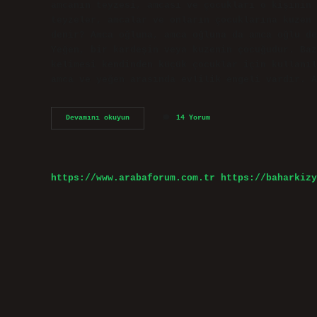
amcanın teyzesi, amcası ve çocukları o kişinin 
teyzeler, amcalar ve onların çocuklarına kuzen 
denir? Amca oğluna, amca oğluna da amca oğlu de
Yeğen, bir kardeşin veya kuzenin çocuğudur. Baz
kelimesi kendinden küçük çocuklar için kullanıl
amca ve yeğen arasında evlilik engeli vardır. A
Amcaoğlu
Devamını okuyun
14 Yorum
Kuzen
Olur
Mu
https://www.arabaforum.com.tr
https://baharkizy