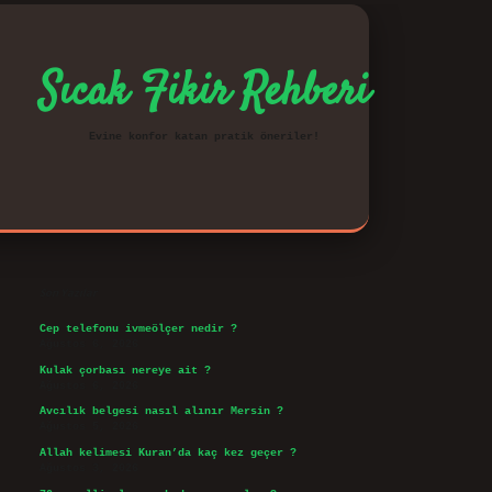
Sıcak Fikir Rehberi
Evine konfor katan pratik öneriler!
Sidebar
vd.casino
Son Yazılar
Cep telefonu ivmeölçer nedir ?
Ağustos 6, 2026
Kulak çorbası nereye ait ?
Ağustos 6, 2026
Avcılık belgesi nasıl alınır Mersin ?
Ağustos 5, 2026
Allah kelimesi Kuran’da kaç kez geçer ?
Ağustos 3, 2026