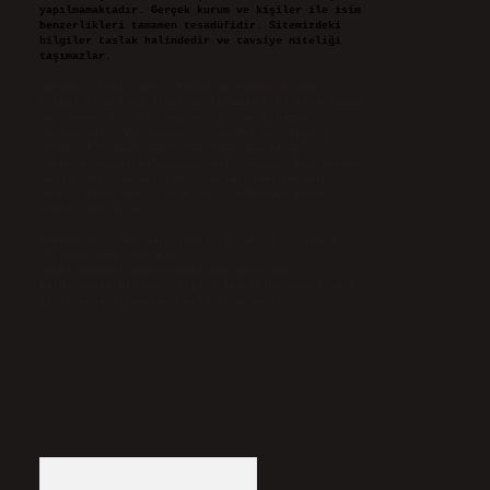
yapılmamaktadır. Gerçek kurum ve kişiler ile isim
benzerlikleri tamamen tesadüfidir. Sitemizdeki
bilgiler taslak halindedir ve tavsiye niteliği
taşımazlar.
Sitemiz, 5651 Sayılı Kanun gereğince Bilgi
Teknolojileri ve İletişim Kurumu (BTK) tarafından
onaylanmış bir Yer Sağlayıcı olarak hizmet
vermektedir. Bu nedenle, sitedeki içerikleri
proaktif olarak denetleme veya araştırma
yükümlülüğümüz bulunmamaktadır. Ancak, üyelerimiz
yazdıkları içeriklerin sorumluluğunu taşımakta
olup, siteye üye olarak bu sorumluluğu kabul
etmiş sayılırlar.
Hukuka ve yasal düzenlemelere aykırı olduğunu
düşündüğünüz içerikleri,
backlinkpanelicomtr@gmail.com
adresine
bildirmeniz halinde, ilgili içerikler yasal süre
içerisinde sitemizden kaldırılacaktır.
Arama