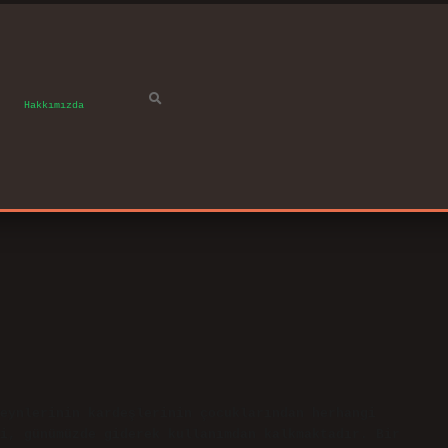
Hakkımızda
eynlerinin kardeşlerinin çocuklarından herhangi
i, günümüzde giderek kullanımdan kalkmaktadır. Bir