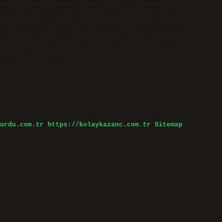
kuzenleridir. Amcamın oğlu ne olur? Amcalar,
denir. Teyzenin eşine amca denir. Amcaoğlu kime
nir (TDK, 2011, s. 113). Kuzen çocuğuna ne denir?
ı bölgelerde, akraba olmasalar bile, “yeğen”
abilir. Amca oğlu ile evlenilir mi? Amca, teyze,
ncak teyze, amca…
urdu.com.tr
https://kolaykazanc.com.tr
Sitemap