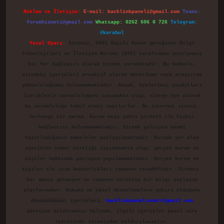
Reklam ve İletişim:
E-mail:
backlinkpaneli@gmail.com
Teams:
forumhizmeti@gmail.com
Whatsapp: 0262 606 0 726
Telegram:
@karabul
Yasal Uyarı:
Sitemiz, 5651 Sayılı Kanun gereğince Bilgi
Teknolojileri ve İletişim Kurumu (BTK) tarafından onaylanmış
bir Yer Sağlayıcı olarak hizmet vermektedir. Bu nedenle,
sitedeki içerikleri proaktif olarak denetleme veya araştırma
yükümlülüğümüz bulunmamaktadır. Ancak, üyelerimiz yazdıkları
içeriklerin sorumluluğunu taşımakta olup, siteye üye olarak
bu sorumluluğu kabul etmiş sayılırlar. Bu internet sitesi,
herhangi bir marka, kurum veya şahıs şirketi ile hiçbir
bağlantısı bulunmamaktadır. Sitede yalnızca kendi
hazırladığımız makaleler paylaşılmaktadır. Burada yer alan
içerikler haber niteliği taşımamakta olup, gerçek kurum ve
kişiler hakkında paylaşım yapılmamaktadır. Gerçek kurum ve
kişiler ile isim benzerlikleri tamamen tesadüfidir. Sitemiz,
kar amacı gütmeyen ve tamamen ücretsiz bir bilgi paylaşım
platformudur. Hukuka ve yasal düzenlemelere aykırı olduğunu
düşündüğünüz içerikleri,
backlinkpanelicomtr@gmail.com
adresine bildirmeniz halinde, ilgili içerikler yasal süre
içerisinde sitemizden kaldırılacaktır.