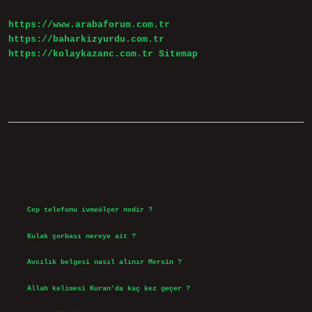
https://www.arabaforum.com.tr
https://baharkizyurdu.com.tr
https://kolaykazanc.com.tr
Sitemap
Sidebar
Son Yazılar
Cep telefonu ivmeölçer nedir ?
Ağustos 6, 2026
Kulak çorbası nereye ait ?
Ağustos 6, 2026
Avcılık belgesi nasıl alınır Mersin ?
Ağustos 5, 2026
Allah kelimesi Kuran’da kaç kez geçer ?
Ağustos 3, 2026