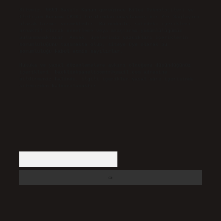
Sitemiz, 5651 Sayılı Kanun gereğince Bilgi Teknolojileri ve
İletişim Kurumu (BTK) tarafından onaylanmış bir Yer Sağlayıcı
olarak hizmet vermektedir. Bu nedenle, sitedeki içerikleri
proaktif olarak denetleme veya araştırma yükümlülüğümüz
bulunmamaktadır. Ancak, üyelerimiz yazdıkları içeriklerin
sorumluluğunu taşımakta olup, siteye üye olarak bu
sorumluluğu kabul etmiş sayılırlar.
Hukuka ve yasal düzenlemelere aykırı olduğunu düşündüğünüz
içerikleri,
backlinkpanelicomtr@gmail.com
adresine
bildirmeniz halinde, ilgili içerikler yasal süre içerisinde
sitemizden kaldırılacaktır.
Arama