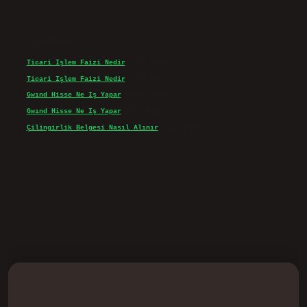
Son yorumlar
Ticari Işlem Faizi Nedir
için
admin
Ticari Işlem Faizi Nedir
için
Efe
Gwınd Hisse Ne Iş Yapar
için
admin
Gwınd Hisse Ne Iş Yapar
için
Bulut
Çilingirlik Belgesi Nasıl Alınır
için
admin
d.casino