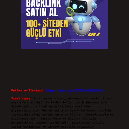
Reklam ve İletişim:
Skype: live:.cid.575569c608265c69
Yasal Uyarı:
Bu internet sitesi, herhangi bir marka, kurum
veya şahıs şirketi ile hiçbir bağlantısı bulunmamaktadır.
Sitede yalnızca kendi hazırladığımız makaleler
paylaşılmaktadır. Burada yer alan içerikler haber niteliği
taşımamakta olup, gerçek kurum ve kişiler hakkında paylaşım
yapılmamaktadır. Gerçek kurum ve kişiler ile isim
benzerlikleri tamamen tesadüfidir. Sitemizdeki bilgiler
taslak halindedir ve tavsiye niteliği taşımazlar.