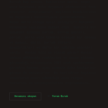
Birçok kuş sahibi, kuşlarının mutlu, üzgün
veya heyecanlı gibi duygusal ifadelerini fark
etmiştir. Araştırmalar, kuşların kendilerinin
bu duyguları hissettiğini göstermektedir.
Kuşun mutlu olduğu nasıl anlaşılır? Muhabbet
kuşunuzun sağlığına dikkat edin. Sağlıklı bir
muhabbet kuşunun parlak, berrak gözleri,
parlak, pullu veya kabuklu olmayan bir damağı
ve gagası, güçlü, parlak tüyleri,
gevezelikleri ve mutlu bir şekilde uçuşları
vardır. Kuşlar bizi ne olarak görür? Kuşlar
sadece gökkuşağı renklerini ve insan gözünün
göremediği ultraviyole (UV) renk spektrumunu
görmekle kalmaz, aynı zamanda daha keskin bir
görüşe de sahiptirler. Bu özellikler kuşların
insanların ayırt edemediği aynı rengin
tonlarını ve varyasyonlarını algılamasını…
Kuşlar
Devamını okuyun
Yorum Bırak
Bizi
Nasıl
Duyuyor