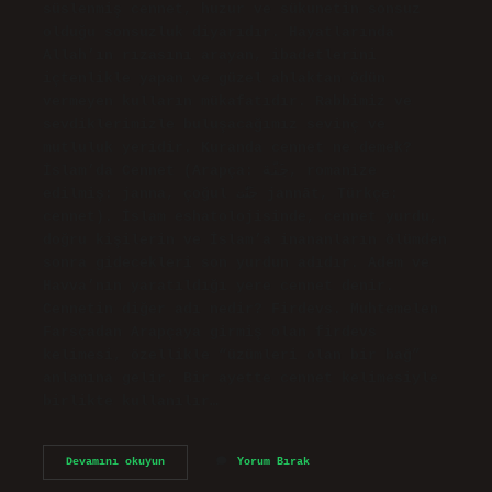
süslenmiş cennet, huzur ve sükunetin sonsuz
olduğu sonsuzluk diyarıdır. Hayatlarında
Allah’ın rızasını arayan, ibadetlerini
içtenlikle yapan ve güzel ahlaktan ödün
vermeyen kulların mükafatıdır. Rabbimiz ve
sevdiklerimizle buluşacağımız sevinç ve
mutluluk yeridir. Kuranda cennet ne demek?
İslam’da Cennet (Arapça: جَنّة‎, romanize
edilmiş: janna, çoğul جَنّٰت jannāt, Türkçe:
cennet). İslam eshatolojisinde, cennet yurdu,
doğru kişilerin ve İslam’a inananların ölümden
sonra gidecekleri son yurdun adıdır. Adem ve
Havva’nın yaratıldığı yere cennet denir.
Cennetin diğer adı nedir? Firdevs. Muhtemelen
Farsçadan Arapçaya girmiş olan firdevs
kelimesi, özellikle “üzümleri olan bir bağ”
anlamına gelir. Bir ayette cennet kelimesiyle
birlikte kullanılır…
Cennetin
Devamını okuyun
Yorum Bırak
Anlamı
Nedir