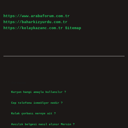
https://www.arabaforum.com.tr
https://baharkizyurdu.com.tr
https://kolaykazanc.com.tr
Sitemap
Sidebar
Son Yazılar
Kurşun hangi amaçla kullanılır ?
Ağustos 7, 2026
Cep telefonu ivmeölçer nedir ?
Ağustos 6, 2026
Kulak çorbası nereye ait ?
Ağustos 6, 2026
Avcılık belgesi nasıl alınır Mersin ?