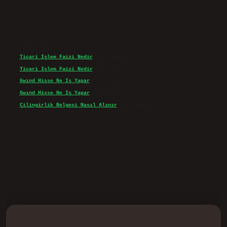
Son yorumlar
Ticari Işlem Faizi Nedir
için
admin
Ticari Işlem Faizi Nedir
için
Efe
Gwınd Hisse Ne Iş Yapar
için
admin
Gwınd Hisse Ne Iş Yapar
için
Bulut
Çilingirlik Belgesi Nasıl Alınır
için
admin
d.casino