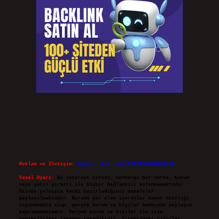
Reklam ve İletişim:
Skype: live:.cid.575569c608265c69
Yasal Uyarı:
Bu internet sitesi, herhangi bir marka, kurum
veya şahıs şirketi ile hiçbir bağlantısı bulunmamaktadır.
Sitede yalnızca kendi hazırladığımız makaleler
paylaşılmaktadır. Burada yer alan içerikler haber niteliği
taşımamakta olup, gerçek kurum ve kişiler hakkında paylaşım
yapılmamaktadır. Gerçek kurum ve kişiler ile isim
benzerlikleri tamamen tesadüfidir. Sitemizdeki bilgiler