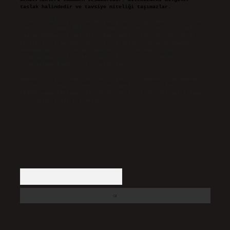
taslak halindedir ve tavsiye niteliği taşımazlar.
Sitemiz, 5651 Sayılı Kanun gereğince Bilgi Teknolojileri ve
İletişim Kurumu (BTK) tarafından onaylanmış bir Yer Sağlayıcı
olarak hizmet vermektedir. Bu nedenle, sitedeki içerikleri
proaktif olarak denetleme veya araştırma yükümlülüğümüz
bulunmamaktadır. Ancak, üyelerimiz yazdıkları içeriklerin
sorumluluğunu taşımakta olup, siteye üye olarak bu
sorumluluğu kabul etmiş sayılırlar.
Hukuka ve yasal düzenlemelere aykırı olduğunu düşündüğünüz
içerikleri,
backlinkpanelicomtr@gmail.com
adresine
bildirmeniz halinde, ilgili içerikler yasal süre içerisinde
sitemizden kaldırılacaktır.
Arama