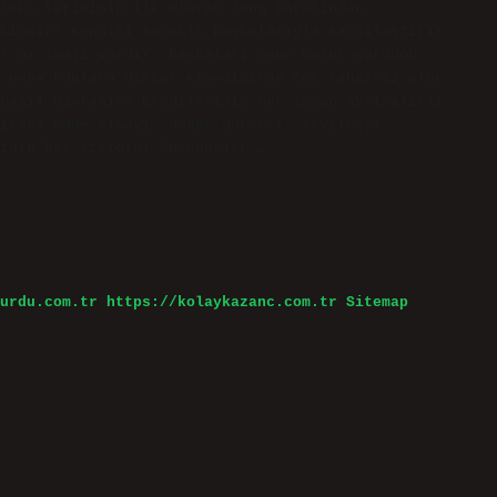
leks teriminin ilk olarak Jung tarafından
kimdir? Kendini sürekli başkalarıyla karşılaştırır.
r öz imajı vardır. Başkaları onun üstün gördüğü
 veya bunlara dikkat etmediğinde çok rahatsız olur
nasıl davranır? Kendilerinin her zaman ayrıcalıklı
ırada önde olmayı, değer görmeyi, sevilmeyi,
inin hak ettiğini düşünürler.…
urdu.com.tr
https://kolaykazanc.com.tr
Sitemap