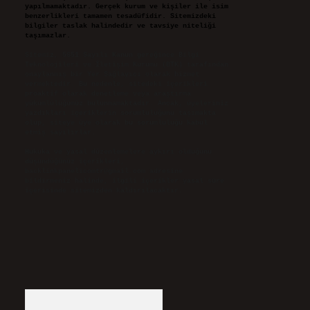
yapılmamaktadır. Gerçek kurum ve kişiler ile isim
benzerlikleri tamamen tesadüfidir. Sitemizdeki
bilgiler taslak halindedir ve tavsiye niteliği
taşımazlar.
Sitemiz, 5651 Sayılı Kanun gereğince Bilgi
Teknolojileri ve İletişim Kurumu (BTK) tarafından
onaylanmış bir Yer Sağlayıcı olarak hizmet
vermektedir. Bu nedenle, sitedeki içerikleri
proaktif olarak denetleme veya araştırma
yükümlülüğümüz bulunmamaktadır. Ancak, üyelerimiz
yazdıkları içeriklerin sorumluluğunu taşımakta
olup, siteye üye olarak bu sorumluluğu kabul
etmiş sayılırlar.
Hukuka ve yasal düzenlemelere aykırı olduğunu
düşündüğünüz içerikleri,
backlinkpanelicomtr@gmail.com
adresine
bildirmeniz halinde, ilgili içerikler yasal süre
içerisinde sitemizden kaldırılacaktır.
Arama