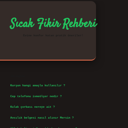
Sıcak Fikir Rehberi
Evine konfor katan pratik öneriler!
Sidebar
vd.casino
Son Yazılar
Kurşun hangi amaçla kullanılır ?
Ağustos 7, 2026
Cep telefonu ivmeölçer nedir ?
Ağustos 6, 2026
Kulak çorbası nereye ait ?
Ağustos 6, 2026
Avcılık belgesi nasıl alınır Mersin ?
Ağustos 5, 2026