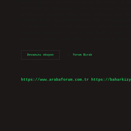
neden olabilen karmaşıklıkların bütünüdür. Komp
kullanıldığı düşünülmektedir. Kompleksli insan 
Kendisinin başkalarından üstün olduğuna dair bi
yeteneklerini ve niteliklerini fark etmediğinde
ve öfkelenir. Üstünlük kompleksi olan insanlar 
olduğunu düşünürler; rollerinde terfi almayı, s
başarılı olmayı, ilgi görmeyi yalnızca kendiler
Kompleksli
Devamını okuyun
Yorum Bırak
Bir
Insan
Ne
Demek
https://www.arabaforum.com.tr
https://baharkizy