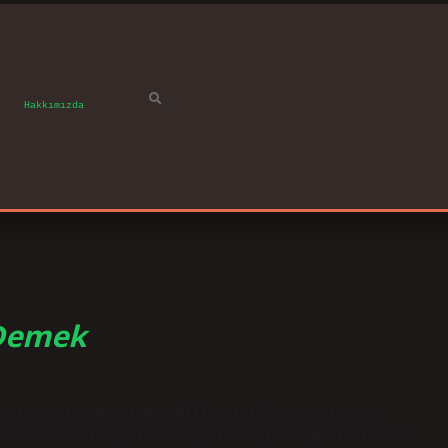
Hakkımızda
 Demek
amına gelen kompleks, bilinçaltında var olan ve
len ve baskılayabilen ve psikolojik dengesizliklere