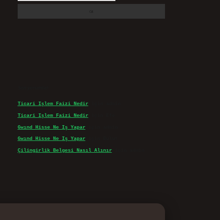
Son yorumlar
Ticari Işlem Faizi Nedir
için
admin
Ticari Işlem Faizi Nedir
için
Efe
Gwınd Hisse Ne Iş Yapar
için
admin
Gwınd Hisse Ne Iş Yapar
için
Bulut
Çilingirlik Belgesi Nasıl Alınır
için
admin