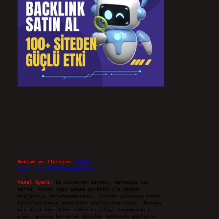
Reklam ve İletişim:
Skype:
live:.cid.575569c608265c69
Yasal Uyarı:
Bu internet sitesi, herhangi bir
marka, kurum veya şahıs şirketi ile hiçbir
bağlantısı bulunmamaktadır. Sitede yalnızca kendi
hazırladığımız makaleler paylaşılmaktadır. Burada
yer alan içerikler haber niteliği taşımamakta
olup, gerçek kurum ve kişiler hakkında paylaşım