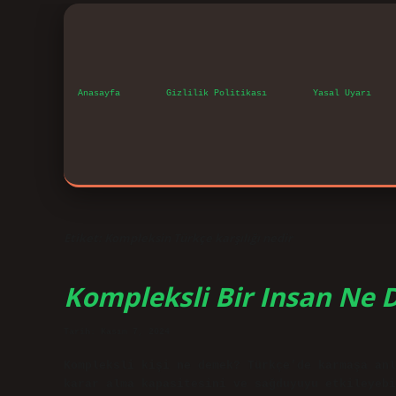
Anasayfa
Gizlilik Politikası
Yasal Uyarı
Etiket:
Kompleksin Türkçe karşılığı nedir
Kompleksli Bir Insan Ne
Tarih: Kasım 7, 2024
Kompleksli kişi ne demek? Türkçe’de karmaşa anl
karar alma kapasitesini ve sağduyuyu etkileyebi