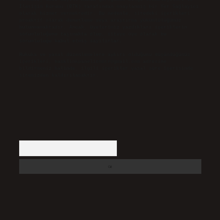
İletişim Kurumu (BTK) tarafından onaylanmış bir Yer Sağlayıcı
olarak hizmet vermektedir. Bu nedenle, sitedeki içerikleri
proaktif olarak denetleme veya araştırma yükümlülüğümüz
bulunmamaktadır. Ancak, üyelerimiz yazdıkları içeriklerin
sorumluluğunu taşımakta olup, siteye üye olarak bu
sorumluluğu kabul etmiş sayılırlar.
Hukuka ve yasal düzenlemelere aykırı olduğunu düşündüğünüz
içerikleri,
backlinkpanelicomtr@gmail.com
adresine
bildirmeniz halinde, ilgili içerikler yasal süre içerisinde
sitemizden kaldırılacaktır.
Arama