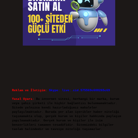
Reklam ve İletişim:
Skype: live:.cid.575569c608265c69
Yasal Uyarı:
Bu internet sitesi, herhangi bir marka, kurum
veya şahıs şirketi ile hiçbir bağlantısı bulunmamaktadır.
Sitede yalnızca kendi hazırladığımız makaleler
paylaşılmaktadır. Burada yer alan içerikler haber niteliği
taşımamakta olup, gerçek kurum ve kişiler hakkında paylaşım
yapılmamaktadır. Gerçek kurum ve kişiler ile isim
benzerlikleri tamamen tesadüfidir. Sitemizdeki bilgiler
taslak halindedir ve tavsiye niteliği taşımazlar.
Sitemiz, 5651 Sayılı Kanun gereğince Bilgi Teknolojileri ve