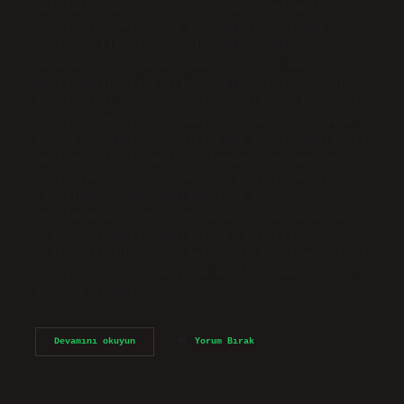
şakalarHangi masa örtüsü masada kullanılmaz? –
Bitki örtüsüÜzüm ona baktığınızda siyaha
dönerse, ilk üzüm nasıl siyaha döner? – Ön
kamerayı kullanarak ishal olan bir böceği
nasıl hatırlayabilirim? – Bir cırcır böceği.
Tuvaletteki 10’a ne denir? – Sif’on. Küçük bir
su birikintisine ne denir? – Sosis. Sandalye
boş mu? – Hayır, arçelik.Daha fazla makale…•13
Haziran 2023 Bacakları olmayan inek nerededir?
Ornitorenk, ornitorenk veya gagalı memeli
(Ornithorhynchus anatinus) 39-60 cm
uzunluğunda, doğu Avustralya ve Tazmanya’ya
özgü yarı deniz memelisidir. Kaliteli espri
nedir? İyi bir mizah anlayışı, ironi ve zekayı
sıklıkla gri gerçeklikle birleştirmeyi bilen
iyi bir zekanın…
Espriler
Devamını okuyun
Yorum Bırak
Nelerdir