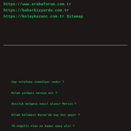
https://www.arabaforum.com.tr
https://baharkizyurdu.com.tr
https://kolaykazanc.com.tr
Sitemap
Sidebar
Son Yazılar
Cep telefonu ivmeölçer nedir ?
Ağustos 6, 2026
Kulak çorbası nereye ait ?
Ağustos 6, 2026
Avcılık belgesi nasıl alınır Mersin ?
Ağustos 5, 2026
Allah kelimesi Kuran’da kaç kez geçer ?
Ağustos 3, 2026
70 engelli olan ne kadar maaş alır ?
Ağustos 3, 2026