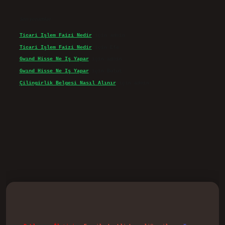
Son yorumlar
Ticari Işlem Faizi Nedir
için
admin
Ticari Işlem Faizi Nedir
için
Efe
Gwınd Hisse Ne Iş Yapar
için
admin
Gwınd Hisse Ne Iş Yapar
için
Bulut
Çilingirlik Belgesi Nasıl Alınır
için
admin
.casino