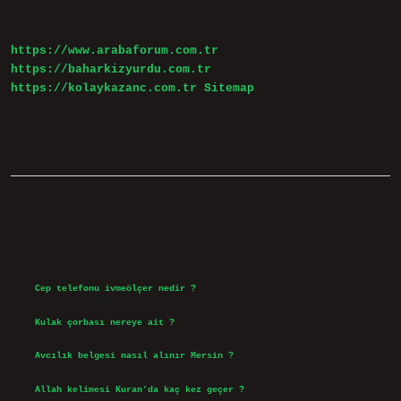
Nelerdir
https://www.arabaforum.com.tr
https://baharkizyurdu.com.tr
https://kolaykazanc.com.tr
Sitemap
Sidebar
Son Yazılar
Cep telefonu ivmeölçer nedir ?
Ağustos 6, 2026
Kulak çorbası nereye ait ?
Ağustos 6, 2026
Avcılık belgesi nasıl alınır Mersin ?
Ağustos 5, 2026
Allah kelimesi Kuran’da kaç kez geçer ?