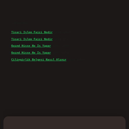
Son yorumlar
Ticari Işlem Faizi Nedir
için
admin
Ticari Işlem Faizi Nedir
için
Efe
Gwınd Hisse Ne Iş Yapar
için
admin
Gwınd Hisse Ne Iş Yapar
için
Bulut
Çilingirlik Belgesi Nasıl Alınır
için
admin
vd.casino