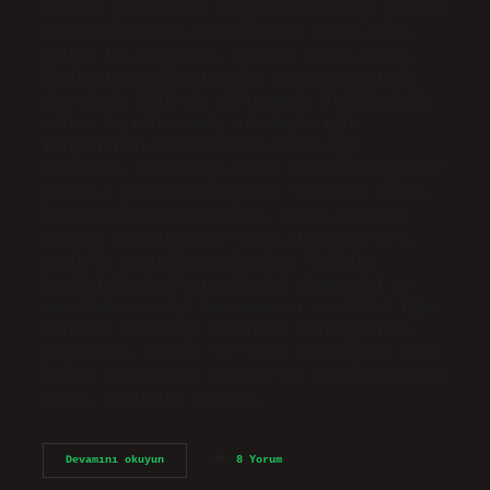
babanın çocuklarına karşı haklarını şu şekilde
sıralayabiliriz: Anne-babasına itaat etmek,
onlara iyi davranmak, saygılı olmak, maddi
ihtiyaçlarını karşılamak, rızalarını almak,
dua etmek, kötü söz söylememek, öldüklerinde
onları hayırla anmak, arkadaşlarıyla
ilişkilerini sürdürmek ve onlara iyi
davranmak. Ana babaya itaat farz mı? Peygamber
(s.a.v.) şöyle buyurmuştur: “Allah’ın rızası
anne-babanın rızasındadır, gazabı da anne-
babanın gazabındadır.” Yüce Allah Kur’an-ı
Kerim’de şöyle buyurmaktadır: “Rabbin,
kendisinden başkasına ibadet etmemenizi ve
anne-babanıza iyi davranmanızı emretti.” Eğer
onlardan biri veya her ikisi senin yanında
yaşlanırsa, onlara “öf” bile deme! Çocuk anne
babaya para vermek zorunda mı? Hukukumuza göre
çocuk, kendisini doğuran…
Ana
Devamını okuyun
8 Yorum
Baba
Hakkı