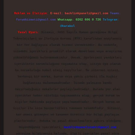
Reklam ve İletişim:
E-mail:
backlinkpaneli@gmail.com
Teams:
forumhizmeti@gmail.com
Whatsapp: 0262 606 0 726
Telegram:
@karabul
Yasal Uyarı:
Sitemiz, 5651 Sayılı Kanun gereğince Bilgi
Teknolojileri ve İletişim Kurumu (BTK) tarafından onaylanmış
bir Yer Sağlayıcı olarak hizmet vermektedir. Bu nedenle,
sitedeki içerikleri proaktif olarak denetleme veya araştırma
yükümlülüğümüz bulunmamaktadır. Ancak, üyelerimiz yazdıkları
içeriklerin sorumluluğunu taşımakta olup, siteye üye olarak
bu sorumluluğu kabul etmiş sayılırlar. Bu internet sitesi,
herhangi bir marka, kurum veya şahıs şirketi ile hiçbir
bağlantısı bulunmamaktadır. Sitede yalnızca kendi
hazırladığımız makaleler paylaşılmaktadır. Burada yer alan
içerikler haber niteliği taşımamakta olup, gerçek kurum ve
kişiler hakkında paylaşım yapılmamaktadır. Gerçek kurum ve
kişiler ile isim benzerlikleri tamamen tesadüfidir. Sitemiz,
kar amacı gütmeyen ve tamamen ücretsiz bir bilgi paylaşım
platformudur. Hukuka ve yasal düzenlemelere aykırı olduğunu
düşündüğünüz içerikleri,
backlinkpanelicomtr@gmail.com
adresine bildirmeniz halinde, ilgili içerikler yasal süre