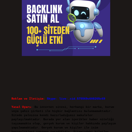
Reklam ve İletişim:
Skype: live:.cid.575569c608265c69
Yasal Uyarı:
Bu internet sitesi, herhangi bir marka, kurum
veya şahıs şirketi ile hiçbir bağlantısı bulunmamaktadır.
Sitede yalnızca kendi hazırladığımız makaleler
paylaşılmaktadır. Burada yer alan içerikler haber niteliği
taşımamakta olup, gerçek kurum ve kişiler hakkında paylaşım
yapılmamaktadır. Gerçek kurum ve kişiler ile isim
benzerlikleri tamamen tesadüfidir. Sitemizdeki bilgiler