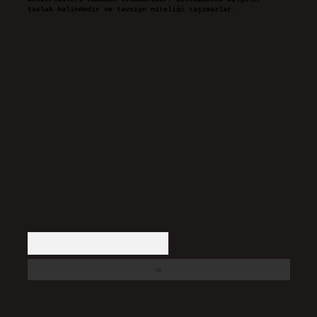
taslak halindedir ve tavsiye niteliği taşımazlar.
Sitemiz, 5651 Sayılı Kanun gereğince Bilgi Teknolojileri ve
İletişim Kurumu (BTK) tarafından onaylanmış bir Yer Sağlayıcı
olarak hizmet vermektedir. Bu nedenle, sitedeki içerikleri
proaktif olarak denetleme veya araştırma yükümlülüğümüz
bulunmamaktadır. Ancak, üyelerimiz yazdıkları içeriklerin
sorumluluğunu taşımakta olup, siteye üye olarak bu
sorumluluğu kabul etmiş sayılırlar.
Hukuka ve yasal düzenlemelere aykırı olduğunu düşündüğünüz
içerikleri,
backlinkpanelicomtr@gmail.com
adresine
bildirmeniz halinde, ilgili içerikler yasal süre içerisinde
sitemizden kaldırılacaktır.
Arama