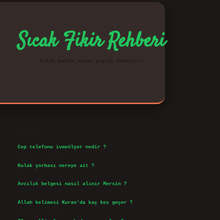
Sıcak Fikir Rehberi
Evine konfor katan pratik öneriler!
Sidebar
vd.casino
Son Yazılar
Cep telefonu ivmeölçer nedir ?
Ağustos 6, 2026
Kulak çorbası nereye ait ?
Ağustos 6, 2026
Avcılık belgesi nasıl alınır Mersin ?
Ağustos 5, 2026
Allah kelimesi Kuran’da kaç kez geçer ?
Ağustos 3, 2026