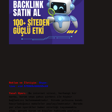
Reklam ve İletişim:
Skype:
live:.cid.575569c608265c69
Yasal Uyarı:
Bu internet sitesi, herhangi bir
marka, kurum veya şahıs şirketi ile hiçbir
bağlantısı bulunmamaktadır. Sitede yalnızca kendi
hazırladığımız makaleler paylaşılmaktadır. Burada
yer alan içerikler haber niteliği taşımamakta
olup, gerçek kurum ve kişiler hakkında paylaşım