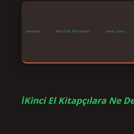
Anasayfa
Gizlilik Politikası
Yasal Uyarı
Etiket:
Kitap satılan yere ne ad verilir
İKinci El Kitapçılara Ne D
Tarih: Eylül 7, 2024
2 el Kitapcılara ne denir? Kullanılmış kitap sa
tükenmiş veya kullanılmış dergi ve kitapların a