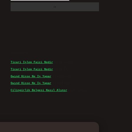
Son yorumlar
Ticari Işlem Faizi Nedir
için
admin
Ticari Işlem Faizi Nedir
için
Efe
Gwınd Hisse Ne Iş Yapar
için
admin
Gwınd Hisse Ne Iş Yapar
için
Bulut
Çilingirlik Belgesi Nasıl Alınır
için
admin