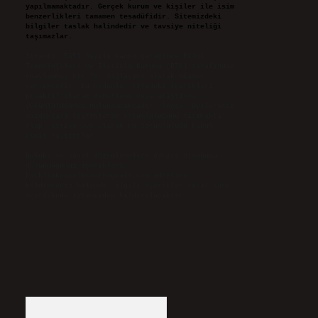
yapılmamaktadır. Gerçek kurum ve kişiler ile isim
benzerlikleri tamamen tesadüfidir. Sitemizdeki
bilgiler taslak halindedir ve tavsiye niteliği
taşımazlar.
Sitemiz, 5651 Sayılı Kanun gereğince Bilgi
Teknolojileri ve İletişim Kurumu (BTK) tarafından
onaylanmış bir Yer Sağlayıcı olarak hizmet
vermektedir. Bu nedenle, sitedeki içerikleri
proaktif olarak denetleme veya araştırma
yükümlülüğümüz bulunmamaktadır. Ancak, üyelerimiz
yazdıkları içeriklerin sorumluluğunu taşımakta
olup, siteye üye olarak bu sorumluluğu kabul
etmiş sayılırlar.
Hukuka ve yasal düzenlemelere aykırı olduğunu
düşündüğünüz içerikleri,
backlinkpanelicomtr@gmail.com
adresine
bildirmeniz halinde, ilgili içerikler yasal süre
içerisinde sitemizden kaldırılacaktır.
Arama