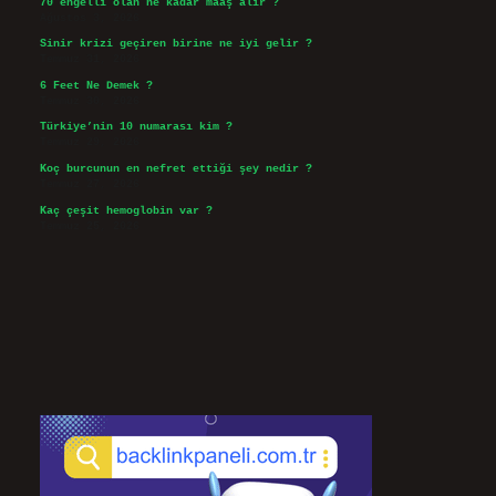
70 engelli olan ne kadar maaş alır ?
Ağustos 3, 2026
Sinir krizi geçiren birine ne iyi gelir ?
Temmuz 31, 2026
6 Feet Ne Demek ?
Temmuz 30, 2026
Türkiye’nin 10 numarası kim ?
Temmuz 29, 2026
Koç burcunun en nefret ettiği şey nedir ?
Temmuz 27, 2026
Kaç çeşit hemoglobin var ?
Temmuz 25, 2026