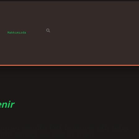
Hakkımızda
enir
tıcıları genellikle küçük işletmelerde eski, baskısı
lınıp satıldığı veya başka bir kitapla