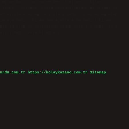
 Kitap Saticilarina ne denir? Kitapçı, kitapçı
retidir. Kitapçı, kitap yayıncılığının perakende ve
an kişilere kitap satıcıları denir. Eski kitap alan
imseye denir. Kitap toplayanlara ne denir? Kitap
hayran olan ve koleksiyon yapan kişilere genellikle
aşırı bağlı veya kitapları…
urdu.com.tr
https://kolaykazanc.com.tr
Sitemap