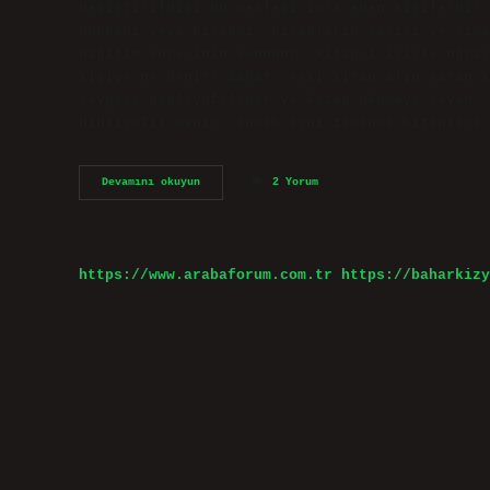
değiştirildiği bu mesleği icra eden kişilerdir.
dükkanı veya kitapçı, kitapların satışı ve tica
dağıtım sürecinin sonudur. Kitapçı işiyle uğraş
kişiye ne denir? Sahaf, eski kitap alıp satan k
sevgisi bibliyofilidir ve kitap okumayı seven, 
bibliyofil denir, ancak aynı zamanda kitaplara 
İKinci
Devamını okuyun
2 Yorum
El
Kitapçılara
Ne
Denir
https://www.arabaforum.com.tr
https://baharkizy