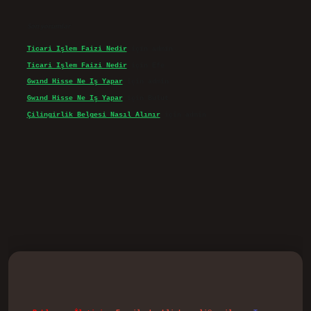
Son yorumlar
Ticari Işlem Faizi Nedir
için
admin
Ticari Işlem Faizi Nedir
için
Efe
Gwınd Hisse Ne Iş Yapar
için
admin
Gwınd Hisse Ne Iş Yapar
için
Bulut
Çilingirlik Belgesi Nasıl Alınır
için
admin
d.casino