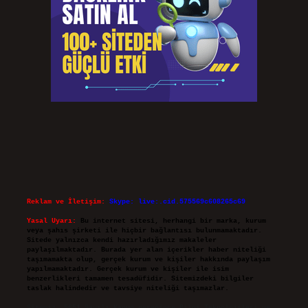
Reklam ve İletişim:
Skype: live:.cid.575569c608265c69
Yasal Uyarı:
Bu internet sitesi, herhangi bir marka, kurum
veya şahıs şirketi ile hiçbir bağlantısı bulunmamaktadır.
Sitede yalnızca kendi hazırladığımız makaleler
paylaşılmaktadır. Burada yer alan içerikler haber niteliği
taşımamakta olup, gerçek kurum ve kişiler hakkında paylaşım
yapılmamaktadır. Gerçek kurum ve kişiler ile isim
benzerlikleri tamamen tesadüfidir. Sitemizdeki bilgiler
taslak halindedir ve tavsiye niteliği taşımazlar.
Sitemiz, 5651 Sayılı Kanun gereğince Bilgi Teknolojileri ve