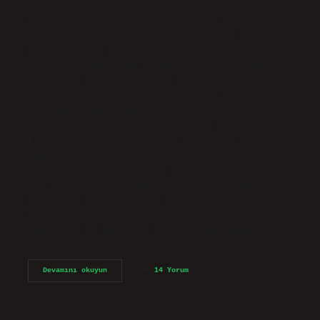
zamanlar”, dünyanın sonundan önceki dünya
hayatının son dönemini tanımlayan bir
terimdir. İslami inanca göre evrenin bir
başlangıcı ve bir sonu vardır. Peygamberimiz
ahir zaman ümmetine ne dedi? “Ahir zamanda
ümmetimin başına şiddetli bir felaket
gelecektir. Ancak Allah’ın dinini bilen,
anlayan, tasdik eden ve elleriyle, diliyle ve
kalbiyle onun uğrunda savaşanlar bundan
kurtulacaktır.” Ahir zaman hastalığı nedir?
Eğer yalan söylüyor ve sürekli iftira
atıyorsanız, eğer sizden nefret eden ve size
kin besleyen çok insan varsa ve durumunuz için
bahaneler buluyorsanız, bilin ki son zaman
hastalığına yakalanmışsınızdır. Bu yoldan
sapmalar, bu hastalık halleri son zamanlarda…
Ahir
Devamını okuyun
14 Yorum
Zaman
Ne
Oluyor