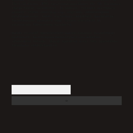
İletişim Kurumu (BTK) tarafından onaylanmış bir Yer Sağlayıcı
olarak hizmet vermektedir. Bu nedenle, sitedeki içerikleri
proaktif olarak denetleme veya araştırma yükümlülüğümüz
bulunmamaktadır. Ancak, üyelerimiz yazdıkları içeriklerin
sorumluluğunu taşımakta olup, siteye üye olarak bu
sorumluluğu kabul etmiş sayılırlar.
Hukuka ve yasal düzenlemelere aykırı olduğunu düşündüğünüz
içerikleri,
backlinkpanelicomtr@gmail.com
adresine
bildirmeniz halinde, ilgili içerikler yasal süre içerisinde
sitemizden kaldırılacaktır.
Arama