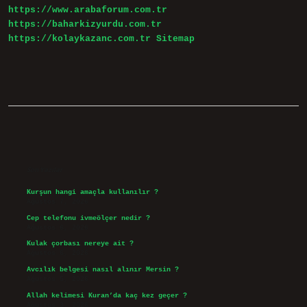
https://www.arabaforum.com.tr
https://baharkizyurdu.com.tr
https://kolaykazanc.com.tr
Sitemap
Sidebar
Son Yazılar
Kurşun hangi amaçla kullanılır ?
Ağustos 7, 2026
Cep telefonu ivmeölçer nedir ?
Ağustos 6, 2026
Kulak çorbası nereye ait ?
Ağustos 6, 2026
Avcılık belgesi nasıl alınır Mersin ?
Ağustos 5, 2026
Allah kelimesi Kuran’da kaç kez geçer ?
Ağustos 3, 2026