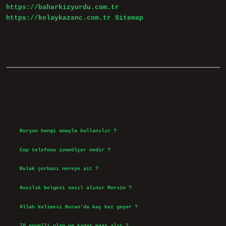
https://baharkizyurdu.com.tr
https://kolaykazanc.com.tr
Sitemap
Sidebar
Son Yazılar
Kurşun hangi amaçla kullanılır ?
Ağustos 7, 2026
Cep telefonu ivmeölçer nedir ?
Ağustos 6, 2026
Kulak çorbası nereye ait ?
Ağustos 6, 2026
Avcılık belgesi nasıl alınır Mersin ?
Ağustos 5, 2026
Allah kelimesi Kuran’da kaç kez geçer ?
Ağustos 3, 2026
70 engelli olan ne kadar maaş alır ?