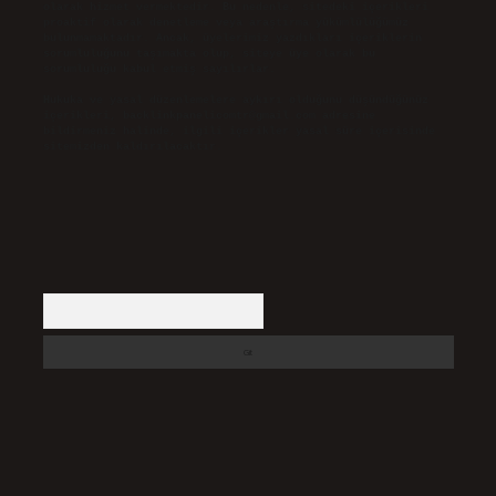
olarak hizmet vermektedir. Bu nedenle, sitedeki içerikleri
proaktif olarak denetleme veya araştırma yükümlülüğümüz
bulunmamaktadır. Ancak, üyelerimiz yazdıkları içeriklerin
sorumluluğunu taşımakta olup, siteye üye olarak bu
sorumluluğu kabul etmiş sayılırlar.
Hukuka ve yasal düzenlemelere aykırı olduğunu düşündüğünüz
içerikleri,
backlinkpanelicomtr@gmail.com
adresine
bildirmeniz halinde, ilgili içerikler yasal süre içerisinde
sitemizden kaldırılacaktır.
Arama