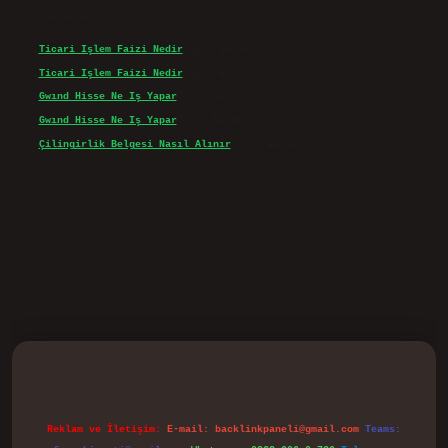
Son yorumlar
Ticari Işlem Faizi Nedir
için
admin
Ticari Işlem Faizi Nedir
için
Efe
Gwınd Hisse Ne Iş Yapar
için
admin
Gwınd Hisse Ne Iş Yapar
için
Bulut
Çilingirlik Belgesi Nasıl Alınır
için
admin
vd.casino
Reklam ve İletişim:
E-mail:
backlinkpaneli@gmail.com
Teams: