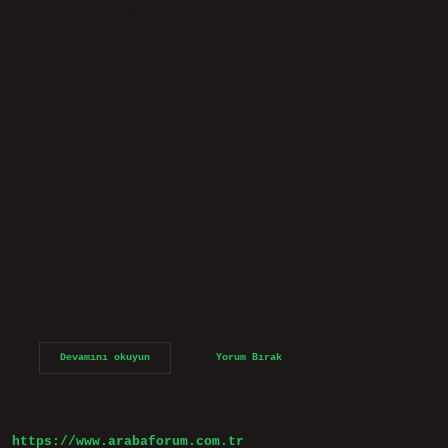
uzunluğu birbirine eşittir. Bir karenin
alanını bulmak için kenarlarından birini
karelemek yeterlidir. Karenin bir kenarına a
denirse karenin alan hesabı a^2 olur. Karenin
alanı kaç santimetredir? Buna göre bir kenarı
0,25 cm olan bir karenin alanı kaç santimetre
karedir? (Bir karenin alanı bir kenar
uzunluğunun kendisiyle çarpımına eşittir.)
0,25, 1’in 4’e bölünmesine eşittir, yani
ÇEYREĞİ TEMSİL EDER. 1’in sonucunu kesirleri
çarpma konusunu kullanarak 4’e bölersek 0,0625
çıkar. Kare nasıl hesaplanır? Metrekare, alan
ölçü birimidir. Dört kenarı 1 metre olan kare,
1 metrekaredir. M2 = Genişlik (metre) ile
uzunluk (metre) çarpılarak elde edilen…
Bir
Devamını okuyun
Yorum Bırak
Karenin
Alanı
Kaç
https://www.arabaforum.com.tr