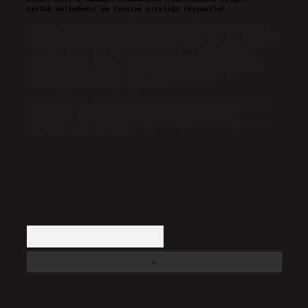
taslak halindedir ve tavsiye niteliği taşımazlar.
Sitemiz, 5651 Sayılı Kanun gereğince Bilgi Teknolojileri ve
İletişim Kurumu (BTK) tarafından onaylanmış bir Yer Sağlayıcı
olarak hizmet vermektedir. Bu nedenle, sitedeki içerikleri
proaktif olarak denetleme veya araştırma yükümlülüğümüz
bulunmamaktadır. Ancak, üyelerimiz yazdıkları içeriklerin
sorumluluğunu taşımakta olup, siteye üye olarak bu
sorumluluğu kabul etmiş sayılırlar.
Hukuka ve yasal düzenlemelere aykırı olduğunu düşündüğünüz
içerikleri,
backlinkpanelicomtr@gmail.com
adresine
bildirmeniz halinde, ilgili içerikler yasal süre içerisinde
sitemizden kaldırılacaktır.
Arama