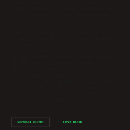
sistemi veya antijen vücuda girdiğinde
bağışıklık sisteminin antikor üretmesine neden
olan yabancı moleküllerdir. Kandaki antijen
nedir? Bağışıklık sisteminin bir parçası olan
ve yabancı maddelerle savaşan Y şeklindeki
proteinlere antikor veya tıbbi adıyla
“immünoglobulin” denir. Antijen olarak bilinen
bu yabancı maddeler herhangi bir bakteri,
virüs veya kimyasal olabilir. Antijen nerede
bulunur? Antijenler kırmızı kan hücrelerinde
bulunur. Kanda antikorların varlığı
aglütinasyonla tespit edilir. Antikorlar
serumda bulunur. G İnsan kırmızı kan
hücrelerinin yüzeyinde 300’den fazla antijen
tanımlanmıştır. Antijen testi ne demek?
Antijen testleri, belirli bir viral antijenin
varlığını tespit etmek için kullanılır. Bu
antijeni tespit etmek, kişinin hangi…
Antijen
Devamını okuyun
Yorum Bırak
Ne
Demek