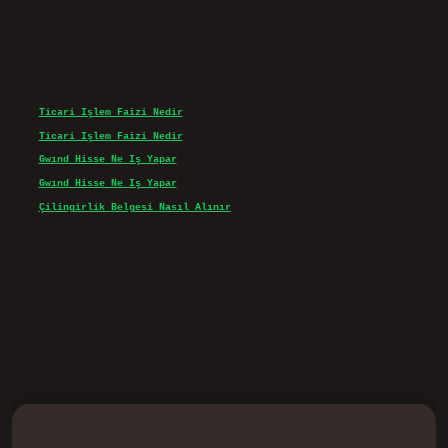
Son yorumlar
Ticari Işlem Faizi Nedir
için
admin
Ticari Işlem Faizi Nedir
için
Efe
Gwınd Hisse Ne Iş Yapar
için
admin
Gwınd Hisse Ne Iş Yapar
için
Bulut
Çilingirlik Belgesi Nasıl Alınır
için
admin
sino