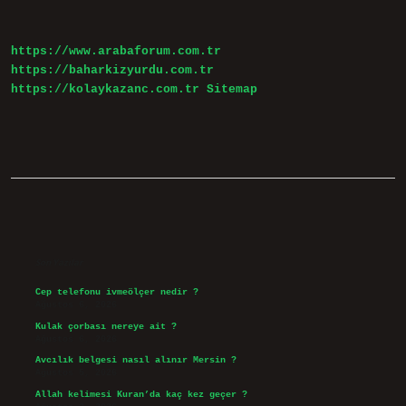
Tdk
https://www.arabaforum.com.tr
https://baharkizyurdu.com.tr
https://kolaykazanc.com.tr
Sitemap
Sidebar
Son Yazılar
Cep telefonu ivmeölçer nedir ?
Ağustos 6, 2026
Kulak çorbası nereye ait ?
Ağustos 6, 2026
Avcılık belgesi nasıl alınır Mersin ?
Ağustos 5, 2026
Allah kelimesi Kuran’da kaç kez geçer ?