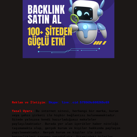
Reklam ve İletişim:
Skype: live:.cid.575569c608265c69
Yasal Uyarı:
Bu internet sitesi, herhangi bir marka, kurum
veya şahıs şirketi ile hiçbir bağlantısı bulunmamaktadır.
Sitede yalnızca kendi hazırladığımız makaleler
paylaşılmaktadır. Burada yer alan içerikler haber niteliği
taşımamakta olup, gerçek kurum ve kişiler hakkında paylaşım
yapılmamaktadır. Gerçek kurum ve kişiler ile isim
benzerlikleri tamamen tesadüfidir. Sitemizdeki bilgiler