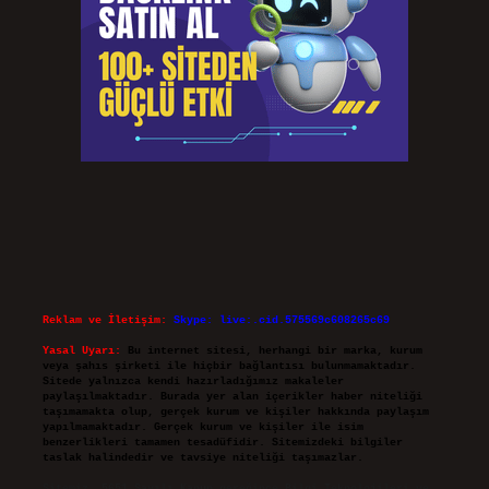
Reklam ve İletişim:
Skype: live:.cid.575569c608265c69
Yasal Uyarı:
Bu internet sitesi, herhangi bir marka, kurum
veya şahıs şirketi ile hiçbir bağlantısı bulunmamaktadır.
Sitede yalnızca kendi hazırladığımız makaleler
paylaşılmaktadır. Burada yer alan içerikler haber niteliği
taşımamakta olup, gerçek kurum ve kişiler hakkında paylaşım
yapılmamaktadır. Gerçek kurum ve kişiler ile isim
benzerlikleri tamamen tesadüfidir. Sitemizdeki bilgiler
taslak halindedir ve tavsiye niteliği taşımazlar.
Sitemiz, 5651 Sayılı Kanun gereğince Bilgi Teknolojileri ve