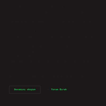
dikkat çekmek için kullanılır, ancak aynı
zamanda resmi olmayan bir şekilde selamlama
olarak da kullanılabilir. 30.10.2023 “Hey”
genellikle dikkat çekmek için kullanılır,
ancak aynı zamanda resmi olmayan bir şekilde
selamlama olarak da kullanılabilir. Hey hangi
dilde ne demek? İngilizce-Türkçe çevirisi aa!
(cesaretlendirme, sevinç, şaşkınlık, soru vb.
anlamlarında kullanılan ünlem). Hey!
İngilizcede Hey Hey ne demek? Hey hey
teriminin İngilizce-Türkçe sözlükteki anlamı
{ü} Hadi! Hey ingilizcede nasıl yazılır? oi
[uk] ünlem Oi! Hey! Hey! Hey diye kime denir?
“Hey” kelimesi bir ünlem işaretidir. Günlük
hayatta genellikle güvenli olmayan durumlarda
bir kişiyi çağırmak veya azarlamak için…
Hey
Devamını okuyun
Yorum Bırak
Yabancı
Dilde
Ne
Demek