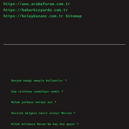
https://www.arabaforum.com.tr
https://baharkizyurdu.com.tr
https://kolaykazanc.com.tr
Sitemap
Sidebar
Son Yazılar
Kurşun hangi amaçla kullanılır ?
Ağustos 7, 2026
Cep telefonu ivmeölçer nedir ?
Ağustos 6, 2026
Kulak çorbası nereye ait ?
Ağustos 6, 2026
Avcılık belgesi nasıl alınır Mersin ?
Ağustos 5, 2026
Allah kelimesi Kuran’da kaç kez geçer ?
Ağustos 3, 2026