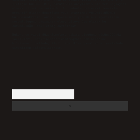
İletişim Kurumu (BTK) tarafından onaylanmış bir Yer Sağlayıcı
olarak hizmet vermektedir. Bu nedenle, sitedeki içerikleri
proaktif olarak denetleme veya araştırma yükümlülüğümüz
bulunmamaktadır. Ancak, üyelerimiz yazdıkları içeriklerin
sorumluluğunu taşımakta olup, siteye üye olarak bu
sorumluluğu kabul etmiş sayılırlar.
Hukuka ve yasal düzenlemelere aykırı olduğunu düşündüğünüz
içerikleri,
backlinkpanelicomtr@gmail.com
adresine
bildirmeniz halinde, ilgili içerikler yasal süre içerisinde
sitemizden kaldırılacaktır.
Arama