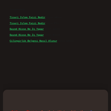
Son yorumlar
Ticari Işlem Faizi Nedir
için
admin
Ticari Işlem Faizi Nedir
için
Efe
Gwınd Hisse Ne Iş Yapar
için
admin
Gwınd Hisse Ne Iş Yapar
için
Bulut
Çilingirlik Belgesi Nasıl Alınır
için
admin
d.casino