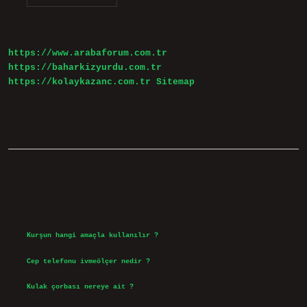
Hangi
Diziler
Çekiliyor
https://www.arabaforum.com.tr
https://baharkizyurdu.com.tr
https://kolaykazanc.com.tr
Sitemap
Sidebar
Son Yazılar
Kurşun hangi amaçla kullanılır ?
Ağustos 7, 2026
Cep telefonu ivmeölçer nedir ?
Ağustos 6, 2026
Kulak çorbası nereye ait ?
Ağustos 6, 2026