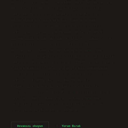
diziler çekiliyor? İstanbul Okan Üniversitesi
Hastanesi | Hastanemizde bazı bölümleri
çekilen Yargı dizisindeki organ bağışı
sahnesinden etkilenen bir hasta organ
bağışında bulundu… Kartalda hangi diziler
çekiliyor? Zero 1’in devamı niteliğindeki
Kıyma dizisi Kartal’da çekiliyor. Kadıköy’de
hangi diziler çekiliyor? Kırgın Çiçekler
dizisi seti Kadıköy’ün Koşuyolu semtinde
yapılıyor. Edip Efendi Yalısında hangi diziler
çekildi? Paramparça dizisi, 1753 yılında inşa
edilen Kandille’deki Edip Efendi konağında
çekilmiştir. Yalı Çapkını hangi üniversitede
çekildi? Kingfisher 41.Bölüm SeyFer
Üniversitesi’ndeki çekimlerden haberler –
YouTube. Adını Feriha Koydum hangi hastanede
çekildi? Saygı Hastanesi – Hastanemizde
çekimleri devam eden “Adını Feriha Koydum”
dizisinin ekibinden görüntüler.…
Tuzlada
Devamını okuyun
Yorum Bırak