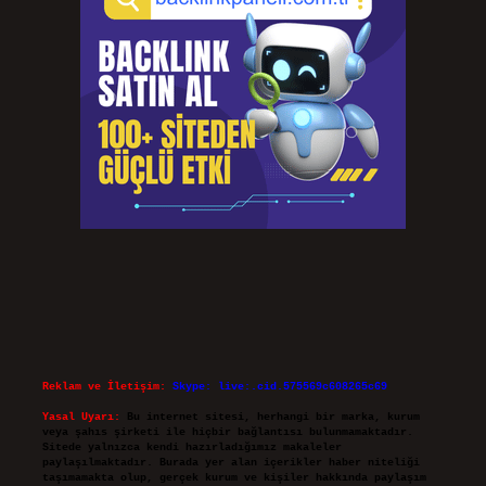
Reklam ve İletişim:
Skype: live:.cid.575569c608265c69
Yasal Uyarı:
Bu internet sitesi, herhangi bir marka, kurum
veya şahıs şirketi ile hiçbir bağlantısı bulunmamaktadır.
Sitede yalnızca kendi hazırladığımız makaleler
paylaşılmaktadır. Burada yer alan içerikler haber niteliği
taşımamakta olup, gerçek kurum ve kişiler hakkında paylaşım