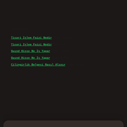
Son yorumlar
Ticari Işlem Faizi Nedir
için
admin
Ticari Işlem Faizi Nedir
için
Efe
Gwınd Hisse Ne Iş Yapar
için
admin
Gwınd Hisse Ne Iş Yapar
için
Bulut
Çilingirlik Belgesi Nasıl Alınır
için
admin
d.casino