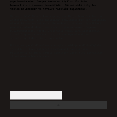
yapılmamaktadır. Gerçek kurum ve kişiler ile isim
benzerlikleri tamamen tesadüfidir. Sitemizdeki bilgiler
taslak halindedir ve tavsiye niteliği taşımazlar.
Sitemiz, 5651 Sayılı Kanun gereğince Bilgi Teknolojileri ve
İletişim Kurumu (BTK) tarafından onaylanmış bir Yer Sağlayıcı
olarak hizmet vermektedir. Bu nedenle, sitedeki içerikleri
proaktif olarak denetleme veya araştırma yükümlülüğümüz
bulunmamaktadır. Ancak, üyelerimiz yazdıkları içeriklerin
sorumluluğunu taşımakta olup, siteye üye olarak bu
sorumluluğu kabul etmiş sayılırlar.
Hukuka ve yasal düzenlemelere aykırı olduğunu düşündüğünüz
içerikleri,
backlinkpanelicomtr@gmail.com
adresine
bildirmeniz halinde, ilgili içerikler yasal süre içerisinde
sitemizden kaldırılacaktır.
Arama