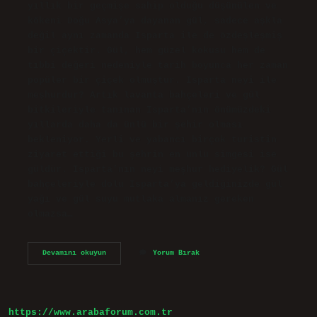
yıllık bir geçmişe sahip olduğu düşünülen ve
kökeni Doğu Asya’ya dayanan gül, sadece aşkla
değil aynı zamanda Isparta ile de özdeşleşmiş
bir çiçektir. Gül, hem güzel kokusu hem de
tıbbi değeri nedeniyle tarih boyunca her zaman
popüler bir çiçek olmuştur. Isparta neyi ile
meşhurdur? Artık lavanta bahçeleri ve gül
bitkileriyle tanınan Isparta’nın önümüzdeki
yıllarda daha da ünlü bir şehir olması
bekleniyor. Yerli ve yabancı birçok turistin
ziyaret ettiği bu şehrin en ünlü simgesi ise
güldür. Isparta’nın neyi meşhur hediyelik? Gül
bahçeleriyle dolu Isparta’ya geldiğinizde gül
yağı ve gül suyu mutlaka almanız gereken
olmazsa…
Ispartanın
Devamını okuyun
Yorum Bırak
Neyi
Meşhur
Çiçek
https://www.arabaforum.com.tr