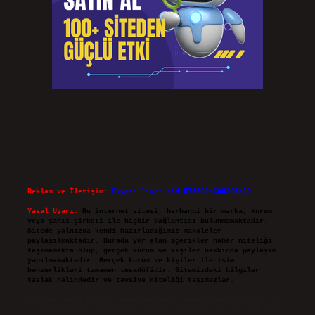
Reklam ve İletişim:
Skype: live:.cid.575569c608265c69
Yasal Uyarı:
Bu internet sitesi, herhangi bir marka, kurum
veya şahıs şirketi ile hiçbir bağlantısı bulunmamaktadır.
Sitede yalnızca kendi hazırladığımız makaleler
paylaşılmaktadır. Burada yer alan içerikler haber niteliği
taşımamakta olup, gerçek kurum ve kişiler hakkında paylaşım
yapılmamaktadır. Gerçek kurum ve kişiler ile isim
benzerlikleri tamamen tesadüfidir. Sitemizdeki bilgiler
taslak halindedir ve tavsiye niteliği taşımazlar.
Sitemiz, 5651 Sayılı Kanun gereğince Bilgi Teknolojileri ve
İletişim Kurumu (BTK) tarafından onaylanmış bir Yer Sağlayıcı