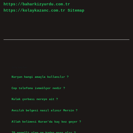
https://baharkizyurdu.com.tr
https://kolaykazanc.com.tr
Sitemap
Sidebar
Son Yazılar
Kurşun hangi amaçla kullanılır ?
Ağustos 7, 2026
Cep telefonu ivmeölçer nedir ?
Ağustos 6, 2026
Kulak çorbası nereye ait ?
Ağustos 6, 2026
Avcılık belgesi nasıl alınır Mersin ?
Ağustos 5, 2026
Allah kelimesi Kuran’da kaç kez geçer ?
Ağustos 3, 2026
70 engelli olan ne kadar maaş alır ?