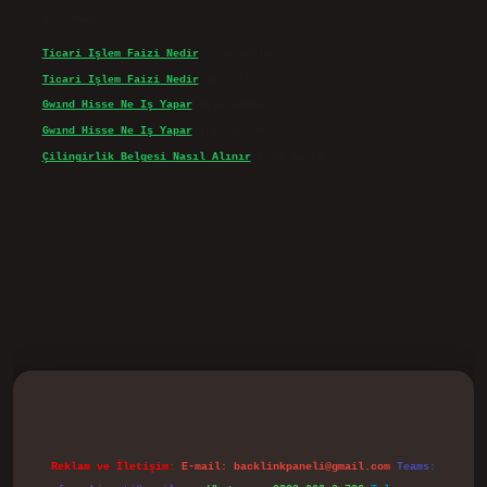
Son yorumlar
Ticari Işlem Faizi Nedir
için
admin
Ticari Işlem Faizi Nedir
için
Efe
Gwınd Hisse Ne Iş Yapar
için
admin
Gwınd Hisse Ne Iş Yapar
için
Bulut
Çilingirlik Belgesi Nasıl Alınır
için
admin
vd.casino
Reklam ve İletişim:
E-mail:
backlinkpaneli@gmail.com
Teams: