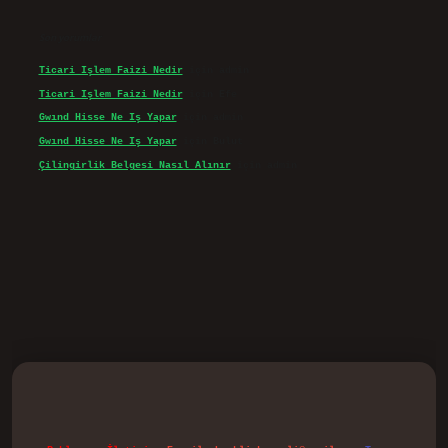
Son yorumlar
Ticari Işlem Faizi Nedir
için
admin
Ticari Işlem Faizi Nedir
için
Efe
Gwınd Hisse Ne Iş Yapar
için
admin
Gwınd Hisse Ne Iş Yapar
için
Bulut
Çilingirlik Belgesi Nasıl Alınır
için
admin