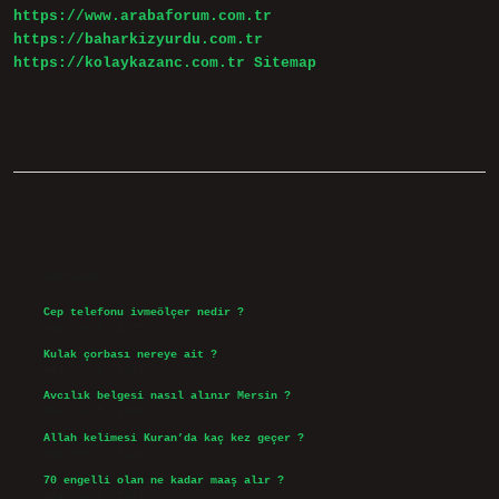
https://www.arabaforum.com.tr
https://baharkizyurdu.com.tr
https://kolaykazanc.com.tr
Sitemap
Sidebar
Son Yazılar
Cep telefonu ivmeölçer nedir ?
Ağustos 6, 2026
Kulak çorbası nereye ait ?
Ağustos 6, 2026
Avcılık belgesi nasıl alınır Mersin ?
Ağustos 5, 2026
Allah kelimesi Kuran’da kaç kez geçer ?
Ağustos 3, 2026
70 engelli olan ne kadar maaş alır ?
Ağustos 3, 2026