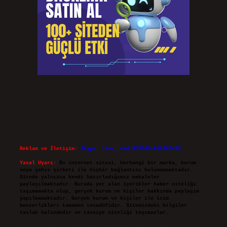
Reklam ve İletişim:
Skype: live:.cid.575569c608265c69
Yasal Uyarı:
Bu internet sitesi, herhangi bir marka, kurum
veya şahıs şirketi ile hiçbir bağlantısı bulunmamaktadır.
Sitede yalnızca kendi hazırladığımız makaleler
paylaşılmaktadır. Burada yer alan içerikler haber niteliği
taşımamakta olup, gerçek kurum ve kişiler hakkında paylaşım
yapılmamaktadır. Gerçek kurum ve kişiler ile isim
benzerlikleri tamamen tesadüfidir. Sitemizdeki bilgiler
taslak halindedir ve tavsiye niteliği taşımazlar.
Sitemiz, 5651 Sayılı Kanun gereğince Bilgi Teknolojileri ve