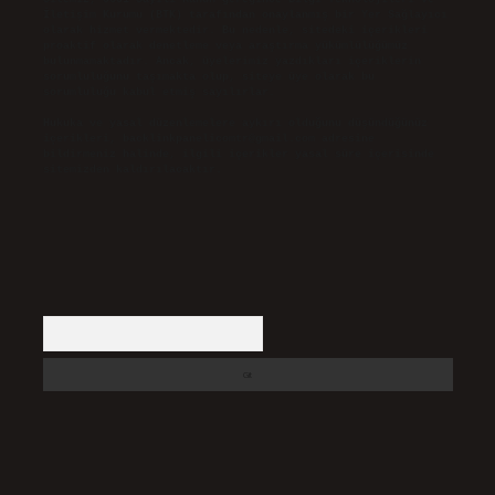
İletişim Kurumu (BTK) tarafından onaylanmış bir Yer Sağlayıcı
olarak hizmet vermektedir. Bu nedenle, sitedeki içerikleri
proaktif olarak denetleme veya araştırma yükümlülüğümüz
bulunmamaktadır. Ancak, üyelerimiz yazdıkları içeriklerin
sorumluluğunu taşımakta olup, siteye üye olarak bu
sorumluluğu kabul etmiş sayılırlar.
Hukuka ve yasal düzenlemelere aykırı olduğunu düşündüğünüz
içerikleri,
backlinkpanelicomtr@gmail.com
adresine
bildirmeniz halinde, ilgili içerikler yasal süre içerisinde
sitemizden kaldırılacaktır.
Arama