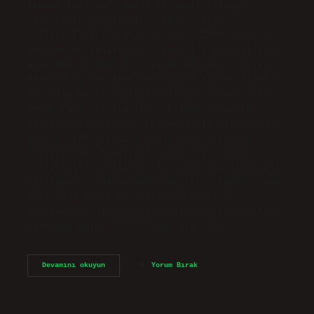
iPhone/iPad OS), Apple’ın mobil işletim
sistemidir, başlangıçta iPhone için
geliştirilmiş ancak daha sonra iPod Touch ve
iPad’de kullanılmıştır. 2007 ile 2010 yılları
arasında “iPhone OS” olarak adlandırılmıştır.
Android ve iOS farkı nedir? Birbirine oldukça
zıt olan bu iki işletim sistemi arasındaki en
büyük fark, tarzlarıdır. Esasen, Android
işletim sistemi açık kaynaklı bir platformdur.
Ayrıca, iOS yalnızca Apple ürünleri için
geliştirilen kapalı bir sistemdir. Apple
kullanıcıları dışında hiç kimse iOS sistemini
kullanamaz. iOS nereden bakılır? iPhone, iPad
veya iPod touch’ta Ayarlar > Genel >
Hakkında’ya giderek cihazınıza yüklü yazılım
sürümünü bulun. iOS iPhone mı? iOS…
Ios
Devamını okuyun
Yorum Bırak
Ne
Anlama
Gelir