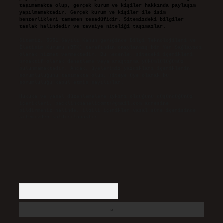
taşımamakta olup, gerçek kurum ve kişiler hakkında paylaşım
yapılmamaktadır. Gerçek kurum ve kişiler ile isim
benzerlikleri tamamen tesadüfidir. Sitemizdeki bilgiler
taslak halindedir ve tavsiye niteliği taşımazlar.
Sitemiz, 5651 Sayılı Kanun gereğince Bilgi Teknolojileri ve
İletişim Kurumu (BTK) tarafından onaylanmış bir Yer Sağlayıcı
olarak hizmet vermektedir. Bu nedenle, sitedeki içerikleri
proaktif olarak denetleme veya araştırma yükümlülüğümüz
bulunmamaktadır. Ancak, üyelerimiz yazdıkları içeriklerin
sorumluluğunu taşımakta olup, siteye üye olarak bu
sorumluluğu kabul etmiş sayılırlar.
Hukuka ve yasal düzenlemelere aykırı olduğunu düşündüğünüz
içerikleri,
backlinkpanelicomtr@gmail.com
adresine
bildirmeniz halinde, ilgili içerikler yasal süre içerisinde
sitemizden kaldırılacaktır.
Arama