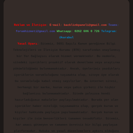
Reklam ve İletişim:
E-mail:
backlinkpaneli@gmail.com
Teams:
forumhizmeti@gmail.com
Whatsapp: 0262 606 0 726
Telegram:
@karabul
Yasal Uyarı:
Sitemiz, 5651 Sayılı Kanun gereğince Bilgi
Teknolojileri ve İletişim Kurumu (BTK) tarafından onaylanmış
bir Yer Sağlayıcı olarak hizmet vermektedir. Bu nedenle,
sitedeki içerikleri proaktif olarak denetleme veya araştırma
yükümlülüğümüz bulunmamaktadır. Ancak, üyelerimiz yazdıkları
içeriklerin sorumluluğunu taşımakta olup, siteye üye olarak
bu sorumluluğu kabul etmiş sayılırlar. Bu internet sitesi,
herhangi bir marka, kurum veya şahıs şirketi ile hiçbir
bağlantısı bulunmamaktadır. Sitede yalnızca kendi
hazırladığımız makaleler paylaşılmaktadır. Burada yer alan
içerikler haber niteliği taşımamakta olup, gerçek kurum ve
kişiler hakkında paylaşım yapılmamaktadır. Gerçek kurum ve
kişiler ile isim benzerlikleri tamamen tesadüfidir. Sitemiz,
kar amacı gütmeyen ve tamamen ücretsiz bir bilgi paylaşım
platformudur. Hukuka ve yasal düzenlemelere aykırı olduğunu