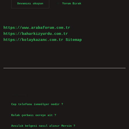
Instagram
Devamını okuyun
Yorum Bırak
Hesabına
Kimin
Baktığı
Görülür
Mü
https://www.arabaforum.com.tr
https://baharkizyurdu.com.tr
https://kolaykazanc.com.tr
Sitemap
Sidebar
Son Yazılar
Cep telefonu ivmeölçer nedir ?
Ağustos 6, 2026
Kulak çorbası nereye ait ?
Ağustos 6, 2026
Avcılık belgesi nasıl alınır Mersin ?