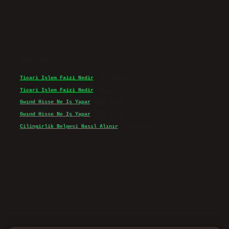
Son yorumlar
Ticari Işlem Faizi Nedir
için
admin
Ticari Işlem Faizi Nedir
için
Efe
Gwınd Hisse Ne Iş Yapar
için
admin
Gwınd Hisse Ne Iş Yapar
için
Bulut
Çilingirlik Belgesi Nasıl Alınır
için
admin
d.casino