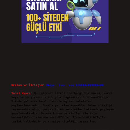
Reklam ve İletişim:
Skype: live:.cid.575569c608265c69
Yasal Uyarı:
Bu internet sitesi, herhangi bir marka, kurum
veya şahıs şirketi ile hiçbir bağlantısı bulunmamaktadır.
Sitede yalnızca kendi hazırladığımız makaleler
paylaşılmaktadır. Burada yer alan içerikler haber niteliği
taşımamakta olup, gerçek kurum ve kişiler hakkında paylaşım
yapılmamaktadır. Gerçek kurum ve kişiler ile isim
benzerlikleri tamamen tesadüfidir. Sitemizdeki bilgiler
taslak halindedir ve tavsiye niteliği taşımazlar.
Sitemiz, 5651 Sayılı Kanun gereğince Bilgi Teknolojileri ve