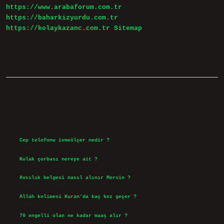
https://www.arabaforum.com.tr
https://baharkizyurdu.com.tr
https://kolaykazanc.com.tr
Sitemap
Sidebar
Son Yazılar
Cep telefonu ivmeölçer nedir ?
Ağustos 6, 2026
Kulak çorbası nereye ait ?
Ağustos 6, 2026
Avcılık belgesi nasıl alınır Mersin ?
Ağustos 5, 2026
Allah kelimesi Kuran’da kaç kez geçer ?
Ağustos 3, 2026
70 engelli olan ne kadar maaş alır ?
Ağustos 3, 2026