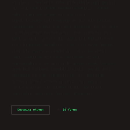
ağrıları, hastanın evde giderebileceği geçici
diş eti tahrişinden kaynaklanabilir. Ancak
daha ciddi ve yoğun diş ağrıları,
kendiliğinden iyileşmeyen ve bir diş hekimi
tarafından tedavi edilmesi gereken diş ve ağız
sorunlarından kaynaklanır. Çok şiddetli diş
ağrısı nasıl geçer? Diş ağrısını hafifletmek
için hidrojen peroksit, tuzlu su veya buğday
çimi ile gargara yapabilir, dişe karanfil
yağı, vanilya özü veya sarımsak ezmesi
uygulayabilir ve ağrılı bölgeye soğuk kompres
veya buz torbası koyabilirsiniz. Ancak ağrı
geçmezse ve çok şiddetliyse diş hekimine
gitmeyi ihmal etmemelisiniz. Diş ağrısı
yatınca artar mı? Şiddetli diş ağrıları
özellikle geceleri başlar. Hormonal…
Diş
Devamını okuyun
10 Yorum
Ağrısı
Ne
Kadar
Sürer