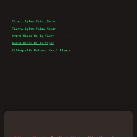
Son yorumlar
Ticari Işlem Faizi Nedir
için
admin
Ticari Işlem Faizi Nedir
için
Efe
Gwınd Hisse Ne Iş Yapar
için
admin
Gwınd Hisse Ne Iş Yapar
için
Bulut
Çilingirlik Belgesi Nasıl Alınır
için
admin
vd.casino