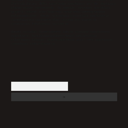
İletişim Kurumu (BTK) tarafından onaylanmış bir Yer Sağlayıcı
olarak hizmet vermektedir. Bu nedenle, sitedeki içerikleri
proaktif olarak denetleme veya araştırma yükümlülüğümüz
bulunmamaktadır. Ancak, üyelerimiz yazdıkları içeriklerin
sorumluluğunu taşımakta olup, siteye üye olarak bu
sorumluluğu kabul etmiş sayılırlar.
Hukuka ve yasal düzenlemelere aykırı olduğunu düşündüğünüz
içerikleri,
backlinkpanelicomtr@gmail.com
adresine
bildirmeniz halinde, ilgili içerikler yasal süre içerisinde
sitemizden kaldırılacaktır.
Arama