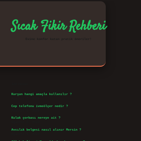
Sıcak Fikir Rehberi
Evine konfor katan pratik öneriler!
Sidebar
vd.casino
Son Yazılar
Kurşun hangi amaçla kullanılır ?
Ağustos 7, 2026
Cep telefonu ivmeölçer nedir ?
Ağustos 6, 2026
Kulak çorbası nereye ait ?
Ağustos 6, 2026
Avcılık belgesi nasıl alınır Mersin ?
Ağustos 5, 2026