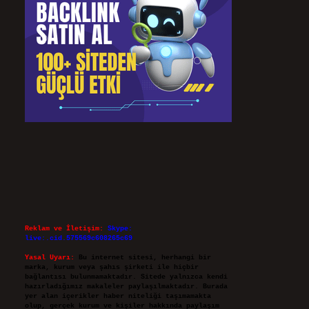
Reklam ve İletişim:
Skype:
live:.cid.575569c608265c69
Yasal Uyarı:
Bu internet sitesi, herhangi bir
marka, kurum veya şahıs şirketi ile hiçbir
bağlantısı bulunmamaktadır. Sitede yalnızca kendi
hazırladığımız makaleler paylaşılmaktadır. Burada
yer alan içerikler haber niteliği taşımamakta
olup, gerçek kurum ve kişiler hakkında paylaşım