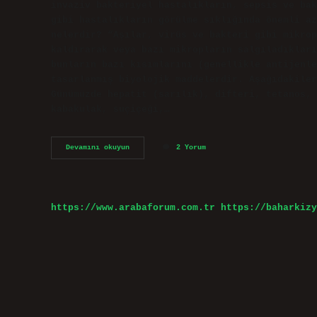
invaziv bakteriyel hastalıkların, sepsis ve bak
gibi hastalıkların görülme sıklığında önemli az
nelerdir? “Aşılar, virüs ve bakteri gibi mikrop
kaldırarak veya bazı mikropların salgıladıkları
bunların bazı kısımlarını (genellikle antijenle
tasarlanmış biyolojik maddelerdir. Aşağıdakiler
Günümüzde hepatit (sarılık), difteri, tetanos, 
kabakulak, suçiçeği,…
Aşılar
Devamını okuyun
2 Yorum
Hangi
Hastalıklardan
Korur
https://www.arabaforum.com.tr
https://baharkizy