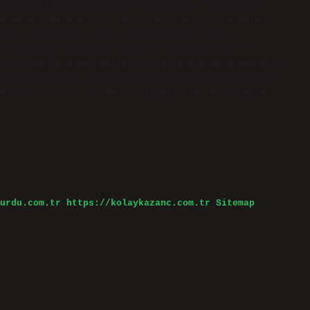
teriyemilerin, suçiçeği, kabakulak ve kızamıkçık
almalar sağlanmıştır. Aşı nedir, aşının faydaları
ların hastalık yapıcı özelliklerini ortadan
 zehirlerin etkisini ortadan kaldırarak ya da
rini) kullanarak sağlıklı insanlara uygulanmak üzere
den hangisi aşı ile korunabilen hastalıklardandır?
boğmaca, verem, çocuk felci, kızamık, kızamıkçık,
urdu.com.tr
https://kolaykazanc.com.tr
Sitemap