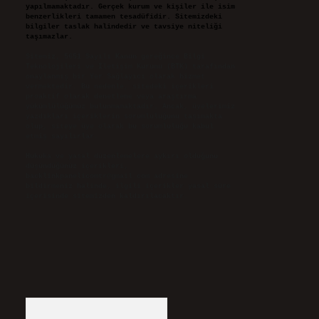
yapılmamaktadır. Gerçek kurum ve kişiler ile isim
benzerlikleri tamamen tesadüfidir. Sitemizdeki
bilgiler taslak halindedir ve tavsiye niteliği
taşımazlar.
Sitemiz, 5651 Sayılı Kanun gereğince Bilgi
Teknolojileri ve İletişim Kurumu (BTK) tarafından
onaylanmış bir Yer Sağlayıcı olarak hizmet
vermektedir. Bu nedenle, sitedeki içerikleri
proaktif olarak denetleme veya araştırma
yükümlülüğümüz bulunmamaktadır. Ancak, üyelerimiz
yazdıkları içeriklerin sorumluluğunu taşımakta
olup, siteye üye olarak bu sorumluluğu kabul
etmiş sayılırlar.
Hukuka ve yasal düzenlemelere aykırı olduğunu
düşündüğünüz içerikleri,
backlinkpanelicomtr@gmail.com
adresine
bildirmeniz halinde, ilgili içerikler yasal süre
içerisinde sitemizden kaldırılacaktır.
Arama