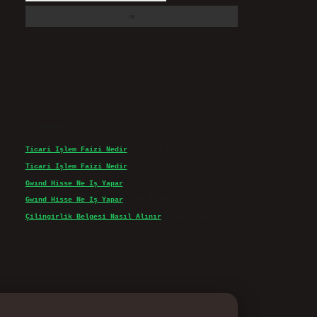
Son yorumlar
Ticari Işlem Faizi Nedir
için
admin
Ticari Işlem Faizi Nedir
için
Efe
Gwınd Hisse Ne Iş Yapar
için
admin
Gwınd Hisse Ne Iş Yapar
için
Bulut
Çilingirlik Belgesi Nasıl Alınır
için
admin