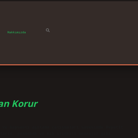
Hakkımızda
an Korur
 ve kapsamlı aşılama çalışmaları sayesinde Hepatit
ların, pnömokok ve Hib ilişkili menenjit gibi