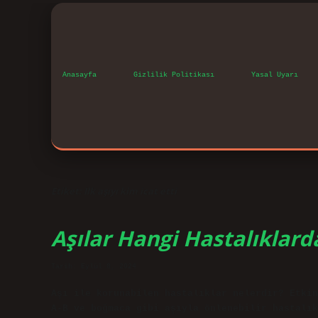
Anasayfa
Gizlilik Politikası
Yasal Uyarı
Etiket:
Ilk aşıyı kim icat etti
Aşılar Hangi Hastalıklard
Tarih: Eylül 8, 2024
Aşı ile korunabilen hastalıklar nelerdir? Etkin
A-B ve boğmaca gibi aşıyla önlenebilir hastalık