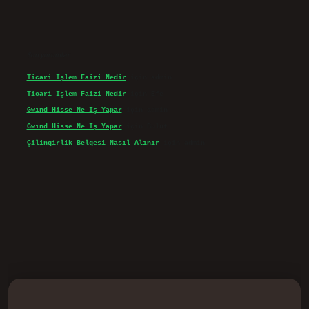
Son yorumlar
Ticari Işlem Faizi Nedir
için
admin
Ticari Işlem Faizi Nedir
için
Efe
Gwınd Hisse Ne Iş Yapar
için
admin
Gwınd Hisse Ne Iş Yapar
için
Bulut
Çilingirlik Belgesi Nasıl Alınır
için
admin
d.casino