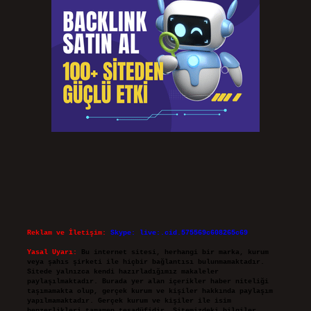
Reklam ve İletişim:
Skype: live:.cid.575569c608265c69
Yasal Uyarı:
Bu internet sitesi, herhangi bir marka, kurum
veya şahıs şirketi ile hiçbir bağlantısı bulunmamaktadır.
Sitede yalnızca kendi hazırladığımız makaleler
paylaşılmaktadır. Burada yer alan içerikler haber niteliği
taşımamakta olup, gerçek kurum ve kişiler hakkında paylaşım
yapılmamaktadır. Gerçek kurum ve kişiler ile isim
benzerlikleri tamamen tesadüfidir. Sitemizdeki bilgiler