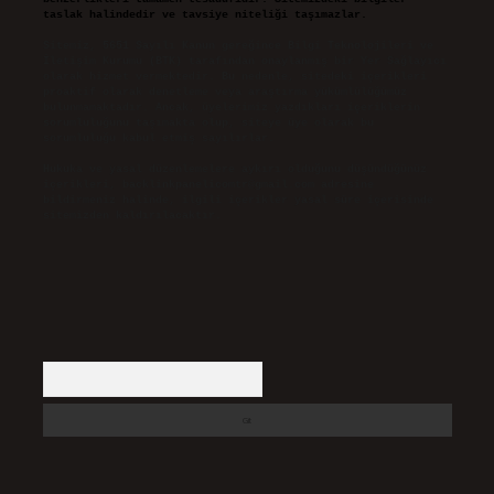
taslak halindedir ve tavsiye niteliği taşımazlar.
Sitemiz, 5651 Sayılı Kanun gereğince Bilgi Teknolojileri ve
İletişim Kurumu (BTK) tarafından onaylanmış bir Yer Sağlayıcı
olarak hizmet vermektedir. Bu nedenle, sitedeki içerikleri
proaktif olarak denetleme veya araştırma yükümlülüğümüz
bulunmamaktadır. Ancak, üyelerimiz yazdıkları içeriklerin
sorumluluğunu taşımakta olup, siteye üye olarak bu
sorumluluğu kabul etmiş sayılırlar.
Hukuka ve yasal düzenlemelere aykırı olduğunu düşündüğünüz
içerikleri,
backlinkpanelicomtr@gmail.com
adresine
bildirmeniz halinde, ilgili içerikler yasal süre içerisinde
sitemizden kaldırılacaktır.
Arama