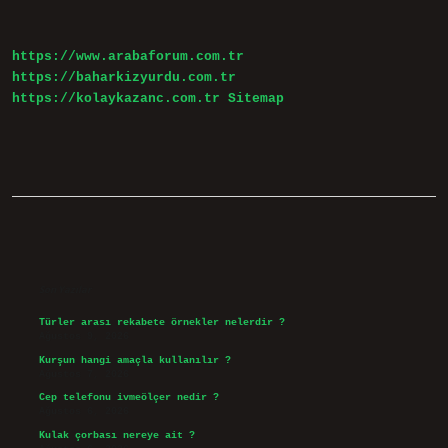
Ibni
Arabi
Nerede
https://www.arabaforum.com.tr
Yetişmiş
https://baharkizyurdu.com.tr
https://kolaykazanc.com.tr
Sitemap
Sidebar
Son Yazılar
Türler arası rekabete örnekler nelerdir ?
Ağustos 9, 2026
Kurşun hangi amaçla kullanılır ?
Ağustos 7, 2026
Cep telefonu ivmeölçer nedir ?
Ağustos 6, 2026
Kulak çorbası nereye ait ?