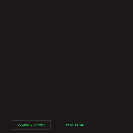
İbnü’l-Arabi, 28 Temmuz 1165’te Muvahhidler
döneminde Endülüs’ün Mursiye (Murcia) kentinde
doğdu. Bilinmeyen bir nedenle sekiz
yaşındayken ailesiyle birlikte İşbiliye’ye
geldi. Ailesi Arap Tayy kabilesine mensuptu.
Akrabaları arasında tasavvuf bilgisine sahip
kişiler vardı. İbni Rüşd hangi devlettedir?
İbn Rüşd14 Nisan 1126’da Kordoba, Endülüs,
Murabıtlar (günümüzde İspanya)’da doğdu10
Aralık 1198’de öldü (72 yaşında) Marakeş,
Muvahhidler, günümüzde FasYaşOrta Çağ
felsefesi (İslam’ın Altın Çağı)Bölgeİslam
felsefesi8 satır daha Ibn Arabi ve Muhyiddin
Arabi aynı kişi mi? İbnü’l-Arabi’nin tam adı
Muhyiddin Ebu Abdullah Muhammed İbn-i Ali İbn
7 Arabi et-Tai el-Hatimi el-Andulusi’dir.
Ancak İbn Arabi olarak tanınır. İbni Rüşd
kimdir özet?…
Ibni
Devamını okuyun
Yorum Bırak
Rusd
Ve