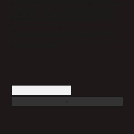
İletişim Kurumu (BTK) tarafından onaylanmış bir Yer Sağlayıcı
olarak hizmet vermektedir. Bu nedenle, sitedeki içerikleri
proaktif olarak denetleme veya araştırma yükümlülüğümüz
bulunmamaktadır. Ancak, üyelerimiz yazdıkları içeriklerin
sorumluluğunu taşımakta olup, siteye üye olarak bu
sorumluluğu kabul etmiş sayılırlar.
Hukuka ve yasal düzenlemelere aykırı olduğunu düşündüğünüz
içerikleri,
backlinkpanelicomtr@gmail.com
adresine
bildirmeniz halinde, ilgili içerikler yasal süre içerisinde
sitemizden kaldırılacaktır.
Arama