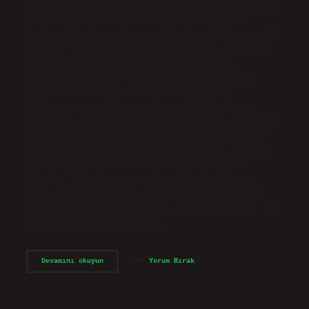
sebat, hakikatte büyüklük isterim. Nimetlerine
şükretmek ve ibadetlerimi güzelce yerine
getirmek için yardımını isterim. Senden samimi
bir dil ve dürüst bir kalp isterim. Hakkımda
bildiğin kötülüklerden sana sığınırım.
Hakkımda bildiğin en iyi şeyleri dilerim.
Azimet sahibi ne demek? Allah’ın (cc)
kullarını sorumlu tuttuğu çeşitli emir ve
yasaklar, helaller ve haramlar temel hükümleri
teşkil eder ve bunlarla amel etmeye “Azimet”
denir. Azimet ve avdetinde ne demek? Azimet:
ayrılma, gidiş. avdet: geri gelmek, geri
dönmek. Ruhsat ve azamet nedir? Azîmet ve
izin, bir Müslümanın dinî-hukukî hayatında
uyabileceği iki kavramdır. Azîmet; Bunlar, her
zaman ve mekanda geçerli…
Azımet
Devamını okuyun
Yorum Bırak
Ne
Demek