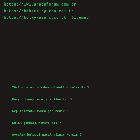
https://www.arabaforum.com.tr
https://baharkizyurdu.com.tr
https://kolaykazanc.com.tr
Sitemap
Sidebar
Son Yazılar
Türler arası rekabete örnekler nelerdir ?
Ağustos 9, 2026
Kurşun hangi amaçla kullanılır ?
Ağustos 7, 2026
Cep telefonu ivmeölçer nedir ?
Ağustos 6, 2026
Kulak çorbası nereye ait ?
Ağustos 6, 2026
Avcılık belgesi nasıl alınır Mersin ?
Ağustos 5, 2026