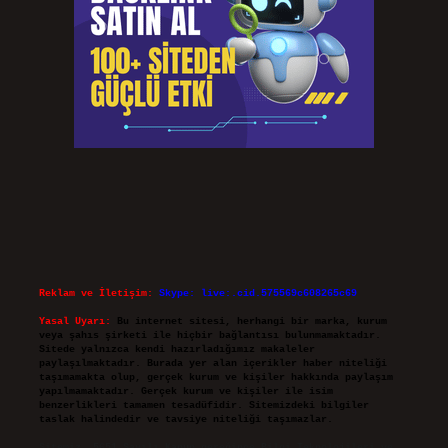
Reklam ve İletişim:
Skype: live:.cid.575569c608265c69
Yasal Uyarı:
Bu internet sitesi, herhangi bir marka, kurum
veya şahıs şirketi ile hiçbir bağlantısı bulunmamaktadır.
Sitede yalnızca kendi hazırladığımız makaleler
paylaşılmaktadır. Burada yer alan içerikler haber niteliği
taşımamakta olup, gerçek kurum ve kişiler hakkında paylaşım
yapılmamaktadır. Gerçek kurum ve kişiler ile isim
benzerlikleri tamamen tesadüfidir. Sitemizdeki bilgiler
taslak halindedir ve tavsiye niteliği taşımazlar.
Sitemiz, 5651 Sayılı Kanun gereğince Bilgi Teknolojileri ve