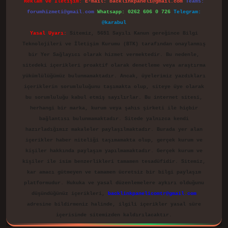
Reklam ve İletişim:
E-mail:
backlinkpaneli@gmail.com
Teams:
forumhizmeti@gmail.com
Whatsapp: 0262 606 0 726
Telegram:
@karabul
Yasal Uyarı:
Sitemiz, 5651 Sayılı Kanun gereğince Bilgi
Teknolojileri ve İletişim Kurumu (BTK) tarafından onaylanmış
bir Yer Sağlayıcı olarak hizmet vermektedir. Bu nedenle,
sitedeki içerikleri proaktif olarak denetleme veya araştırma
yükümlülüğümüz bulunmamaktadır. Ancak, üyelerimiz yazdıkları
içeriklerin sorumluluğunu taşımakta olup, siteye üye olarak
bu sorumluluğu kabul etmiş sayılırlar. Bu internet sitesi,
herhangi bir marka, kurum veya şahıs şirketi ile hiçbir
bağlantısı bulunmamaktadır. Sitede yalnızca kendi
hazırladığımız makaleler paylaşılmaktadır. Burada yer alan
içerikler haber niteliği taşımamakta olup, gerçek kurum ve
kişiler hakkında paylaşım yapılmamaktadır. Gerçek kurum ve
kişiler ile isim benzerlikleri tamamen tesadüfidir. Sitemiz,
kar amacı gütmeyen ve tamamen ücretsiz bir bilgi paylaşım
platformudur. Hukuka ve yasal düzenlemelere aykırı olduğunu
düşündüğünüz içerikleri,
backlinkpanelicomtr@gmail.com
adresine bildirmeniz halinde, ilgili içerikler yasal süre
içerisinde sitemizden kaldırılacaktır.