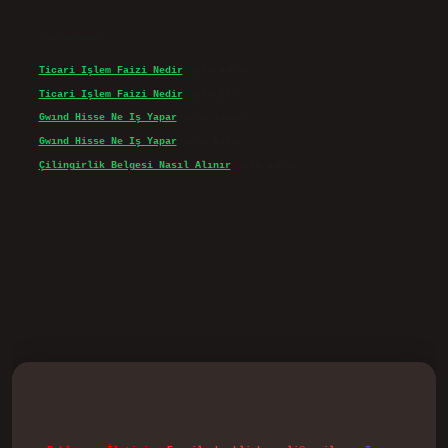
Son yorumlar
Ticari Işlem Faizi Nedir
için
admin
Ticari Işlem Faizi Nedir
için
Efe
Gwınd Hisse Ne Iş Yapar
için
admin
Gwınd Hisse Ne Iş Yapar
için
Bulut
Çilingirlik Belgesi Nasıl Alınır
için
admin
d.casino