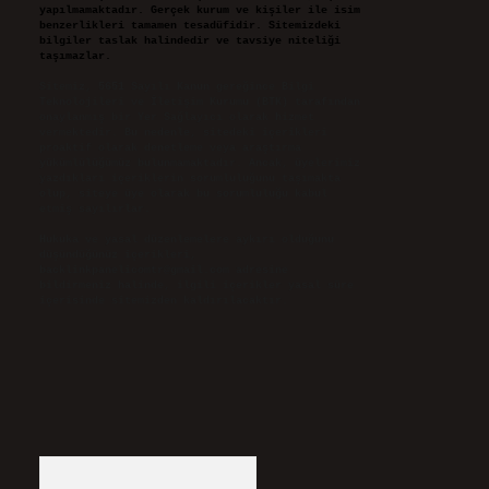
yapılmamaktadır. Gerçek kurum ve kişiler ile isim
benzerlikleri tamamen tesadüfidir. Sitemizdeki
bilgiler taslak halindedir ve tavsiye niteliği
taşımazlar.
Sitemiz, 5651 Sayılı Kanun gereğince Bilgi
Teknolojileri ve İletişim Kurumu (BTK) tarafından
onaylanmış bir Yer Sağlayıcı olarak hizmet
vermektedir. Bu nedenle, sitedeki içerikleri
proaktif olarak denetleme veya araştırma
yükümlülüğümüz bulunmamaktadır. Ancak, üyelerimiz
yazdıkları içeriklerin sorumluluğunu taşımakta
olup, siteye üye olarak bu sorumluluğu kabul
etmiş sayılırlar.
Hukuka ve yasal düzenlemelere aykırı olduğunu
düşündüğünüz içerikleri,
backlinkpanelicomtr@gmail.com
adresine
bildirmeniz halinde, ilgili içerikler yasal süre
içerisinde sitemizden kaldırılacaktır.
Arama