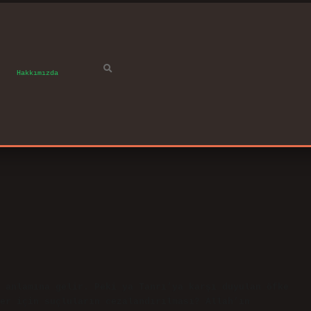
Hakkımızda
 anlamına gelir. Peki ya Tanrı’ya karşı duyulan öfke
er için suçluların cezalandırılması? Allah’ın