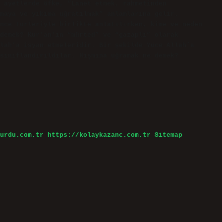
n ayetlerde öfke, “Lanet etmek, rahmetinden
maya ve yıkıma uğratılmak” anlamlarına gelir.
nce türleriyle birlikte anlatılırken, kime ve neden
demek? Kur’an’ın “mürted” ve “gazaplı” olarak
lah’a isyan etmeleridir. Bir şekilde Yüce Allah’a
sınıflandırıldılar. Hışmına uğramak ne demek?
urdu.com.tr
https://kolaykazanc.com.tr
Sitemap