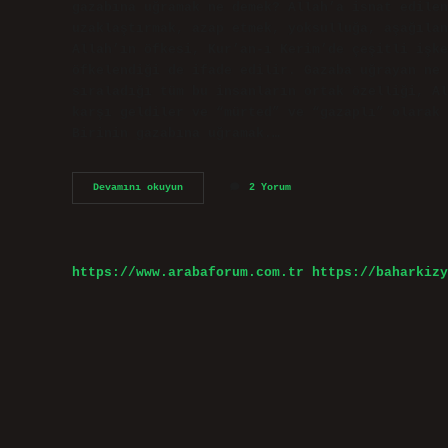
gazabına uğramak ne demek? Allah’a isnat edile
uzaklaştırmak, azap etmek, yoksulluğa, aşağılan
Allah’ın öfkesi, Kur’an-ı Kerim’de çeşitli işke
öfkelendiği de ifade edilir. Gazaba uğrayan ne 
sıraladığı tüm bu insanların ortak özelliği, Al
karşı geldiler ve “mürted” ve “gazaplı” olarak 
Birinin gazabına uğramak.…
Gazabına
Devamını okuyun
2 Yorum
Uğramak
Ne
https://www.arabaforum.com.tr
https://baharkizy