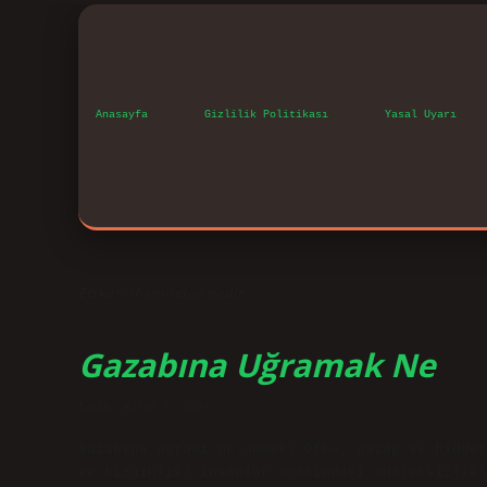
Anasayfa
Gizlilik Politikası
Yasal Uyarı
Etiket:
Hışmından nedir
Gazabına Uğramak Ne
Tarih: Eylül 7, 2024
Gazabına uğradı ne demek? Öfke, gazap ve hiddet
ve kızgınlık? İnsanlar arasındaki adaletsizlikl