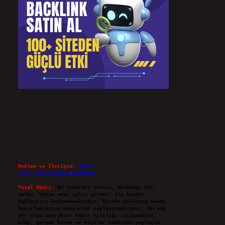
Reklam ve İletişim:
Skype:
live:.cid.575569c608265c69
Yasal Uyarı:
Bu internet sitesi, herhangi bir
marka, kurum veya şahıs şirketi ile hiçbir
bağlantısı bulunmamaktadır. Sitede yalnızca kendi
hazırladığımız makaleler paylaşılmaktadır. Burada
yer alan içerikler haber niteliği taşımamakta
olup, gerçek kurum ve kişiler hakkında paylaşım