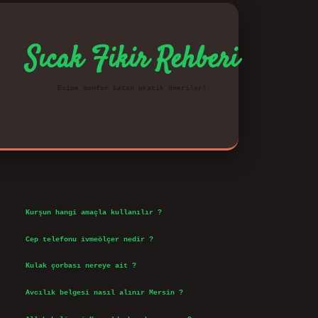
Sıcak Fikir Rehberi
Evine konfor katan pratik öneriler!
Sidebar
vd.casino
Son Yazılar
Kurşun hangi amaçla kullanılır ?
Ağustos 7, 2026
Cep telefonu ivmeölçer nedir ?
Ağustos 6, 2026
Kulak çorbası nereye ait ?
Ağustos 6, 2026
Avcılık belgesi nasıl alınır Mersin ?
Ağustos 5, 2026