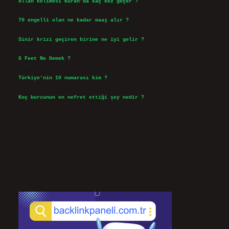
Allah kelimesi Kuran’da kaç kez geçer ?
Ağustos 3, 2026
70 engelli olan ne kadar maaş alır ?
Ağustos 3, 2026
Sinir krizi geçiren birine ne iyi gelir ?
Temmuz 31, 2026
6 Feet Ne Demek ?
Temmuz 30, 2026
Türkiye’nin 10 numarası kim ?
Temmuz 29, 2026
Koç burcunun en nefret ettiği şey nedir ?
Temmuz 27, 2026