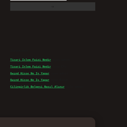
Son yorumlar
Ticari Işlem Faizi Nedir
için
admin
Ticari Işlem Faizi Nedir
için
Efe
Gwınd Hisse Ne Iş Yapar
için
admin
Gwınd Hisse Ne Iş Yapar
için
Bulut
Çilingirlik Belgesi Nasıl Alınır
için
admin